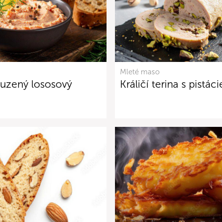
Mleté maso
 uzený lososový
Králičí terina s pistác