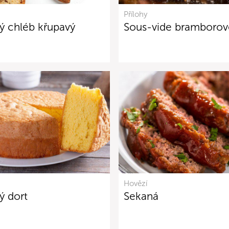
Přílohy
ý chléb křupavý
Sous-vide bramborové
Hovězí
ý dort
Sekaná