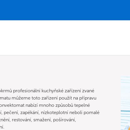
pokrmů profesionální kuchyňské zařízení zvané
atu můžeme toto zařízení použít na přípravu
 Konvektomat nabízí mnoho způsobů tepelné
ení, pečení, zapékání, nízkoteplotní neboli pomalé
žnění, restování, smažení, pošírování,
ní.