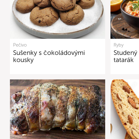
Pečivo
Ryby
Sušenky s čokoládovými
Studený
kousky
tatarák