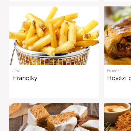
Jiná
Hovězí
Hranolky
Hovězí p