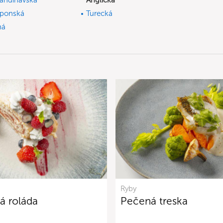
andinávská
Anglická
ponská
Turecká
ná
Ryby
á roláda
Pečená treska