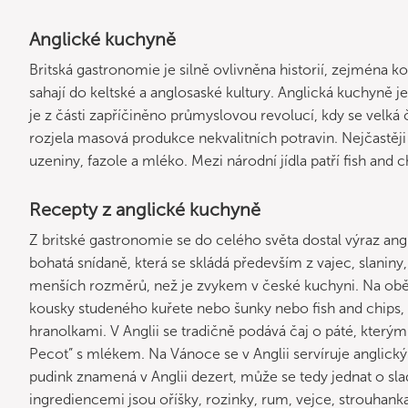
Anglické kuchyně
Britská gastronomie je silně ovlivněna historií, zejména k
sahají do keltské a anglosaské kultury. Anglická kuchyně j
je z části zapříčiněno průmyslovou revolucí, kdy se velká 
rozjela masová produkce nekvalitních potravin. Nejčastěj
uzeniny, fazole a mléko. Mezi národní jídla patří fish and 
Recepty z anglické kuchyně
Z britské gastronomie se do celého světa dostal výraz an
bohatá snídaně, která se skládá především z vajec, slaniny,
menších rozměrů, než je zvykem v české kuchyni. Na oběd
kousky studeného kuřete nebo šunky nebo fish and chips,
hranolkami. V Anglii se tradičně podává čaj o páté, kterým
Pecot” s mlékem. Na Vánoce se v Anglii servíruje anglic
pudink znamená v Anglii dezert, může se tedy jednat o sl
ingrediencemi jsou oříšky, rozinky, rum, vejce, strouhank