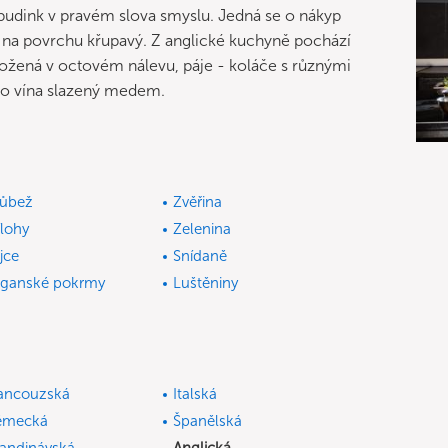
pudink v pravém slova smyslu. Jedná se o nákyp
a na povrchu křupavý. Z anglické kuchyně pochází
aložená v octovém nálevu, páje - koláče s různými
ho vína slazený medem.
ůbež
Zvěřina
ílohy
Zelenina
jce
Snídaně
ganské pokrmy
Luštěniny
ancouzská
Italská
ěmecká
Španělská