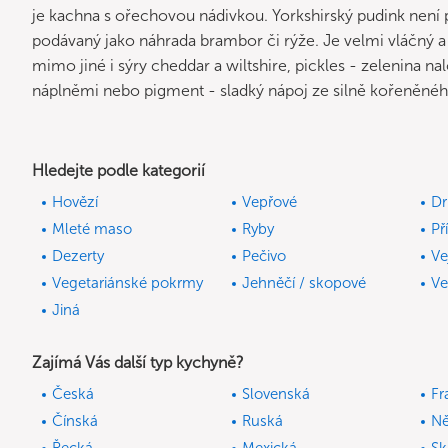
je kachna s ořechovou nádivkou. Yorkshirský pudink není 
podávaný jako náhrada brambor či rýže. Je velmi vláčný 
mimo jiné i sýry cheddar a wiltshire, pickles - zelenina n
náplněmi nebo pigment - sladký nápoj ze silně kořeněné
Hledejte podle kategorií
Hovězí
Vepřové
Dr
Mleté maso
Ryby
Př
Dezerty
Pečivo
Ve
Vegetariánské pokrmy
Jehněčí / skopové
Ve
Jiná
Zajímá Vás další typ kychyně?
Česká
Slovenská
Fr
Čínská
Ruská
N