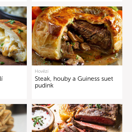
Hovězí
í
Steak, houby a Guiness suet
pudink