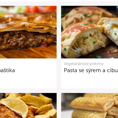
Vegetariánské pokrmy
aštika
Pasta se sýrem a cibul