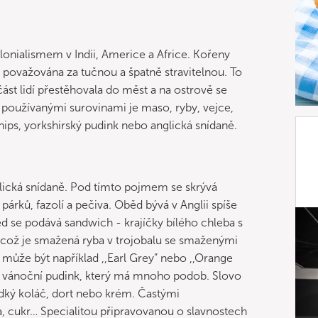
olonialismem v Indii, Americe a Africe. Kořeny
e považována za tučnou a špatně stravitelnou. To
část lidí přestěhovala do měst a na ostrově se
i používanými surovinami je maso, ryby, vejce,
chips, yorkshirský pudink nebo anglická snídaně.
glická snídaně. Pod tímto pojmem se skrývá
 párků, fazolí a pečiva. Oběd bývá v Anglii spíše
 se podává sandwich - krajíčky bílého chleba s
 což je smažená ryba v trojobalu se smaženými
 může být například ,,Earl Grey” nebo ,,Orange
ký vánoční pudink, který má mnoho podob. Slovo
adký koláč, dort nebo krém. Častými
a, cukr… Specialitou připravovanou o slavnostech