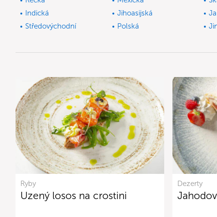
Řecká
Mexická
Sk
Indická
Jihoasijská
Ja
Středovýchodní
Polská
Ji
Ryby
Dezerty
Uzený losos na crostini
Jahodov