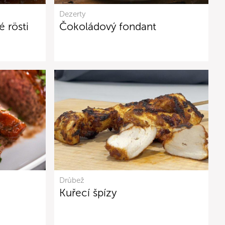
Dezerty
 rösti
Čokoládový fondant
Drůbež
Kuřecí špízy