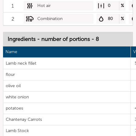
1
Hot air
0
%
2
Combination
80
%
Ingredients - number of portions - 8
Name
V
Lamb neck fillet
flour
olive oil
white onion
potatoes
Chantenay Carrots
Lamb Stock