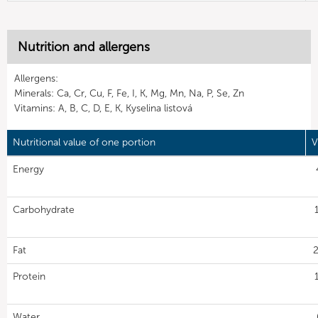
Nutrition and allergens
Allergens:
Minerals: Ca, Cr, Cu, F, Fe, I, K, Mg, Mn, Na, P, Se, Zn
Vitamins: A, B, C, D, E, K, Kyselina listová
Nutritional value of one portion
V
Energy
Carbohydrate
Fat
2
Protein
Water