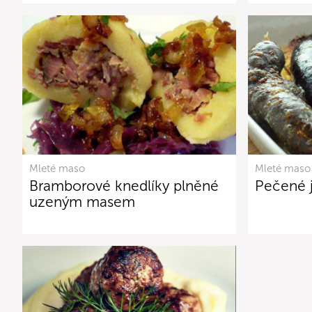
Mleté maso
Mleté maso
Bramborové knedlíky plněné
Pečené je
uzeným masem