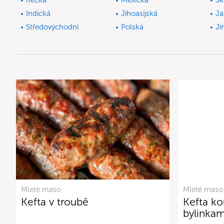
Řecká
Mexická
Sk
Indická
Jihoasijská
Ja
Středovýchodní
Polská
Ji
Mleté maso
Mleté maso
Kefta v troubě
Kefta ko
bylinka