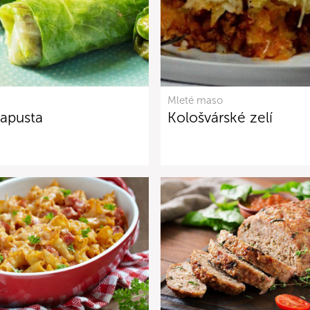
Mleté maso
kapusta
Kološvárské zelí