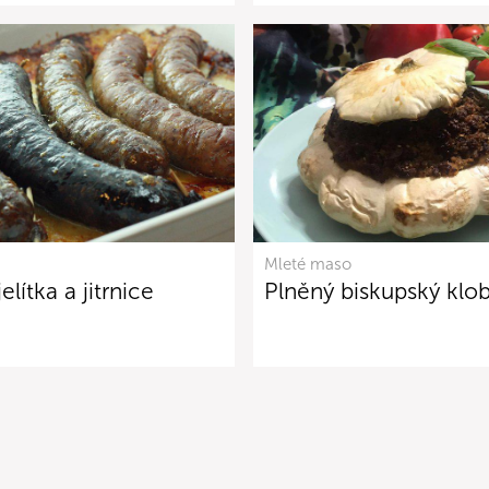
Mleté maso
lítka a jitrnice
Plněný biskupský klo