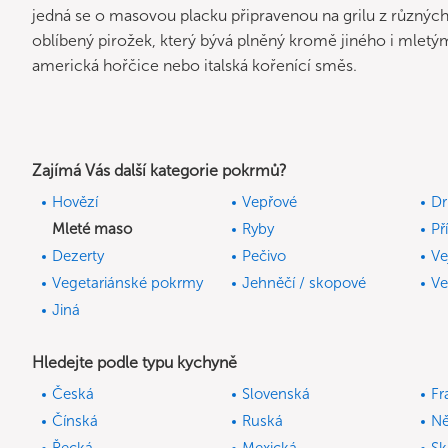
jedná se o masovou placku připravenou na grilu z různýc
oblíbený pirožek, který bývá plněný kromě jiného i mlet
americká hořčice nebo italská kořenící směs.
Zajímá Vás další kategorie pokrmů?
Hovězí
Vepřové
Dr
Mleté maso
Ryby
Př
Dezerty
Pečivo
Ve
Vegetariánské pokrmy
Jehněčí / skopové
Ve
Jiná
Hledejte podle typu kychyně
Česká
Slovenská
Fr
Čínská
Ruská
N