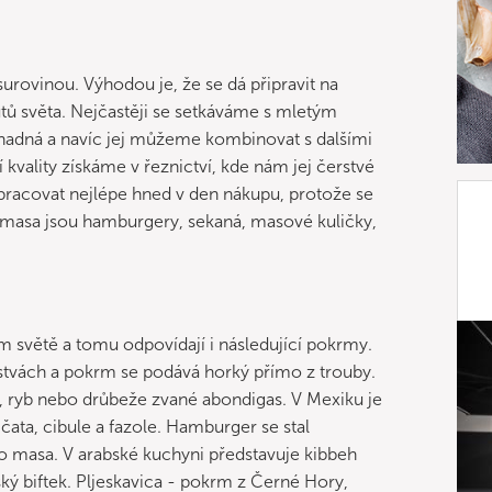
urovinou. Výhodou je, že se dá připravit na
tů světa. Nejčastěji se setkáváme s mletým
adná a navíc jej můžeme kombinovat s dalšími
 kvality získáme v řeznictví, kde nám jej čerstvé
racovat nejlépe hned v den nákupu, protože se
 masa jsou hamburgery, sekaná, masové kuličky,
světě a tomu odpovídají i následující pokrmy.
rstvách a pokrm se podává horký přímo z trouby.
a, ryb nebo drůbeže zvané abondigas. V Mexiku je
ata, cibule a fazole. Hamburger se stal
 masa. V arabské kuchyni představuje kibbeh
ký biftek. Pljeskavica - pokrm z Černé Hory,