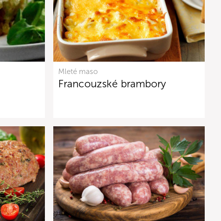
Mleté maso
Francouzské brambory