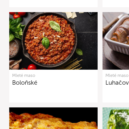
Mleté maso
Mleté maso
Boloňské
Luhačov