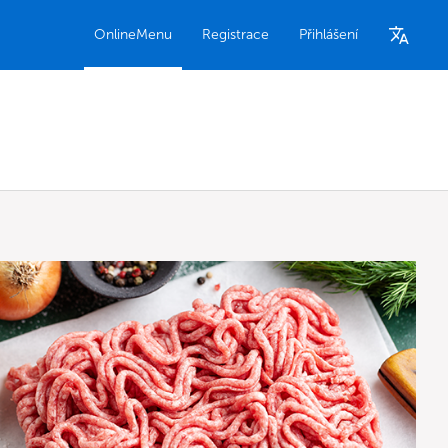
OnlineMenu
Registrace
Přihlášení