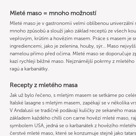
Mleté maso = mnoho možností
Mleté maso je v gastronomii velmi oblíbenou univerzální s
mnoho způsobů a slouží jako základ receptů ze všech kou
vepřovým, krůtím a hovězím masem. Práce s masem je sn
ingrediencemi, jako je zelenina, houby, sýr… Maso nejvyšší
namelou přímo před očima. Mleté maso se doporučuje zp
kazí rychleji běžné maso. Nejznámější pokrmy z mletého
ragú a karbanátky.
Recepty z mletého masa
Jak už bylo řečeno, s mletým masem se setkáme po celém 
Italské lasagne s mletým masem, zapékají se v několika v
V Andalusii se tradičně podávají kuličky ze sekaného mas
základem každého chilli con carne hovězí mleté maso, rajč
symbolem USA, jedná se o karbanátek z hovězího mletého
čerstvé mleté maso, které se konzumuje stejně jako tatars