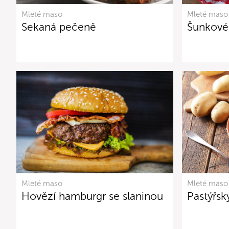
Mleté maso
Mleté maso
Sekaná pečeně
Šunkové
Mleté maso
Mleté maso
Hovězí hamburgr se slaninou
Pastýřsk