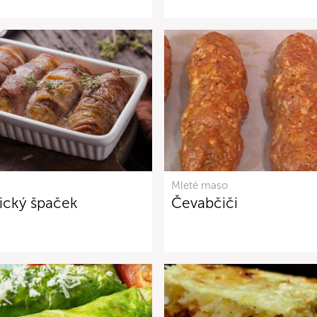
Mleté maso
ický špaček
Čevabčiči