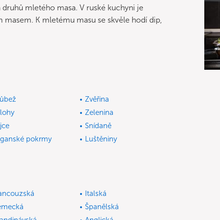
h druhů mletého masa. V ruské kuchyni je
ým masem. K mletému masu se skvěle hodí dip,
ůbež
Zvěřina
ílohy
Zelenina
jce
Snídaně
ganské pokrmy
Luštěniny
ancouzská
Italská
ěmecká
Španělská