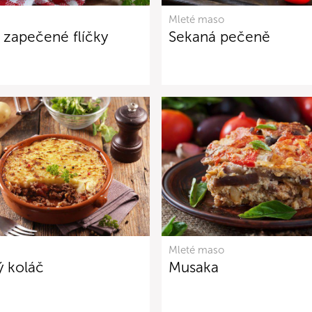
Mleté maso
 zapečené flíčky
Sekaná pečeně
Mleté maso
ý koláč
Musaka