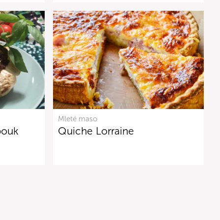
Mleté maso
bouk
Quiche Lorraine