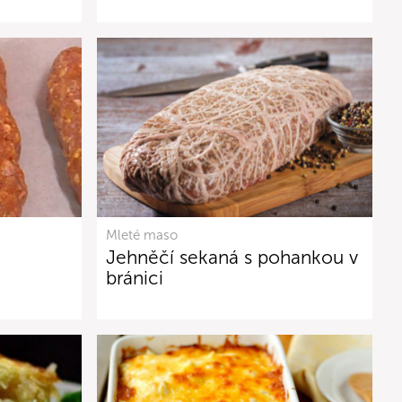
Mleté maso
Jehněčí sekaná s pohankou v
bránici