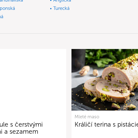
andinávská
Anglická
ponská
Turecká
ná
Mleté maso
ule s čerstvými
Králičí terina s pistác
mi a sezamem