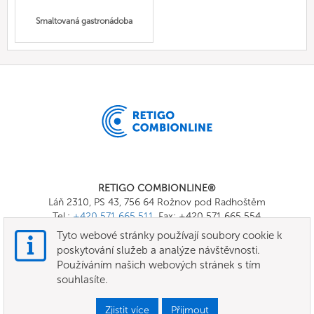
Smaltovaná gastronádoba
RETIGO COMBIONLINE®
Láň 2310, PS 43, 756 64 Rožnov pod Radhoštěm
Tel.:
+420 571 665 511
, Fax: +420 571 665 554
E-mail:
info@combionline.com
Tyto webové stránky používají soubory cookie k
poskytování služeb a analýze návštěvnosti.
Používáním našich webových stránek s tím
OnlineMenu
souhlasíte.
Všeobecné smluvní podmínky
Zjistit více
Přijmout