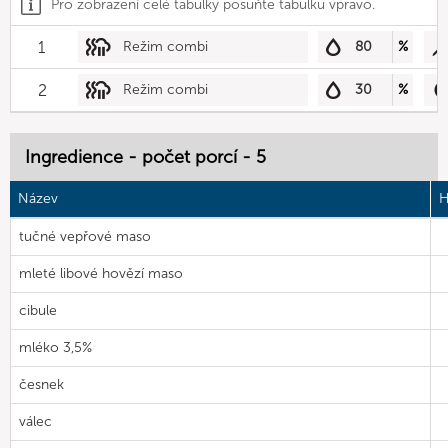
Pro zobrazení celé tabulky posuňte tabulku vpravo.
1
Režim combi
80
%
2
Režim combi
30
%
Ingredience - počet porcí - 5
Název
H
tučné vepřové maso
mleté libové hovězí maso
cibule
mléko 3,5%
česnek
válec