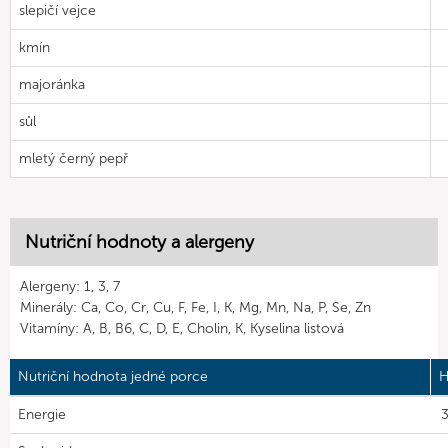
slepičí vejce
kmín
majoránka
sůl
mletý černý pepř
Nutriční hodnoty a alergeny
Alergeny: 1, 3, 7
Minerály: Ca, Co, Cr, Cu, F, Fe, I, K, Mg, Mn, Na, P, Se, Zn
Vitamíny: A, B, B6, C, D, E, Cholin, K, Kyselina listová
Nutriční hodnota jedné porce
H
Energie
3