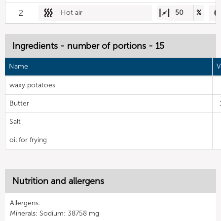
2
Hot air
50
%
Ingredients - number of portions - 15
Name
V
waxy potatoes
Butter
Salt
oil for frying
Nutrition and allergens
Allergens:
Minerals: Sodium: 38758 mg