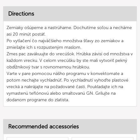
Directions
Zemiaky ošúpeme a nastrúhame. Dochutíme soľou a necháme
asi 20 minút postáť.
Po vytlačení čo najväčšieho množstva šťavy zo zemiakov a
zmiešajte ich s rozpusteným maslom.
Zmes pac zavákuujte do vrecúšok. Hrúbka závisí od množstva v
každom vrecku. V celom vrecúšku by ste mali vytvoriť pekný
obdĺžnikový tvar s rovnomernou hrúbkou.
Varte v pare pomocou nášho programu v konvektomate a
potom nechajte vychladnúť. Po vychladnutí vyhoďte plastové
vrecká a nakrájajte na požadované časti. Poukladajte ich na
vymastenú teflónovú alebo smaltovanú GN. Grilujte na
dodanom programe do zlatista.
Recommended accessories