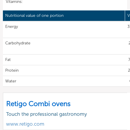
Vitamins:
Nutritional value of one portion
V
Energy
3
Carbohydrate
Fat
7
Protein
2
Water
Retigo Combi ovens
Touch the professional gastronomy
www.retigo.com