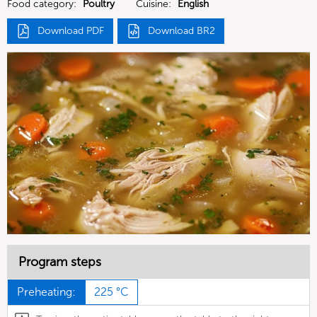
Food category:
Poultry
Cuisine:
English
Download PDF
Download BR2
Program steps
Preheating:
225 °C