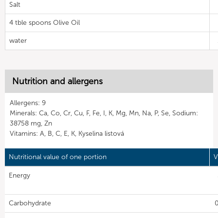
Salt
4 tble spoons Olive Oil
water
Nutrition and allergens
Allergens: 9
Minerals: Ca, Co, Cr, Cu, F, Fe, I, K, Mg, Mn, Na, P, Se, Sodium:
38758 mg, Zn
Vitamins: A, B, C, E, K, Kyselina listová
Nutritional value of one portion
V
Energy
Carbohydrate
0