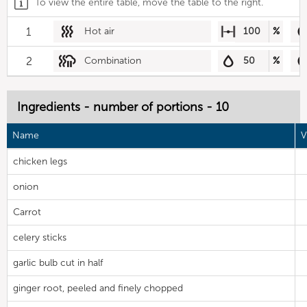
To view the entire table, move the table to the right.
1
Hot air
100
%
2
Combination
50
%
Ingredients - number of portions - 10
Name
V
chicken legs
onion
Carrot
celery sticks
garlic bulb cut in half
ginger root, peeled and finely chopped