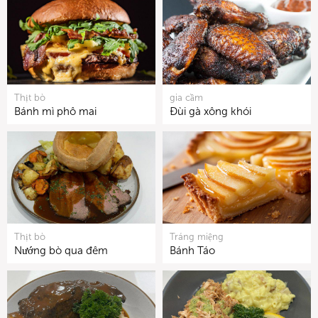
Thịt bò
gia cầm
Bánh mì phô mai
Đùi gà xông khói
Thịt bò
Tráng miệng
Nướng bò qua đêm
Bánh Táo