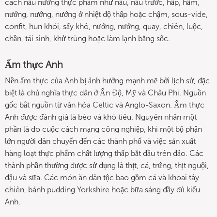
cách nấu nướng thực phẩm như nấu, nấu trước, hấp, hầm,
nướng, nướng, nướng ở nhiệt độ thấp hoặc chậm, sous-vide,
confit, hun khói, sấy khô, nướng, nướng, quay, chiên, luộc,
chần, tái sinh, khử trùng hoặc làm lạnh bằng sốc.
Ẩm thực Anh
Nền ẩm thực của Anh bị ảnh hưởng mạnh mẽ bởi lịch sử, đặc
biệt là chủ nghĩa thực dân ở Ấn Độ, Mỹ và Châu Phi. Nguồn
gốc bắt nguồn từ văn hóa Celtic và Anglo-Saxon. Ẩm thực
Anh được đánh giá là béo và khó tiêu. Nguyên nhân một
phần là do cuộc cách mạng công nghiệp, khi một bộ phận
lớn người dân chuyển đến các thành phố và việc sản xuất
hàng loạt thực phẩm chất lượng thấp bắt đầu trên đảo. Các
thành phần thường được sử dụng là thịt, cá, trứng, thịt nguội,
đậu và sữa. Các món ăn dân tộc bao gồm cá và khoai tây
chiên, bánh pudding Yorkshire hoặc bữa sáng đầy đủ kiểu
Anh.