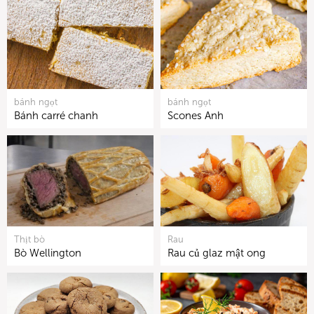
bánh ngọt
bánh ngọt
Bánh carré chanh
Scones Anh
Thịt bò
Rau
Bò Wellington
Rau củ glaz mật ong