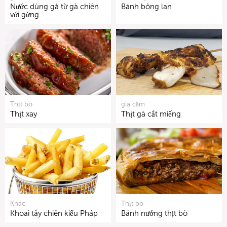
Nước dùng gà từ gà chiên
Bánh bông lan
với gừng
Thịt bò
gia cầm
Thịt xay
Thịt gà cắt miếng
Khác
Thịt bò
Khoai tây chiên kiểu Pháp
Bánh nướng thịt bò