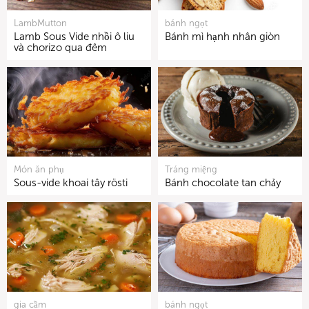
LambMutton
bánh ngọt
Lamb Sous Vide nhồi ô liu
Bánh mì hạnh nhân giòn
và chorizo qua đêm
Món ăn phụ
Tráng miệng
Sous-vide khoai tây rösti
Bánh chocolate tan chảy
gia cầm
bánh ngọt