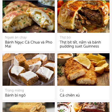
Người ăn chay
Thịt bò
Bánh Ngọc Cà Chua và Pho
Thịt bít tết, nấm và bánh
Mai
pudding suet Guinness
Tráng miệng
Cá
Bánh bí ngô
Cá chiên xù