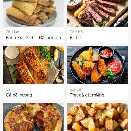
Thịt lợn
Thịt bò
Bánh Xúc Xích - Đã làm sẵn
Bít tết
Cá
gia cầm
Cá hồi nướng
Thịt gà cắt miếng