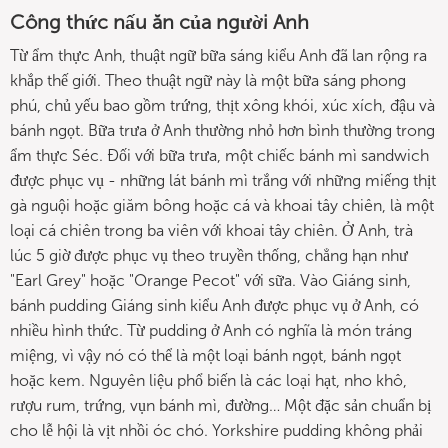
Công thức nấu ăn của người Anh
Từ ẩm thực Anh, thuật ngữ bữa sáng kiểu Anh đã lan rộng ra
khắp thế giới. Theo thuật ngữ này là một bữa sáng phong
phú, chủ yếu bao gồm trứng, thịt xông khói, xúc xích, đậu và
bánh ngọt. Bữa trưa ở Anh thường nhỏ hơn bình thường trong
ẩm thực Séc. Đối với bữa trưa, một chiếc bánh mì sandwich
được phục vụ - những lát bánh mì trắng với những miếng thịt
gà nguội hoặc giăm bông hoặc cá và khoai tây chiên, là một
loại cá chiên trong ba viên với khoai tây chiên. Ở Anh, trà
lúc 5 giờ được phục vụ theo truyền thống, chẳng hạn như
"Earl Grey" hoặc "Orange Pecot" với sữa. Vào Giáng sinh,
bánh pudding Giáng sinh kiểu Anh được phục vụ ở Anh, có
nhiều hình thức. Từ pudding ở Anh có nghĩa là món tráng
miệng, vì vậy nó có thể là một loại bánh ngọt, bánh ngọt
hoặc kem. Nguyên liệu phổ biến là các loại hạt, nho khô,
rượu rum, trứng, vụn bánh mì, đường… Một đặc sản chuẩn bị
cho lễ hội là vịt nhồi óc chó. Yorkshire pudding không phải