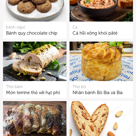
bánh ngọt
Cá
Bánh quy chocolate chip
Cá hồi xông khói pâté
Thịt băm
Thịt bò
Món terrine thỏ với hạt phỉ
Nhân bánh Bò Bia và Bia