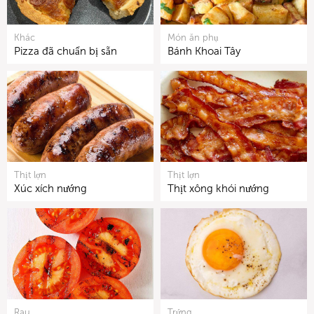
Khác
Món ăn phụ
Pizza đã chuẩn bị sẵn
Bánh Khoai Tây
Thịt lợn
Thịt lợn
Xúc xích nướng
Thịt xông khói nướng
Rau
Trứng