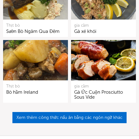
Thịt bò
gia cầm
Sườn Bò Ngâm Qua Đêm
Gà xé khói
Thịt bò
gia cầm
Bò hầm Ireland
Gà Ức Cuộn Prosciutto
Sous Vide
Xem thêm công thức nấu ăn bằng các ngôn ngữ khác