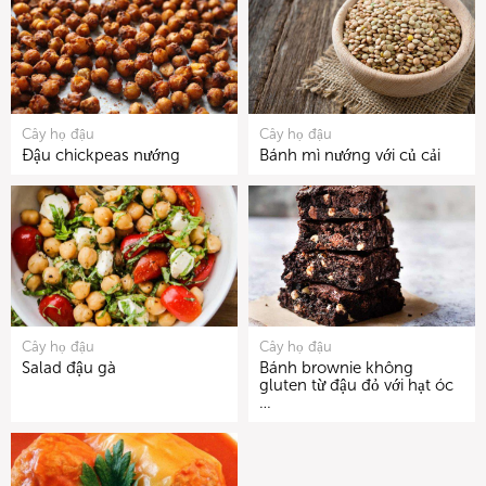
Cây họ đậu
Cây họ đậu
Đậu chickpeas nướng
Bánh mì nướng với củ cải
Cây họ đậu
Cây họ đậu
Salad đậu gà
Bánh brownie không
gluten từ đậu đỏ với hạt óc
…