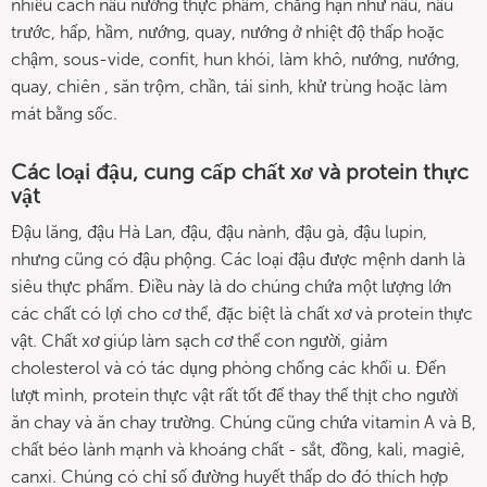
nhiều cách nấu nướng thực phẩm, chẳng hạn như nấu, nấu
trước, hấp, hầm, nướng, quay, nướng ở nhiệt độ thấp hoặc
chậm, sous-vide, confit, hun khói, làm khô, nướng, nướng,
quay, chiên , săn trộm, chần, tái sinh, khử trùng hoặc làm
mát bằng sốc.
Các loại đậu, cung cấp chất xơ và protein thực
vật
Đậu lăng, đậu Hà Lan, đậu, đậu nành, đậu gà, đậu lupin,
nhưng cũng có đậu phộng. Các loại đậu được mệnh danh là
siêu thực phẩm. Điều này là do chúng chứa một lượng lớn
các chất có lợi cho cơ thể, đặc biệt là chất xơ và protein thực
vật. Chất xơ giúp làm sạch cơ thể con người, giảm
cholesterol và có tác dụng phòng chống các khối u. Đến
lượt mình, protein thực vật rất tốt để thay thế thịt cho người
ăn chay và ăn chay trường. Chúng cũng chứa vitamin A và B,
chất béo lành mạnh và khoáng chất - sắt, đồng, kali, magiê,
canxi. Chúng có chỉ số đường huyết thấp do đó thích hợp