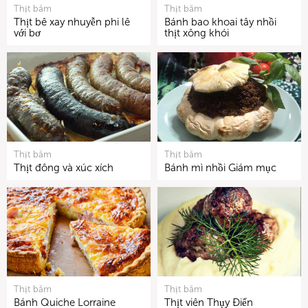
Thịt băm
Thịt băm
Thịt bê xay nhuyễn phi lê
Bánh bao khoai tây nhồi
với bơ
thịt xông khói
Thịt băm
Thịt băm
Thịt đông và xúc xích
Bánh mì nhồi Giám mục
Thịt băm
Thịt băm
Bánh Quiche Lorraine
Thịt viên Thụy Điển