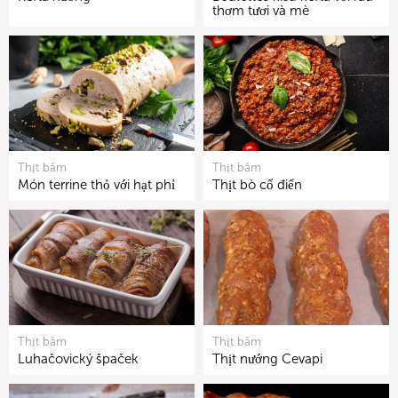
thơm tươi và mè
Thịt băm
Thịt băm
Món terrine thỏ với hạt phỉ
Thịt bò cổ điển
Thịt băm
Thịt băm
Luhačovický špaček
Thịt nướng Cevapi