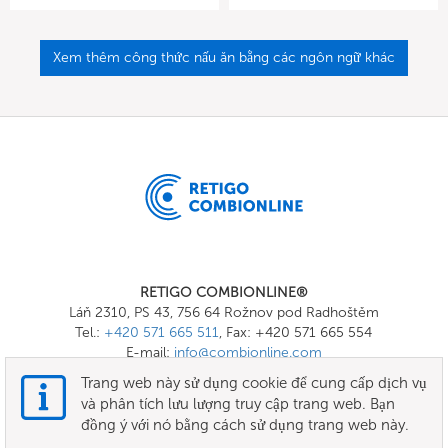
Xem thêm công thức nấu ăn bằng các ngôn ngữ khác
RETIGO COMBIONLINE®
Láň 2310, PS 43, 756 64 Rožnov pod Radhoštěm
Tel.:
+420 571 665 511
, Fax: +420 571 665 554
E-mail:
info@combionline.com
Trang web này sử dụng cookie để cung cấp dịch vụ
và phân tích lưu lượng truy cập trang web. Bạn
OnlineMenu
đồng ý với nó bằng cách sử dụng trang web này.