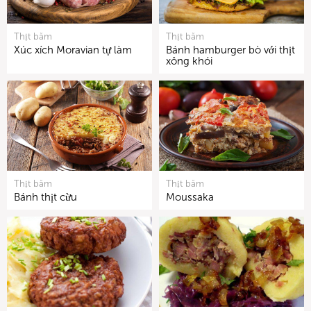
Thịt băm
Thịt băm
Xúc xích Moravian tự làm
Bánh hamburger bò với thịt
xông khói
Thịt băm
Thịt băm
Bánh thịt cừu
Moussaka