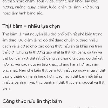
độ thấp hoặc chậm, sous-vide, confit, hun khói, sấy khô,
nướng, nướng, quay, chiên, luộc, chần, tái sinh, khử trùng
hoặc làm lạnh bằng sốc.
Thịt băm = nhiều lựa chọn
Thịt băm là một nguyên liệu thô phổ biến rất phổ biến trong
ẩm thực. Ưu điểm là nó có thể được chuẩn bị theo nhiều
cách và là cơ sở cho các công thức nấu ăn từ khắp nơi trên
thế giới. Chúng ta thường gặp nhất là thịt lợn băm, gà tây và
thịt bò. Làm với thịt rất dễ dàng và chúng ta cũng có thể kết
hợp nó với các nguyên liệu khác, chẳng hạn như rau, nấm,
pho mát. Nên chế biến thịt băm tốt nhất vào ngày mua vì thịt
thông thường nhanh hỏng hơn. Các món thịt băm nổi tiếng
nhất là bánh mì kẹp thịt, bánh mì thịt, thịt viên, ragout và thịt
viên.
Công thức nấu ăn thịt băm