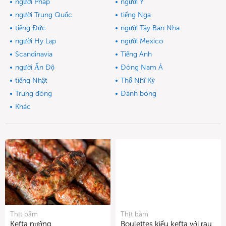
người Pháp
người Ý
người Trung Quốc
tiếng Nga
tiếng Đức
người Tây Ban Nha
người Hy Lạp
người Mexico
Scandinavia
Tiếng Anh
người Ấn Độ
Đông Nam Á
tiếng Nhật
Thổ Nhĩ Kỳ
Trung đông
Đánh bóng
Khác
Thịt băm
Thịt băm
Kefta nướng
Boulettes kiểu kefta với rau