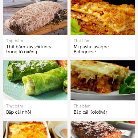
Thịt băm
Thịt băm
Thịt băm xay với kinoa
Mì pasta lasagne
trong lò nướng
Bolognese
Thịt băm
Thịt băm
Bắp cải nhồi
Bắp cải Kološvár