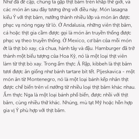
Như đã đề cập, chúng ta gặp thịt băm trên khắp thế giới, và
các món ăn sau đây tương ứng với điều này. Món lasagna
kiểu Ý với thịt băm, nướng thành nhiều lớp và món ăn được
phục vụ nóng ngay từ lò. Ở Andalusia, những viên thịt băm,
cá hoặc thịt gia cầm được gọi là món ăn truyền thống được
phục vụ theo truyền thống. Ở Mexico, cơ bản của mỗi món
ớt là thịt bò xay, cà chua, hành tây và đậu. Hamburger đã trở
thành một biểu tượng của Hoa Kỳ, nó là một loại thịt viên
làm từ thịt bò xay. Trong ẩm thực Ả Rập, kibbeh là thịt băm
tươi được ăn giống như bánh tartare bít tết. Pljeskavica - một
món ăn từ Montenegro, nó là một loại bánh kếp nhân thịt
được chế biến trên vỉ nướng từ nhiều loại thịt băm khác nhau.
Ẩm thực Nga là một loại bánh phổ biến, được nhồi với thịt
băm, cùng nhiều thứ khác. Nhúng, mù tạt Mỹ hoặc hỗn hợp
gia vị Ý phù hợp với thịt băm.