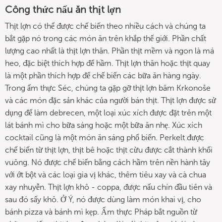
Công thức nấu ăn thịt lợn
Thịt lợn có thể được chế biến theo nhiều cách và chúng ta
bắt gặp nó trong các món ăn trên khắp thế giới. Phần chất
lượng cao nhất là thịt lợn thăn. Phần thịt mềm và ngon là má
heo, đặc biệt thích hợp để hầm. Thịt lợn thăn hoặc thịt quay
là một phần thích hợp để chế biến các bữa ăn hàng ngày.
Trong ẩm thực Séc, chúng ta gặp gỡ thịt lợn băm Krkonoše
và các món đặc sản khác của người bán thịt. Thịt lợn được sử
dụng để làm debrecen, một loại xúc xích được đặt trên một
lát bánh mì cho bữa sáng hoặc một bữa ăn nhẹ. Xúc xích
cocktail cũng là một món ăn sáng phổ biến. Perkelt được
chế biến từ thịt lợn, thịt bê hoặc thịt cừu được cắt thành khối
vuông. Nó được chế biến bằng cách hầm trên nền hành tây
với ớt bột và các loại gia vị khác, thêm tiêu xay và cà chua
xay nhuyễn. Thịt lợn khô - coppa, được nấu chín đầu tiên và
sau đó sấy khô. Ở Ý, nó được dùng làm món khai vị, cho
bánh pizza và bánh mì kẹp. Ẩm thực Pháp bắt nguồn từ