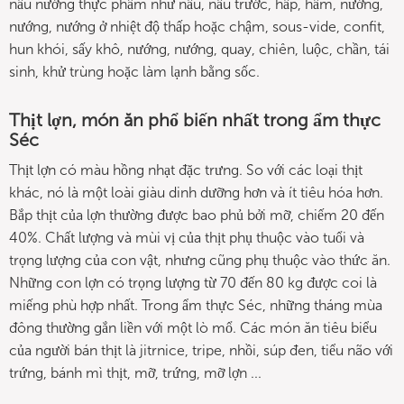
nấu nướng thực phẩm như nấu, nấu trước, hấp, hầm, nướng,
nướng, nướng ở nhiệt độ thấp hoặc chậm, sous-vide, confit,
hun khói, sấy khô, nướng, nướng, quay, chiên, luộc, chần, tái
sinh, khử trùng hoặc làm lạnh bằng sốc.
Thịt lợn, món ăn phổ biến nhất trong ẩm thực
Séc
Thịt lợn có màu hồng nhạt đặc trưng. So với các loại thịt
khác, nó là một loài giàu dinh dưỡng hơn và ít tiêu hóa hơn.
Bắp thịt của lợn thường được bao phủ bởi mỡ, chiếm 20 đến
40%. Chất lượng và mùi vị của thịt phụ thuộc vào tuổi và
trọng lượng của con vật, nhưng cũng phụ thuộc vào thức ăn.
Những con lợn có trọng lượng từ 70 đến 80 kg được coi là
miếng phù hợp nhất. Trong ẩm thực Séc, những tháng mùa
đông thường gắn liền với một lò mổ. Các món ăn tiêu biểu
của người bán thịt là jitrnice, tripe, nhồi, súp đen, tiểu não với
trứng, bánh mì thịt, mỡ, trứng, mỡ lợn ...