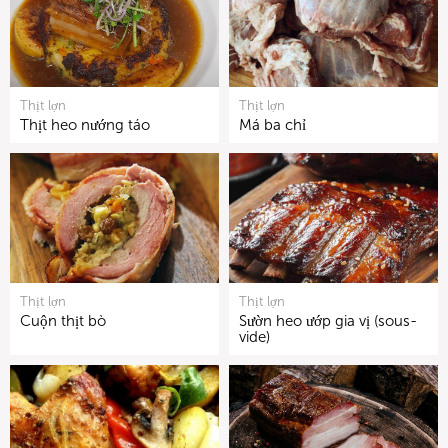
Thịt lợn
Thịt lợn
Thịt heo nướng táo
Má ba chỉ
Thịt lợn
Thịt lợn
Cuộn thịt bò
Sườn heo ướp gia vị (sous-
vide)