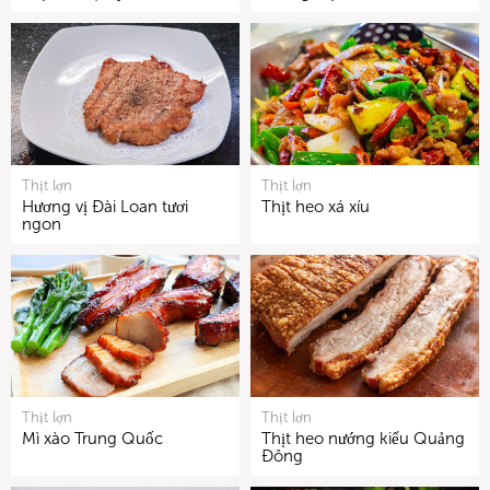
Thịt lợn
Thịt lợn
Hương vị Đài Loan tươi
Thịt heo xá xíu
ngon
Thịt lợn
Thịt lợn
Mì xào Trung Quốc
Thịt heo nướng kiểu Quảng
Đông