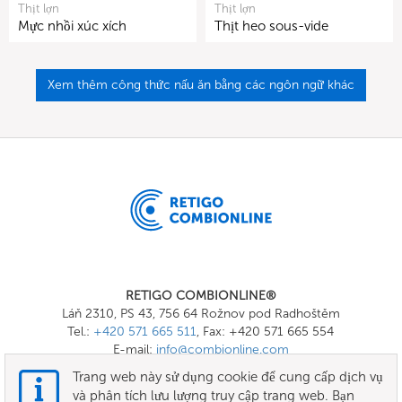
Thịt lợn
Thịt lợn
Mực nhồi xúc xích
Thịt heo sous-vide
Xem thêm công thức nấu ăn bằng các ngôn ngữ khác
RETIGO COMBIONLINE®
Láň 2310, PS 43, 756 64 Rožnov pod Radhoštěm
Tel.:
+420 571 665 511
, Fax: +420 571 665 554
E-mail:
info@combionline.com
Trang web này sử dụng cookie để cung cấp dịch vụ
và phân tích lưu lượng truy cập trang web. Bạn