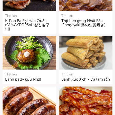
Thịt lợn
Thịt lợn
K-Pop Ba Rọi Hàn Quốc
Thịt heo gừng Nhật Bản
(SAMGYEOPSAL:삼겹살구
(Shogayaki:豚の生姜焼き)
이)
Thịt lợn
Thịt lợn
Bánh patty kiểu Nhật
Bánh Xúc Xích - Đã làm sẵn