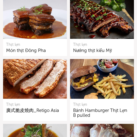
Thịt lợn
Thịt lợn
Món thịt Đông Pha
Nướng thịt kiểu Mỹ
Thịt lợn
Thịt lợn
廣式脆皮燒肉_Retigo Asia
Bánh Hamburger Thịt Lợn
B pulled