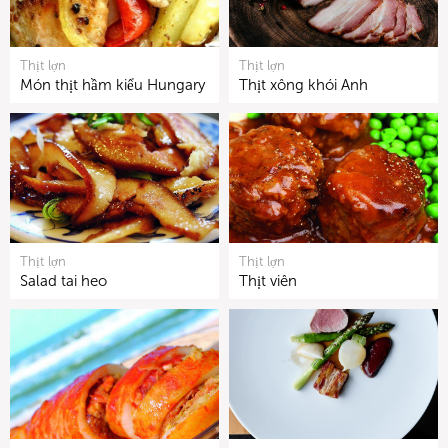
Thịt lợn
Thịt lợn
Món thịt hầm kiểu Hungary
Thịt xông khói Anh
Thịt lợn
Thịt lợn
Salad tai heo
Thịt viên