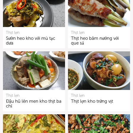
Thịt lợn
Thịt lợn
Sườn heo kho với mù tạc
Thịt heo băm nướng với
dưa
que sả
Thịt lợn
Thịt lợn
Đậu hũ lên men kho thịt ba
Thịt lợn kho trứng vịt
chỉ