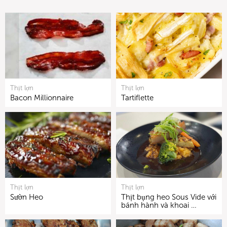
Thịt lợn
Thịt lợn
Bacon Millionnaire
Tartiflette
Thịt lợn
Thịt lợn
Sườn Heo
Thịt bụng heo Sous Vide với
bánh hành và khoai …