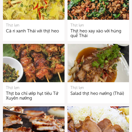
Thịt lợn
Thịt lợn
Cà ri xanh Thái với thịt heo
Thịt heo xay xào với húng
quế Thái
Thịt lợn
Thịt lợn
Thịt ba chỉ ướp hạt tiêu Tứ
Salad thịt heo nướng (Thái)
Xuyên nướng