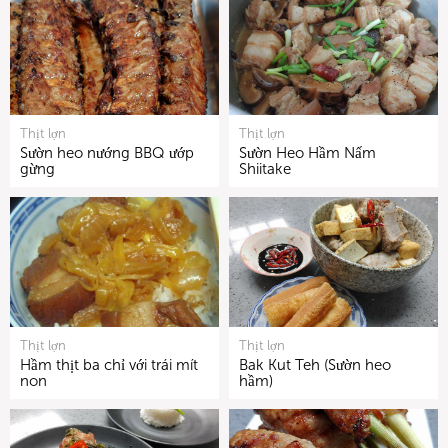
Thịt lợn
Thịt lợn
Sườn heo nướng BBQ ướp
Sườn Heo Hầm Nấm
gừng
Shiitake
Thịt lợn
Thịt lợn
Hầm thịt ba chỉ với trái mít
Bak Kut Teh (Sườn heo
non
hầm)