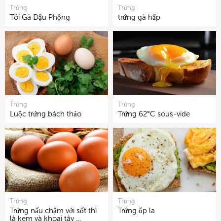
Trứng
Trứng
Tôi Gà Đậu Phộng
trứng gà hấp
Trứng
Trứng
Luộc trứng bách thảo
Trứng 62°C sous-vide
Trứng
Trứng
Trứng nấu chậm với sốt thì
Trứng ốp la
là kem và khoai tây …