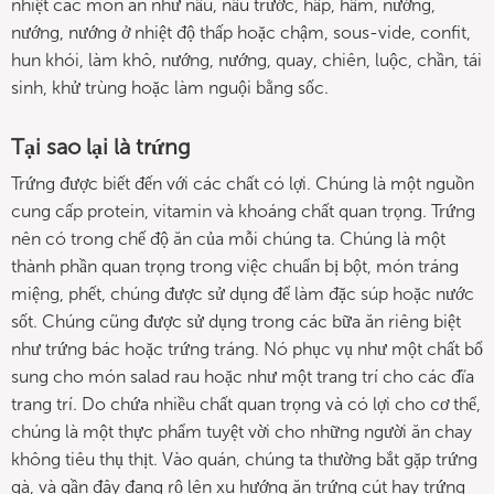
nhiệt các món ăn như nấu, nấu trước, hấp, hầm, nướng,
nướng, nướng ở nhiệt độ thấp hoặc chậm, sous-vide, confit,
hun khói, làm khô, nướng, nướng, quay, chiên, luộc, chần, tái
sinh, khử trùng hoặc làm nguội bằng sốc.
Tại sao lại là trứng
Trứng được biết đến với các chất có lợi. Chúng là một nguồn
cung cấp protein, vitamin và khoáng chất quan trọng. Trứng
nên có trong chế độ ăn của mỗi chúng ta. Chúng là một
thành phần quan trọng trong việc chuẩn bị bột, món tráng
miệng, phết, chúng được sử dụng để làm đặc súp hoặc nước
sốt. Chúng cũng được sử dụng trong các bữa ăn riêng biệt
như trứng bác hoặc trứng tráng. Nó phục vụ như một chất bổ
sung cho món salad rau hoặc như một trang trí cho các đĩa
trang trí. Do chứa nhiều chất quan trọng và có lợi cho cơ thể,
chúng là một thực phẩm tuyệt vời cho những người ăn chay
không tiêu thụ thịt. Vào quán, chúng ta thường bắt gặp trứng
gà, và gần đây đang rộ lên xu hướng ăn trứng cút hay trứng