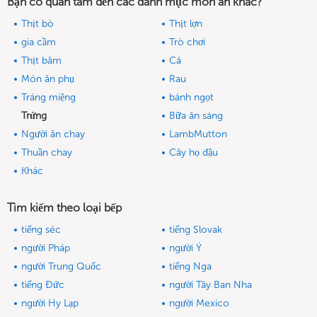
Bạn có quan tâm đến các danh mục món ăn khác?
Thịt bò
Thịt lợn
gia cầm
Trò chơi
Thịt băm
Cá
Món ăn phụ
Rau
Tráng miệng
bánh ngọt
Trứng
Bữa ăn sáng
Người ăn chay
LambMutton
Thuần chay
Cây họ đậu
Khác
Tìm kiếm theo loại bếp
tiếng séc
tiếng Slovak
người Pháp
người Ý
người Trung Quốc
tiếng Nga
tiếng Đức
người Tây Ban Nha
người Hy Lạp
người Mexico