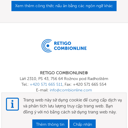
Xem thêm công thức nấu ăn bằng các ngôn ngữ khác
RETIGO COMBIONLINE®
Láň 2310, PS 43, 756 64 Rožnov pod Radhoštěm
Tel.:
+420 571 665 511
, Fax: +420 571 665 554
E-mail:
info@combionline.com
Trang web này sử dụng cookie để cung cấp dịch vụ
và phân tích lưu lượng truy cập trang web. Bạn
OnlineMenu
đồng ý với nó bằng cách sử dụng trang web này.
CÁC ĐIỀU KHOẢN VÀ ĐIỀU KIỆN
Thêm thông tin
Chấp nhận