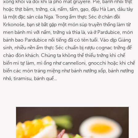
xông khói và đôi khi là pho mát gruyère. Pie, bánh nhồi thịt
hoặc thịt băm, trứng, cá, nấm, tấm, gạo, đậu Hà Lan, dâu tây
là một đặc sản của Nga. Trong ẩm thực Séc ở chân đồi
Krkonoše, bạn sẽ bắt gặp một món súp truyền thống làm từ
men bánh mì với nấm, trứng và thìa là, và ở Pardubice, món
bánh bao Pardubice nổi tiếng đã có tên tuổi. Vào dịp Giáng
sinh, nhiều nền ẩm thực Séc chuẩn bị rượu cognac trứng để
chào đón khách. Chúng ta không thể thiếu trứng khi chế
biến mì tự làm, mì ống như cannelloni, gnocchi hoặc khi chế
biến các món tráng miệng như bánh nướng xốp, bánh nướng
nhỏ, tiramisu, bánh quế…