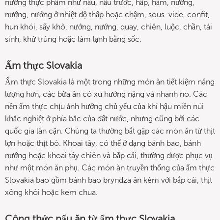
nướng thực phẩm như nấu, nấu trước, hấp, hầm, nướng,
nướng, nướng ở nhiệt độ thấp hoặc chậm, sous-vide, confit,
hun khói, sấy khô, nướng, nướng, quay, chiên, luộc, chần, tái
sinh, khử trùng hoặc làm lạnh bằng sốc.
Ẩm thực Slovakia
Ẩm thực Slovakia là một trong những món ăn tiết kiệm năng
lượng hơn, các bữa ăn có xu hướng nặng và nhanh no. Các
nền ẩm thực chịu ảnh hưởng chủ yếu của khí hậu miền núi
khắc nghiệt ở phía bắc của đất nước, nhưng cũng bởi các
quốc gia lân cận. Chúng ta thường bắt gặp các món ăn từ thịt
lợn hoặc thịt bò. Khoai tây, có thể ở dạng bánh bao, bánh
nướng hoặc khoai tây chiên và bắp cải, thường được phục vụ
như một món ăn phụ. Các món ăn truyền thống của ẩm thực
Slovakia bao gồm bánh bao bryndza ăn kèm với bắp cải, thịt
xông khói hoặc kem chua.
Công thức nấu ăn từ ẩm thực Slovakia