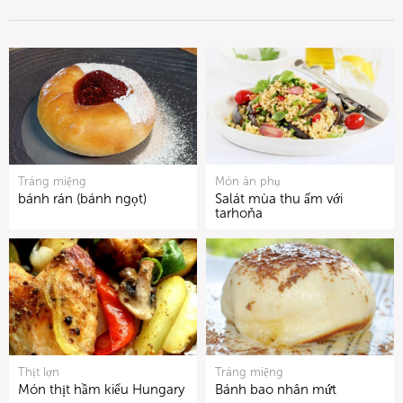
Tráng miệng
Món ăn phụ
bánh rán (bánh ngọt)
Salát mùa thu ấm với
tarhoňa
Thịt lợn
Tráng miệng
Món thịt hầm kiểu Hungary
Bánh bao nhân mứt