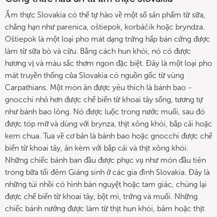
Ẩm thực Slovakia có thể tự hào về một số sản phẩm từ sữa,
chẳng hạn như parenica, oštiepok, korbáčik hoặc bryndza.
Oštiepok là một loại pho mát dạng trứng hấp bán cứng được
làm từ sữa bò và cừu. Bằng cách hun khói, nó có được
hương vị và màu sắc thơm ngon đặc biệt. Đây là một loại pho
mát truyền thống của Slovakia có nguồn gốc từ vùng
Carpathians. Một món ăn được yêu thích là bánh bao -
gnocchi nhỏ hơn được chế biến từ khoai tây sống, tương tự
như bánh bao lông. Nó được luộc trong nước muối, sau đó
được tóp mỡ và dùng với brynza, thịt xông khói, bắp cải hoặc
kem chua. Tua về cơ bản là bánh bao hoặc gnocchi được chế
biến từ khoai tây, ăn kèm với bắp cải và thịt xông khói.
Những chiếc bánh ban đầu được phục vụ như món đầu tiên
trong bữa tối đêm Giáng sinh ở các gia đình Slovakia. Đây là
những túi nhồi có hình bán nguyệt hoặc tam giác, chúng lại
được chế biến từ khoai tây, bột mì, trứng và muối. Những
chiếc bánh nướng được làm từ thịt hun khói, băm hoặc thịt