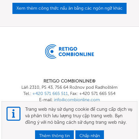
Xem thêm công thức nấu ăn bằng các ngôn ngữ khác
RETIGO COMBIONLINE®
Láň 2310, PS 43, 756 64 Rožnov pod Radhoštěm
Tel.:
+420 571 665 511
, Fax: +420 571 665 554
E-mail:
info@combionline.com
Trang web này sử dụng cookie để cung cấp dịch vụ
và phân tích lưu lượng truy cập trang web. Bạn
OnlineMenu
đồng ý với nó bằng cách sử dụng trang web này.
CÁC ĐIỀU KHOẢN VÀ ĐIỀU KIỆN
Thêm thông tin
Chấp nhận