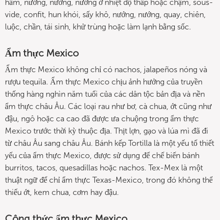
hầm, nướng, nướng, nướng ở nhiệt độ thấp hoặc chậm, sous-
vide, confit, hun khói, sấy khô, nướng, nướng, quay, chiên,
luộc, chần, tái sinh, khử trùng hoặc làm lạnh bằng sốc.
Ẩm thực Mexico
Ẩm thực Mexico không chỉ có nachos, jalapeños nóng và
rượu tequila. Ẩm thực Mexico chịu ảnh hưởng của truyền
thống hàng nghìn năm tuổi của các dân tộc bản địa và nền
ẩm thực châu Âu. Các loại rau như bơ, cà chua, ớt cũng như
đậu, ngô hoặc ca cao đã được ưa chuộng trong ẩm thực
Mexico trước thời kỳ thuộc địa. Thịt lợn, gạo và lúa mì đã đi
từ châu Âu sang châu Âu. Bánh kếp Tortilla là một yếu tố thiết
yếu của ẩm thực Mexico, được sử dụng để chế biến bánh
burritos, tacos, quesadillas hoặc nachos. Tex-Mex là một
thuật ngữ để chỉ ẩm thực Texas-Mexico, trong đó không thể
thiếu ớt, kem chua, cơm hay đậu.
Công thức ẩm thực Mexico