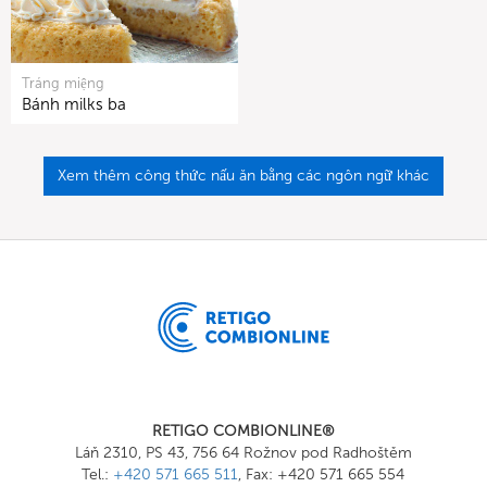
Tráng miệng
Bánh milks ba
Xem thêm công thức nấu ăn bằng các ngôn ngữ khác
RETIGO COMBIONLINE®
Láň 2310, PS 43, 756 64 Rožnov pod Radhoštěm
Tel.:
+420 571 665 511
, Fax: +420 571 665 554