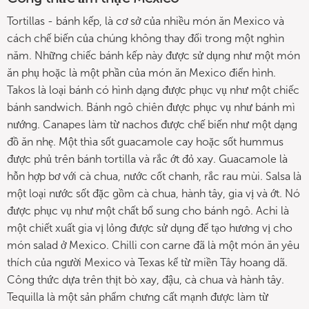
Tortillas - bánh kếp, là cơ sở của nhiều món ăn Mexico và
cách chế biến của chúng không thay đổi trong một nghìn
năm. Những chiếc bánh kếp này được sử dụng như một món
ăn phụ hoặc là một phần của món ăn Mexico điển hình.
Takos là loại bánh có hình dạng được phục vụ như một chiếc
bánh sandwich. Bánh ngô chiên được phục vụ như bánh mì
nướng. Canapes làm từ nachos được chế biến như một dạng
đồ ăn nhẹ. Một thìa sốt guacamole cay hoặc sốt hummus
được phủ trên bánh tortilla và rắc ớt đỏ xay. Guacamole là
hỗn hợp bơ với cà chua, nước cốt chanh, rắc rau mùi. Salsa là
một loại nước sốt đặc gồm cà chua, hành tây, gia vị và ớt. Nó
được phục vụ như một chất bổ sung cho bánh ngô. Achi là
một chiết xuất gia vị lỏng được sử dụng để tạo hương vị cho
món salad ở Mexico. Chilli con carne đã là một món ăn yêu
thích của người Mexico và Texas kể từ miền Tây hoang dã.
Công thức dựa trên thịt bò xay, đậu, cà chua và hành tây.
Tequilla là một sản phẩm chưng cất mạnh được làm từ