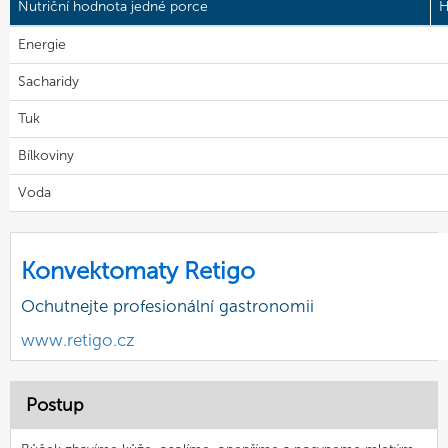
Nutriční hodnota jedné porce
H
Energie
Sacharidy
Tuk
Bílkoviny
Voda
Konvektomaty Retigo
Ochutnejte profesionální gastronomii
www.retigo.cz
Postup