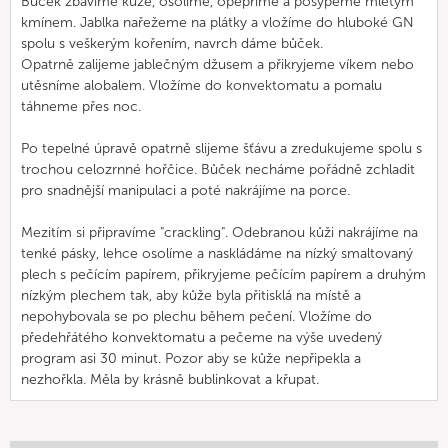
Bůček zbavíme kůže, osolíme, opepříme a posypeme mletým
kmínem. Jablka nařežeme na plátky a vložíme do hluboké GN
spolu s veškerým kořením, navrch dáme bůček.
Opatrně zalijeme jablečným džusem a přikryjeme víkem nebo
utěsníme alobalem. Vložíme do konvektomatu a pomalu
táhneme přes noc.
Po tepelné úpravě opatrně slijeme šťávu a zredukujeme spolu s
trochou celozrnné hořčice. Bůček necháme pořádně zchladit
pro snadnější manipulaci a poté nakrájíme na porce.
Mezitím si připravíme "crackling". Odebranou kůži nakrájíme na
tenké pásky, lehce osolíme a naskládáme na nízký smaltovaný
plech s pečícím papírem, přikryjeme pečícím papírem a druhým
nízkým plechem tak, aby kůže byla přitisklá na místě a
nepohybovala se po plechu během pečení. Vložíme do
předehřátého konvektomatu a pečeme na výše uvedený
program asi 30 minut. Pozor aby se kůže nepřipekla a
nezhořkla. Měla by krásně bublinkovat a křupat.