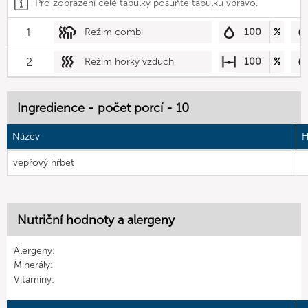
Pro zobrazení celé tabulky posuňte tabulku vpravo.
1
Režim combi
100
%
2
Režim horký vzduch
100
%
Ingredience - počet porcí - 10
Název
H
vepřový hřbet
Nutriční hodnoty a alergeny
Alergeny:
Minerály:
Vitamíny: