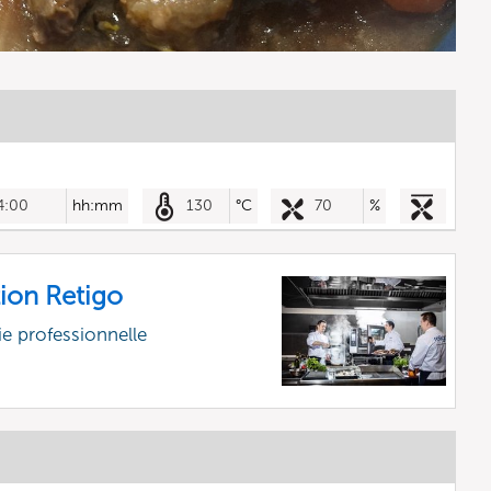
4:00
hh:mm
130
°C
70
%
ion Retigo
e professionnelle