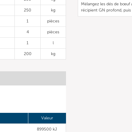
Mélangez les dés de bœuf av
250
kg
récipient GN profond, puis 
1
pièces
4
pièces
1
l
200
kg
Valeur
899500 kJ