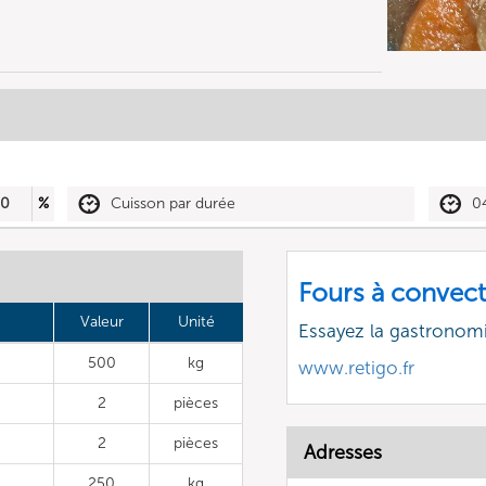
50
%
Cuisson par durée
0
Fours à convect
Valeur
Unité
Essayez la gastronomi
500
kg
www.retigo.fr
2
pièces
2
pièces
Adresses
250
kg