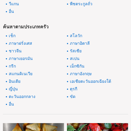
วีแกน
พืชตระกูลถั่ว
อื่น
ค้นหาตามประเภทครัว
เช็ก
สโลวัก
ภาษาฝรั่งเศส
ภาษาอิตาลี
ชาวจีน
รัสเซีย
ภาษาเยอรมัน
สเปน
กรีก
เม็กซิกัน
สแกนดิเนเวีย
ภาษาอังกฤษ
อินเดีย
เอเชียตะวันออกเฉียงใต้
ญี่ปุ่น
ตุรกี
ตะวันออกกลาง
ขัด
อื่น