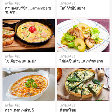
เครื่องเคียง
เครื่องเคียง
กามองแบร์ชีส( Camembert)
โอนิกิริญี่ปุ่นย่าง
รมควัน
เครื่องเคียง
เครื่องเคียง
ไข่เจียวทะเลและผัก
ไก่ผัดขึ้นฉ่ายและพริกหยวก
เครื่องเคียง
เครื่องเคียง
กราแตงกะหล่ำปลี
คีชผักโขม