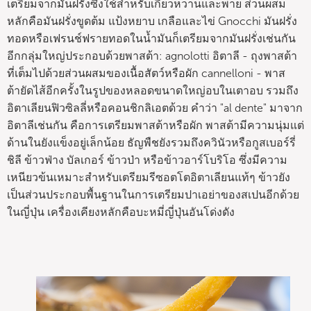
เตรียมจากมันฝรั่งซึ่งใช้สำหรับเกี๊ยวหวานและพาย ส่วนผสม
หลักคือมันฝรั่งขูดต้ม แป้งหยาบ เกลือและไข่ Gnocchi มันฝรั่ง
ทอดหรือเฟรนช์ฟรายทอดในน้ำมันก็เตรียมจากมันฝรั่งเช่นกัน
อีกกลุ่มใหญ่ประกอบด้วยพาสต้า: agnolotti อิตาลี - ถุงพาสต้า
ที่เต็มไปด้วยส่วนผสมของเนื้อสัตว์หรือผัก cannelloni - พาส
ต้ายัดไส้อีกครั้งในรูปของหลอดขนาดใหญ่อบในเตาอบ รวมถึง
อิตาเลียนฟิวซิลลี่หรือคอนชิกลิเอตด้วย คำว่า "al dente" มาจาก
อิตาลีเช่นกัน คือการเตรียมพาสต้าหรือผัก พาสต้ามีความนุ่มแต่
ด้านในยังแข็งอยู่เล็กน้อย ธัญพืชยังรวมถึงควินัวหรือกูสเบอร์รี่
ชิลี ข้าวฟ่าง บัลเกอร์ ข้าวป่า หรือข้าวอาร์โบริโอ ซึ่งมีความ
เหนียวข้นเหมาะสำหรับเตรียมรีซอตโตอิตาเลียนแท้ๆ ข้าวยัง
เป็นส่วนประกอบพื้นฐานในการเตรียมปาเอย่าของสเปนอีกด้วย
ในญี่ปุ่น เครื่องเคียงหลักคือบะหมี่ญี่ปุ่นอันโด่งดัง