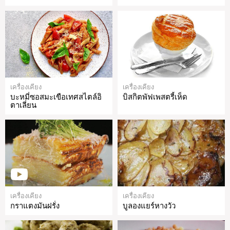
เครื่องเคียง
เครื่องเคียง
บะหมี่ซอสมะเขือเทศสไตล์อิ
บิสกิตพัฟเพสตรี้เห็ด
ตาเลี่ยน
เครื่องเคียง
เครื่องเคียง
กราแตงมันฝรั่ง
บูลองแยร์หางวัว