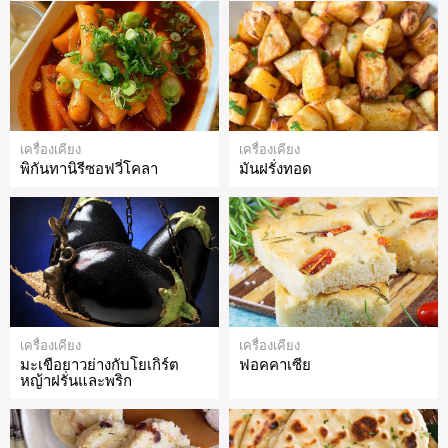
เครื่องเคียง
เครื่องเคียง
พิกันทานิรีซอฟวี่โคลา
มันฝรั่งทอด
เครื่องเคียง
เครื่องเคียง
มะเขือยาวย่างกับโยเกิร์ต
ฟอคคาเซีย
หญ้าฝรั่นและพริก