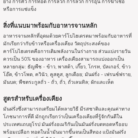
ย่าง การคั่ว การทอด การลวก การลวก การอุ่น การฆ่าเชื้อ
หรือการแช่แข็ง
สิ่งที่แนบมาพร้อมกับอาหารจานหลัก
อาหารจานหลักที่อุดมด้วยคาร์โบไฮเดรตมาพร้อมกับอาหารที่
มักเรียกว่ากับข้าวหรือเครื่องเคียง วัตถุประสงค์ของ
คาร์โบไฮเดรตคือการเติมพลังงานในร่างกาย ส่วนแบ่งรายวัน
ควรเป็น 50% ของอาหาร เครื่องเคียงสามารถแบ่งออกเป็น
หลายกลุ่ม: ธัญพืช - ข้าว, พาสต้า, เกี๊ยว, โกรท, บัลเกอร์, ข้าว
โอ๊ต, ข้าวโพด, ควินัว, คูสคูส, ลูกเดือย; มันฝรั่ง - เฟรนช์ฟราย,
มันบด; พืชตระกูลถั่ว - ถั่ว, ถั่ว, ถั่วเลนทิล; ผักและเห็ด
สูตรสำหรับเครื่องเคียง
มันฝรั่งซึ่งสามารถเตรียมได้หลายวิธี มีรสชาติและคุณค่าทาง
โภชนาการที่ดี มักถูกเรียกว่าเป็นเครื่องเคียงที่รู้จักกันดีใน
ประเทศแถบยุโรป มันฝรั่งอเมริกันเป็นมันฝรั่งบดทอดหรืออบ
พร้อมเปลือก ทอดในน้ำมันมากขึ้นจนเป็นสีทอง แป้งมันฝรั่ง