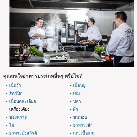
คุณสนใจอาหารประเภทอื่นๆ หรือไม่?
เนื้อวัว
เนื้อหมู
สัตว์ปีก
เกม
เนื้อบดละเอียด
ปลา
เครื่องเคียง
ผัก
ของหวาน
ขนมอบ
ไข่
อาหารเช้า
อาหารมังสวิรัติ
แกะเนื้อแกะ