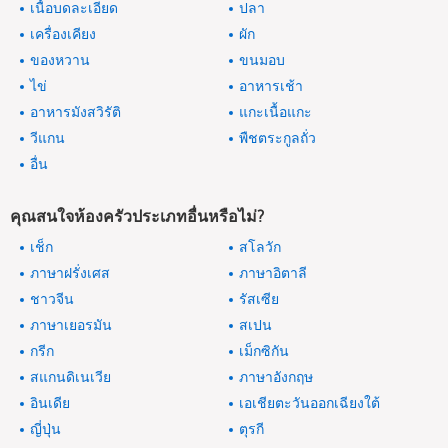
เนื้อบดละเอียด
ปลา
เครื่องเคียง
ผัก
ของหวาน
ขนมอบ
ไข่
อาหารเช้า
อาหารมังสวิรัติ
แกะเนื้อแกะ
วีแกน
พืชตระกูลถั่ว
อื่น
คุณสนใจห้องครัวประเภทอื่นหรือไม่?
เช็ก
สโลวัก
ภาษาฝรั่งเศส
ภาษาอิตาลี
ชาวจีน
รัสเซีย
ภาษาเยอรมัน
สเปน
กรีก
เม็กซิกัน
สแกนดิเนเวีย
ภาษาอังกฤษ
อินเดีย
เอเชียตะวันออกเฉียงใต้
ญี่ปุ่น
ตุรกี