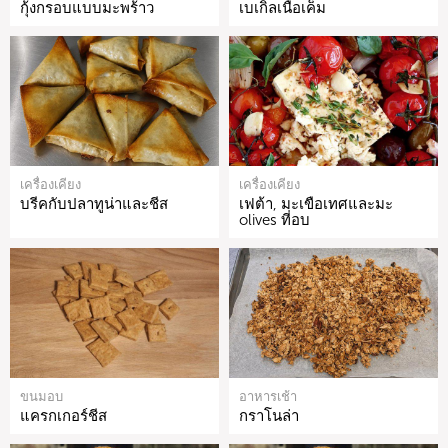
กุ้งกรอบแบบมะพร้าว
เบเกิลเนื้อเค็ม
เครื่องเคียง
เครื่องเคียง
บรีคกับปลาทูน่าและชีส
เฟต้า, มะเขือเทศและมะ
olives ที่อบ
ขนมอบ
อาหารเช้า
แครกเกอร์ชีส
กราโนล่า