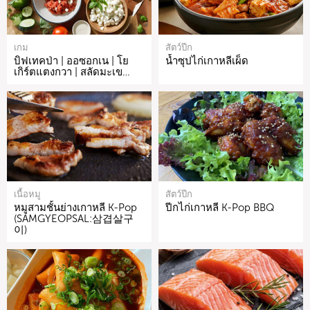
เกม
สัตว์ปีก
บิฟเทคป่า | ออซอกเน | โย
น้ำซุปไก่เกาหลีเผ็ด
เกิร์ตแตงกวา | สลัดมะเข…
เนื้อหมู
สัตว์ปีก
หมูสามชั้นย่างเกาหลี K-Pop
ปีกไก่เกาหลี K-Pop BBQ
(SAMGYEOPSAL:삼겹살구
이)