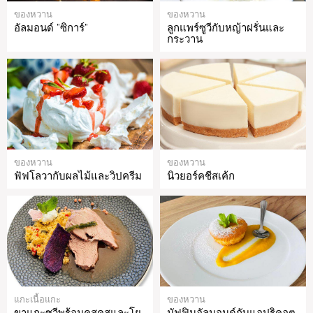
ของหวาน
ของหวาน
อัลมอนด์ "ซิการ์"
ลูกแพร์ซูวีกับหญ้าฝรั่นและ
กระวาน
ของหวาน
ของหวาน
ฟัฟโลวากับผลไม้และวิปครีม
นิวยอร์คชีสเค้ก
แกะเนื้อแกะ
ของหวาน