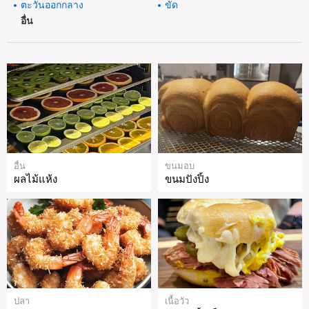
ตะวันออกกลาง
ขัด
อื่น
อื่น
ขนมอบ
ผลไม้แห้ง
ขนมปังปิ้ง
ปลา
เนื้อวัว