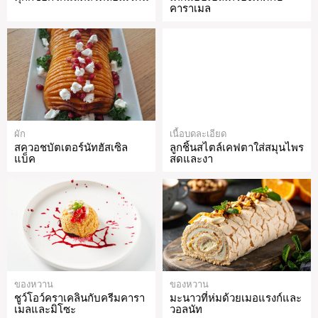
คาราเมล
ผัก
เนื้อบดละเอียด
สควอชบัตเตอร์นัทฮัสเซิล
ลูกชิ้นสไตล์เคฟตาใส่สมุนไพร
แบ็ค
สดและงา
ของหวาน
ของหวาน
ชูว์โอว์คราเคลินกับครีมคารา
มะนาวที่ห่มด้วยเมอแรงก์และ
เมลและมิโซะ
วอลนัท