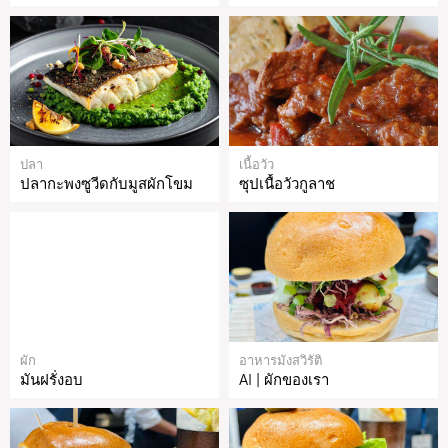
ปลา
เนื้อวัว
ปลากะพงซูวีดกับมูสผักโขม
ซุปเนื้อวัวกูลาช
ผัก
อาหารมังสวิรัติ
มันฝรั่งอบ
AI | ผักของเรา