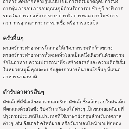
อาหารได้หลากหลายรูปแบบ เช่น การเตรียมวัตถุดิบ การนึ่ง
การตุ๋น การอบ การอบอุณหภูมิต่ำหรือการอบช้า ซูวี กงฟี การ
รมควัน การอบแห้ง การย่าง การคั่ว การทอด การโพช การ
ลวก การอุานอาหาร การฆ่าเชื้อ หรือการแช่แข็ง
ครัวอื่นๆ
ศาสตร์การทำอาหารโลกก่อให้เกิดภาพรวมที่กว้างขวาง
ศาสตร์การทำอาหารทั้งหมดทั่วโลกเป็นหนึ่งเดียวกันด้วยความ
รักในอาหาร ความปรารถนาที่จะสร้างสรรค์และความคิดริเริ่ม
ในหมวดหมู่นี้ คุณจะพบกับสูตรอาหารที่น่าสนใจอื่นๆ ที่เสนอ
อาหารนานาชาติ
ตำรับอาหารอื่นๆ
คัพเค้กที่มีชื่อเสียงมาจากอเมริกา คัพเค้กชิ้นเล็กๆ อบในคัพเค้ก
ที่ตกแต่งด้วยไอซิ่ง วิปครีม หรือผลไม้ต่างๆ เป็นขนมยอดนิยมที่
ปรุงตามประเพณีในประเทศที่ใช้ภาษาอังกฤษสำหรับเทศกาล
ต่างๆ เช่น อีสเตอร์ คริสต์มาส หรือวันวาเลนไทน์ พายฟักทอง