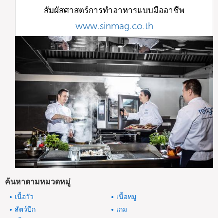
สัมผัสศาสตร์การทำอาหารแบบมืออาชีพ
www.sinmag.co.th
ค้นหาตามหมวดหมู่
เนื้อวัว
เนื้อหมู
สัตว์ปีก
เกม