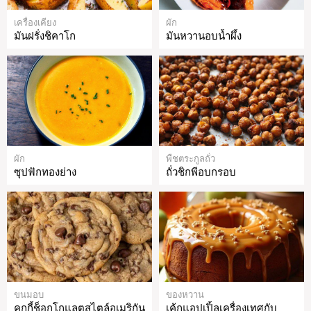
เครื่องเคียง
ผัก
มันฝรั่งชิคาโก
มันหวานอบน้ำผึ้ง
ผัก
พืชตระกูลถั่ว
ซุปฟักทองย่าง
ถั่วชิกพีอบกรอบ
ขนมอบ
ของหวาน
คุกกี้ช็อกโกแลตสไตล์อเมริกัน
เค้กแอปเปิ้ลเครื่องเทศกับ