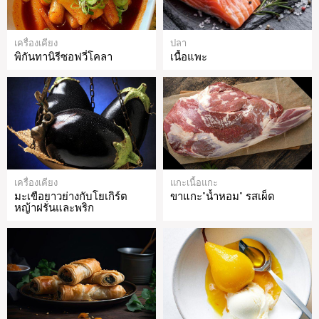
เครื่องเคียง
ปลา
พิกันทานิรีซอฟวี่โคลา
เนื้อแพะ
เครื่องเคียง
แกะเนื้อแกะ
มะเขือยาวย่างกับโยเกิร์ต
ขาแกะ"น้ำหอม" รสเผ็ด
หญ้าฝรั่นและพริก