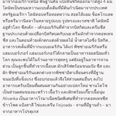
มาจากอเมริกาเหนือ พื้นฐานคือ แป้งลินซ์รีดออกมาได้สูง 4 มม.
โดนัทเป็นขนมหวานแบบดั้งเดิมที่มีต้นกำเนิดมาจากประเทศ
สหรัฐอเมริกา โดนัทอบหรือทอดหวาน สอดไส้แยม ช็อคโกแลต
หรือครีมวานิลลาในหลายรูปแบบ รูปทรงและรสชาติ โดนัทมี
อยู่ทั่วโลก ชีสเค้ก - เค้กอเมริกันที่ทำจากบิสกิตและครีมชีส
ฐานประกอบด้วยเปลือกบิสกิตบดกับเนย ครีมมักทำจากคอทเทจ
ชีส และในตอนท้ายเค้กตกแต่งด้วยผลไม้ น้ำตาลไอซิ่ง บิสกิต…
อาหารรสเค็มที่มีรากแบบอเมริกัน ได้แก่ พิซซ่าอเมริกันหรือ
แฮมเบอร์เกอร์ แฮมเบอร์เกอร์ได้กลายเป็นอาหารยอดนิยมทั่ว
โลก คุณจะพบได้ในร้านอาหารสุดหรู แต่ยังอยู่ในอาหารจาน
ด่วน เป็นลูกชิ้นที่ทำจากเนื้อบด มักเสิร์ฟพร้อมขนมปัง ชีส และ
ผัก พิซซ่าอเมริกันแตกต่างจากพิซซ่าอิตาเลียนตรงที่มีฐาน
ขนมปังที่แข็งแรง ซึ่งอบก่อนแล้วจึงใส่ส่วนผสมอื่นๆ ลงไป
อาหารแคริบเบียนที่ผสมผสานกันอย่างแปลกใหม่ ซานโคโช
เป็นส่วนผสมของมะพร้าว เนื้อวัว และผักพร้อมเกี๊ยวเนื้อนุ่ม
Alivanka เป็นอาหารโรมาเนียชนิดพิเศษที่ทำจากคอทเทจชีส
ข้าวโพด แป้งสาลี ไข่และครีม Feijoada - จานที่มีฐานถั่ว - มา
จากอาหารโปรตุเกส