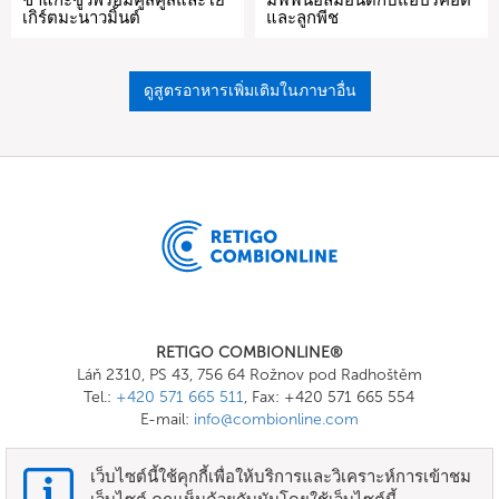
ขาแกะซูวีพร้อมคูสคูสและโย
มัฟฟินอัลมอนด์กับแอปริคอต
เกิร์ตมะนาวมิ้นต์
และลูกพีช
ดูสูตรอาหารเพิ่มเติมในภาษาอื่น
RETIGO COMBIONLINE®
Láň 2310, PS 43, 756 64 Rožnov pod Radhoštěm
Tel.:
+420 571 665 511
, Fax: +420 571 665 554
E-mail:
info@combionline.com
เว็บไซต์นี้ใช้คุกกี้เพื่อให้บริการและวิเคราะห์การเข้าชม
OnlineMenu