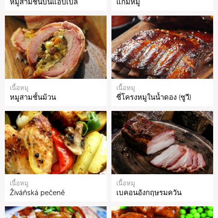
หมูสามชั้นบนแอปเปิ้ล
แก้มหมู
เนื้อหมู
เนื้อหมู
หมูสามชั้นม้วน
ซี่โครงหมูในน้ำดอง (ซูวี)
เนื้อหมู
เนื้อหมู
Živáňská pečeně
เบคอนอังกฤษรมควัน