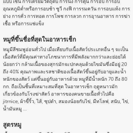
แบบ เช่น การเตรียมวัตถุดิบ การนึ่ง การตุ๋น การอบ การอบ
อุณหภูมิต่ำหรือการอบช้า ซูวี กงฟี การรมควัน การอบแห้ง การ
ย่าง การคั่ว การทอด การโพช การลวก การอุานอาหาร การฆ่า
เชื้อ หรือการแช่แข็ง
หมูที่ขึ้นชื่อที่สุดในอาหารเช็ก
หมูมีสีชมพูอ่อนทั่วไป เมื่อเทียบกับเนื้อสัตว์ประเภทอื่น ๆ จะเป็น
เนื้อสัตว์ที่มีคุณค่าทางโภชนาการที่มีพลังมากกว่าและย่อยได้
น้อยกว่า กล้ามเนื้อของสุกรมักจะปกคลุมด้วยไขมันซึ่งมีอยู่ 20
ถึง 40% คุณภาพและรสชาติของเนื้อสัตว์ขึ้นอยู่กับอายุและน้ำ
หนักของสัตว์ แต่ขึ้นอยู่กับอาหารด้วย หมูที่มีน้ำหนัก 70 ถึง 80
กก. ถือเป็นชิ้นที่เหมาะสมที่สุด ในอาหารเช็ก ฤดูหนาวมัก
เกี่ยวข้องกับโรงฆ่าสัตว์ อาหารของคนขายเนื้อทั่วไปคือ
jitrnice, ผ้าขี้ริ้ว, ไส้, ซุปดำ, สมองน้อยกับไข่, มีทโลฟ, สนับ, ไข่,
น้ำมันหมู ...
สูตรหมู