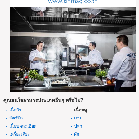
www.sinmag.co.th
คุณสนใจอาหารประเภทอื่นๆ หรือไม่?
เนื้อวัว
เนื้อหมู
สัตว์ปีก
เกม
เนื้อบดละเอียด
ปลา
เครื่องเคียง
ผัก