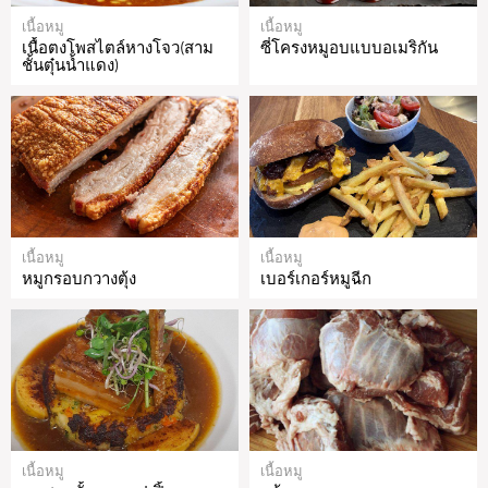
เนื้อหมู
เนื้อหมู
เนื้อตงโพสไตล์หางโจว(สาม
ซี่โครงหมูอบแบบอเมริกัน
ชั้นตุ๋นน้ำแดง)
เนื้อหมู
เนื้อหมู
หมูกรอบกวางตุ้ง
เบอร์เกอร์หมูฉีก
เนื้อหมู
เนื้อหมู