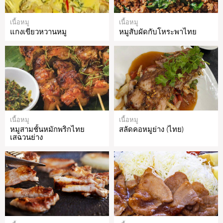
เนื้อหมู
เนื้อหมู
แกงเขียวหวานหมู
หมูสับผัดกับโหระพาไทย
เนื้อหมู
เนื้อหมู
หมูสามชั้นหมักพริกไทย
สลัดคอหมูย่าง (ไทย)
เสฉวนย่าง