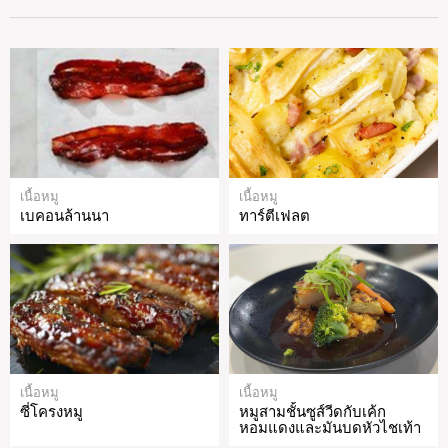
เนื้อหมู
เนื้อหมู
เบคอนล้านนา
ทาร์ตีเฟลต
เนื้อหมู
เนื้อหมู
ซี่โครงหมู
หมูสามชั้นซูส์วีดกับเค้ก
หอมแดงและมันบดหัวไชเท้า