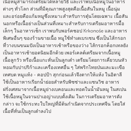
เนื้อหมูสามารถเตรียมได้หลายวิธี และเราพบเนื้อหมูในอาหาร
ต่างๆ ทั่วโลก ส่วนที่มีคุณภาพสูงสุดคือเนื้อสันในหมู เนื้อนุ่ม
และอร่อยคือแก้มหมูซึ่งเหมาะสำหรับการตุ๋นโดยเฉพาะ เนื้อสัน
นอกหรือเนื้อย่างเป็นส่วนที่เหมาะสำหรับการเตรียมอาหารมื้อ
เล็กๆ ในอาหารเช็ก เราพบกับพอร์คชอป Krkonoše และอาหาร
พิเศษอื่นๆ ของร้านขายเนื้อ หมูใช้ทำเดเบรเซน ซึ่งเป็นไส้กรอก
ที่วางบนขนมปังเป็นอาหารเช้าหรือของว่าง ไส้กรอกค็อกเทลยัง
เป็นอาหารเช้ายอดนิยมอีกด้วย เพอร์เคลต์เตรียมจากเนื้อหมู
เนื้อลูกวัว หรือเนื้อแกะหั่นเป็นลูกเต๋า เตรียมโดยการเคี่ยวบนหัว
หอมกับปาปริก้าและเครื่องเทศอื่น ๆ ใส่พริกไทยป่นและมะเขือ
เทศบด หมูแห้ง - คอปป้า สุกก่อนแล้วจึงตากให้แห้ง ในอิตาลี
ใช้เป็นอาหารเรียกน้ำย่อยสำหรับพิซซ่าและแซนวิช อาหาร
ฝรั่งเศสมาจากเนื้อหมูย่างเบคอนและทอดในน้ำมันหมู ในสเปน
ใช้เนื้อหมูในจานปาเอญ่าแบบดั้งเดิม ในการเตรียมอาหารดัง
กล่าว จะใช้กระทะใบใหญ่ที่มีต้นกำเนิดจากประเทศจีน โดยใส่
เนื้อที่หั่นเป็นลูกเต๋าลงไป