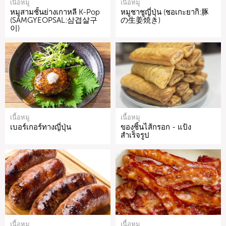
เนื้อหมู
เนื้อหมู
หมูสามชั้นย่างเกาหลี K-Pop
หมูชาชูญี่ปุ่น (ชอเกะยากิ:豚
(SAMGYEOPSAL:삼겹살구
の生姜焼き)
이)
เนื้อหมู
เนื้อหมู
เบอร์เกอร์ทางญี่ปุ่น
ของชิ้นไส้กรอก - แป้ง
สำเร็จรูป
เนื้อหมู
เนื้อหมู