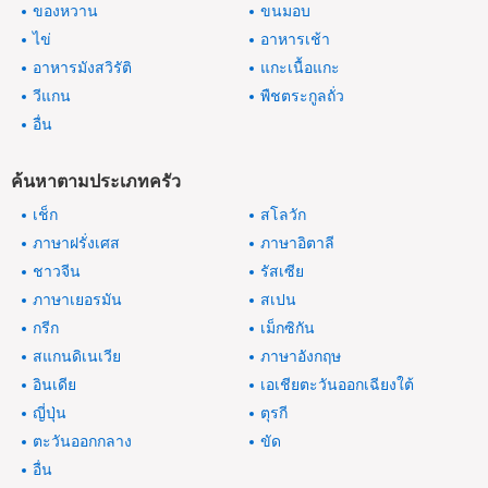
ของหวาน
ขนมอบ
ไข่
อาหารเช้า
อาหารมังสวิรัติ
แกะเนื้อแกะ
วีแกน
พืชตระกูลถั่ว
อื่น
ค้นหาตามประเภทครัว
เช็ก
สโลวัก
ภาษาฝรั่งเศส
ภาษาอิตาลี
ชาวจีน
รัสเซีย
ภาษาเยอรมัน
สเปน
กรีก
เม็กซิกัน
สแกนดิเนเวีย
ภาษาอังกฤษ
อินเดีย
เอเชียตะวันออกเฉียงใต้
ญี่ปุ่น
ตุรกี
ตะวันออกกลาง
ขัด
อื่น