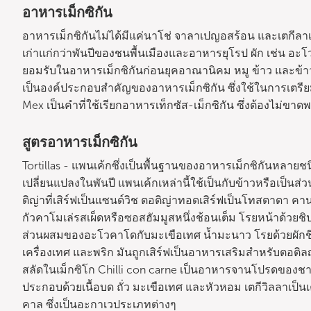
อาหารเม็กซิกัน
อาหารเม็กซิกันไม่ได้มีแค่นาโช่ จาลาเปญอสร้อน และเตกีลาเ
เก่าแก่กว่าพันปีของชนพื้นเมืองและอาหารยุโรป ผัก เช่น อะโว
ยอมรับในอาหารเม็กซิกันก่อนยุคอาณานิคม หมู ข้าว และข้าวส
เป็นองค์ประกอบสำคัญของอาหารเม็กซิกัน ซึ่งใช้ในการเตรียม
Mex เป็นคำที่ใช้เรียกอาหารเท็กซัส-เม็กซิกัน ซึ่งต้องไม่ขาดพร
สูตรอาหารเม็กซิกัน
Tortillas - แพนเค้กซึ่งเป็นพื้นฐานของอาหารเม็กซิกันหล
เปลี่ยนแปลงในพันปี แพนเค้กเหล่านี้ใช้เป็นกับข้าวหรือเป็นส่
ติญ่าที่เสิร์ฟเป็นแซนด์วิช ตอติญ่าทอดเสิร์ฟเป็นโทสตาดา คานา
กัวคาโมเล่รสเผ็ดหรือซอสฮัมมูสหนึ่งช้อนเต็ม โรยหน้าด้วยช
ส่วนผสมของอะโวคาโดกับมะเขือเทศ น้ำมะนาว โรยด้วยผักชี 
เครื่องเทศ และพริก มันถูกเสิร์ฟเป็นอาหารเสริมสำหรับตอติลญ
สลัดในเม็กซิโก Chilli con carne เป็นอาหารจานโปรดของชาวเ
ประกอบด้วยเนื้อบด ถั่ว มะเขือเทศ และหัวหอม เตกีวิลลาเป็นเ
คาล ซึ่งเป็นอะกาเวประเภทต่างๆ