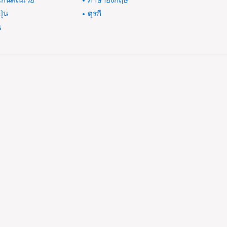
กนดิเนเวีย
ภาษาอังกฤษ
ปุ่น
ตุรกี
น