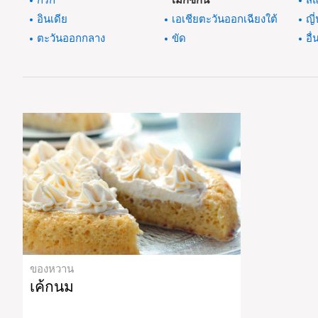
กรีก
เม็กซิกัน
สแ
อินเดีย
เอเชียตะวันออกเฉียงใต้
ญี่
ตะวันออกกลาง
ขัด
อื่
ของหวาน
เค้กนม