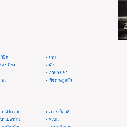
ตว์ปีก
เกม
รื่องเคียง
ผัก
่
อาหารเช้า
แกน
พืชตระกูลถั่ว
ษาฝรั่งเศส
ภาษาอิตาลี
ษาเยอรมัน
สเปน