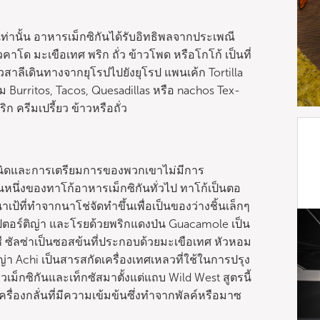
ท่านั้น อาหารเม็กซิกันได้รับอิทธิพลจากประเพณี
คาโด มะเขือเทศ พริก ถั่ว ข้าวโพด หรือโกโก้ เป็นที่
าลีเดินทางจากยุโรปไปยังยุโรป แพนเค้ก Tortilla
 Burritos, Tacos, Quesadillas หรือ nachos Tex-
ิก ครีมเปรี้ยว ข้าวหรือถั่ว
ายชนิดและการเตรียมการของพวกเขาไม่มีการ
วนหนึ่งของทาโก้อาหารเม็กซิกันทั่วไป ทาโก้เป็นตอ
เป้ที่ทำจากนาโช่จัดทำขึ้นเพื่อเป็นของว่างชิ้นเล็กๆ
ิปตอร์ติญ่า และโรยด้วยพริกแดงป่น Guacamole เป็น
ซัลซ่าเป็นซอสข้นที่ประกอบด้วยมะเขือเทศ หัวหอม
่า Achi เป็นสารสกัดเครื่องเทศเหลวที่ใช้ในการปรุง
ม็กซิกันและเท็กซัสมาตั้งแต่แถบ Wild West สูตรนี้
ครื่องกลั่นที่มีความเข้มข้นซึ่งทำจากพัลค์หรือมาซ