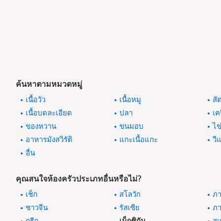
ค้นหาตามหมวดหมู่
เนื้อวัว
เนื้อหมู
สั
เนื้อบดละเอียด
ปลา
เค
ของหวาน
ขนมอบ
ไข
อาหารมังสวิรัติ
แกะเนื้อแกะ
วี
อื่น
คุณสนใจห้องครัวประเภทอื่นหรือไม่?
เช็ก
สโลวัก
ภา
ชาวจีน
รัสเซีย
ภา