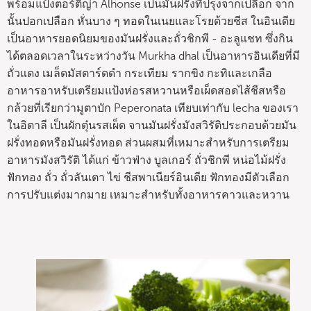
พร้อมแป้งตอร์ติญ่า Alhonse เป็นมันฝรั่งที่ปรุงจากเปลือก จาก
นั้นปอกเปลือก หั่นบาง ๆ ทอดในเนยและโรยด้วยชีส ในอินเดีย
เป็นอาหารยอดนิยมของมันฝรั่งและถั่วชิกพี - อะลูแชท ซึ่งกิน
ได้ตลอดเวลาในระหว่างวัน Murkha dhal เป็นอาหารอินเดียที่มี
ถั่วแดง เมล็ดมัสตาร์ดดำ กระเทียม รากขิง กะทิและเกลือ
อาหารอาหรับเตรียมแป้งห่อรสหวานหรือเผ็ดสอดไส้ชีสหรือ
กล้วยที่เรียกว่ามูตาบัก Peperonata เทียบเท่ากับ lecha ของเรา
ในอิตาลี เป็นผักตุ๋นรสเผ็ด จานมันฝรั่งมังสวิรัติประกอบด้วยมัน
ฝรั่งทอดหรือมันฝรั่งทอด ส่วนผสมที่เหมาะสำหรับการเตรียม
อาหารมังสวิรัติ ได้แก่ ข้าวฟ่าง บูลเกอร์ ถั่วชิกพี หน่อไม้ฝรั่ง
ฟักทอง ถั่ว ถั่วลันเตา ไข่ ชีสพาเนียร์อินเดีย ฟักทองมีตัวเลือก
การปรับแต่งมากมาย เหมาะสำหรับทั้งอาหารคาวและหวาน