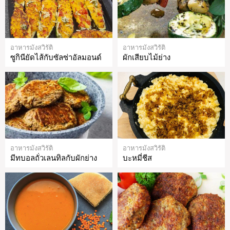
อาหารมังสวิรัติ
อาหารมังสวิรัติ
ซูกินียัดไส้กับซัลซ่าอัลมอนด์
ผักเสียบไม้ย่าง
อาหารมังสวิรัติ
อาหารมังสวิรัติ
มีทบอลถั่วเลนทิลกับผักย่าง
บะหมี่ชีส