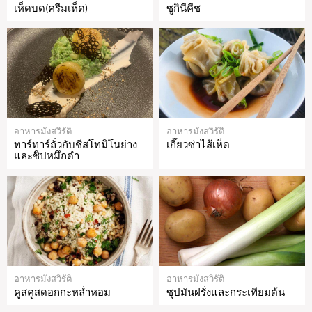
เห็ดบด(ครีมเห็ด)
ซูกินีคีช
อาหารมังสวิรัติ
อาหารมังสวิรัติ
ทาร์ทาร์ถั่วกับชีสโทมิโนย่าง
เกี๊ยวซ่าไส้เห็ด
และชิปหมึกดำ
อาหารมังสวิรัติ
อาหารมังสวิรัติ
คูสคูสดอกกะหล่ำหอม
ซุปมันฝรั่งและกระเทียมต้น