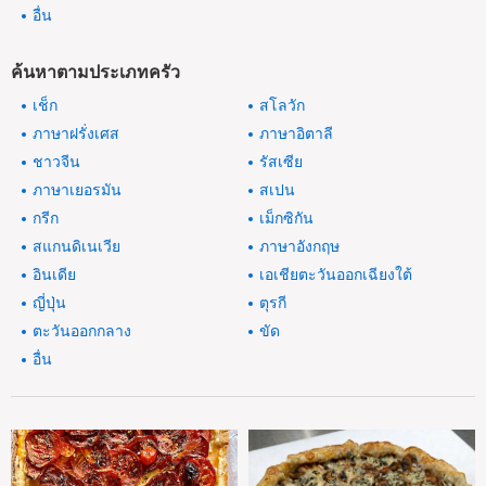
อื่น
ค้นหาตามประเภทครัว
เช็ก
สโลวัก
ภาษาฝรั่งเศส
ภาษาอิตาลี
ชาวจีน
รัสเซีย
ภาษาเยอรมัน
สเปน
กรีก
เม็กซิกัน
สแกนดิเนเวีย
ภาษาอังกฤษ
อินเดีย
เอเชียตะวันออกเฉียงใต้
ญี่ปุ่น
ตุรกี
ตะวันออกกลาง
ขัด
อื่น