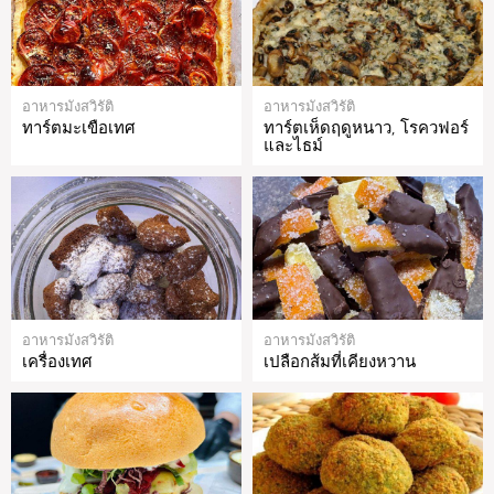
อาหารมังสวิรัติ
อาหารมังสวิรัติ
ทาร์ตมะเขือเทศ
ทาร์ตเห็ดฤดูหนาว, โรควฟอร์
และไธม์
อาหารมังสวิรัติ
อาหารมังสวิรัติ
เครื่องเทศ
เปลือกส้มที่เคียงหวาน