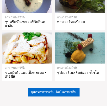
อาหารมังสวิรัติ
อาหารมังสวิรัติ
ซุปครีมหัวเซอเลอรีกับอินท
ทาวเวอร์มะเขืออบ
ผาลัม
อาหารมังสวิรัติ
อาหารมังสวิรัติ
ขนมปังกับแอปเปิ้ลและคอท
ซุปเปอร์เมลท์ถล่มฮอกไกโด
เทจชีส
ดูสูตรอาหารเพิ่มเติมในภาษาอื่น