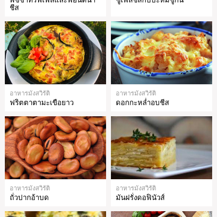
พิซซ่าทรัฟเฟิลและฟอนติน่า
ซูเฟล่ชีสกับบะหมี่ซูกินี
ชีส
อาหารมังสวิรัติ
อาหารมังสวิรัติ
ฟริตตาตามะเขือยาว
ดอกกะหล่ำอบชีส
อาหารมังสวิรัติ
อาหารมังสวิรัติ
ถั่วปากอ้าบด
มันฝรั่งดอฟินัวส์