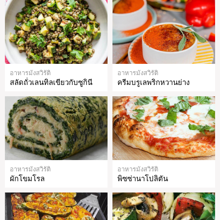
อาหารมังสวิรัติ
อาหารมังสวิรัติ
สลัดถั่วเลนทิลเขียวกับซูกินี
ครีมบรูเลพริกหวานย่าง
อาหารมังสวิรัติ
อาหารมังสวิรัติ
ผักโขมโรล
พิซซ่านาโปลิตัน