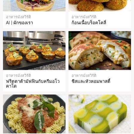
อาหารมังสวิรัติ
อาหารมังสวิรัติ
AI | ผักของเรา
ก้อนเนื้อบร็อคโคลี่
อาหารมังสวิรัติ
อาหารมังสวิรัติ
ฟริตตาต้ามัฟฟินกับครีมอโว
ชีสและหัวหอมพาสตี้
คาโด