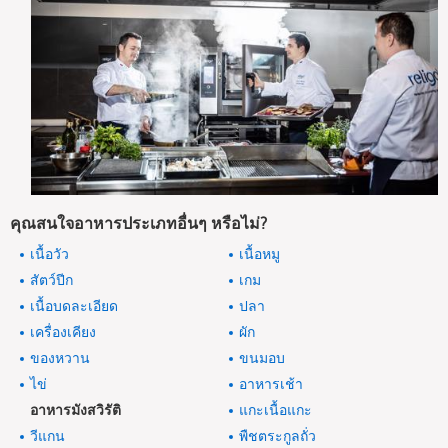
คุณสนใจอาหารประเภทอื่นๆ หรือไม่?
เนื้อวัว
เนื้อหมู
สัตว์ปีก
เกม
เนื้อบดละเอียด
ปลา
เครื่องเคียง
ผัก
ของหวาน
ขนมอบ
ไข่
อาหารเช้า
อาหารมังสวิรัติ
แกะเนื้อแกะ
วีแกน
พืชตระกูลถั่ว