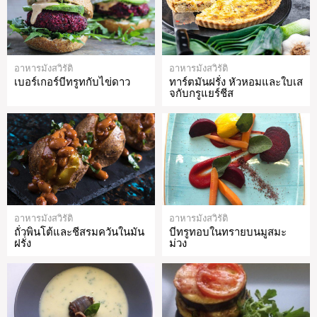
อาหารมังสวิรัติ
อาหารมังสวิรัติ
เบอร์เกอร์บีทรูทกับไข่ดาว
ทาร์ตมันฝรั่ง หัวหอมและใบเส
จกับกรูแยร์ชีส
อาหารมังสวิรัติ
อาหารมังสวิรัติ
ถั่วพินโต้และชีสรมควันในมัน
บีทรูทอบในทรายบนมูสมะ
ฝรั่ง
ม่วง