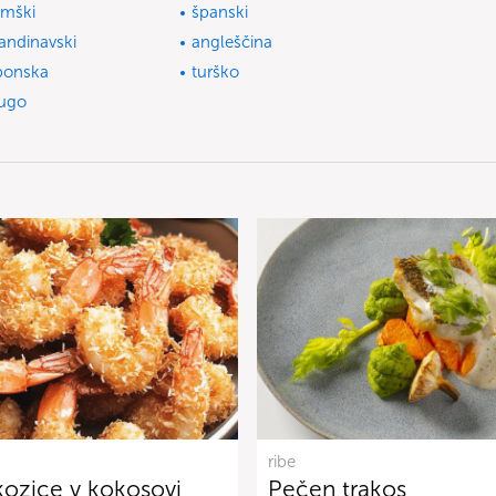
mški
španski
andinavski
angleščina
ponska
turško
ugo
ribe
kozice v kokosovi
Pečen trakos