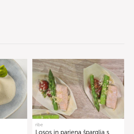
ribe
Losos in parjena šparglja s