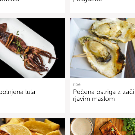
ribe
olnjena lula
Pečena ostriga z zač
rjavim maslom