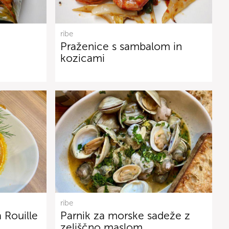
ribe
Praženice s sambalom in
kozicami
ribe
 Rouille
Parnik za morske sadeže z
zeliščno maslom