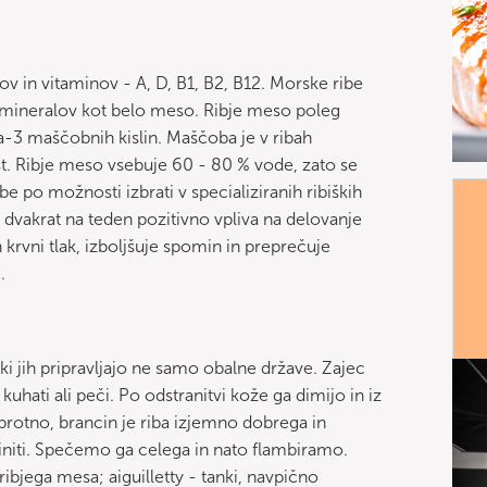
v in vitaminov - A, D, B1, B2, B12. Morske ribe
eč mineralov kot belo meso. Ribje meso poleg
a-3 maščobnih kislin. Maščoba je v ribah
. Ribje meso vsebuje 60 - 80 % vode, zato se
be po možnosti izbrati v specializiranih ribiških
b dvakrat na teden pozitivno vpliva na delovanje
rvni tlak, izboljšuje spomin in preprečuje
.
ki jih pripravljajo ne samo obalne države. Zajec
uhati ali peči. Po odstranitvi kože ga dimijo in iz
protno, brancin je riba izjemno dobrega in
initi. Spečemo ga celega in nato flambiramo.
ribjega mesa; aiguilletty - tanki, navpično