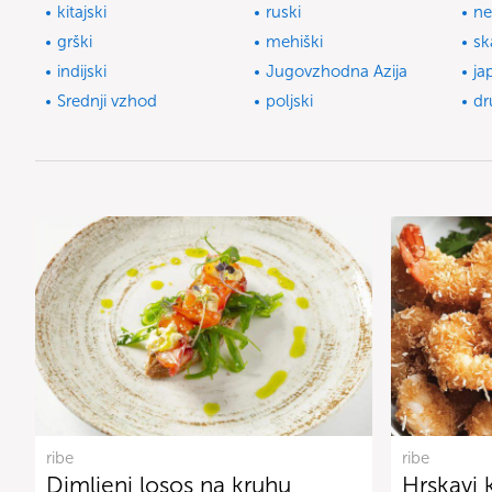
kitajski
ruski
ne
grški
mehiški
sk
indijski
Jugovzhodna Azija
ja
Srednji vzhod
poljski
dr
ribe
ribe
Dimljeni losos na kruhu
Hrskavi 