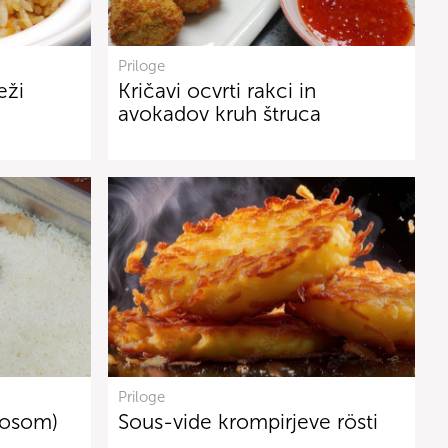
Priloge
eži
Kričavi ocvrti rakci in
avokadov kruh štruca
Priloge
kosom)
Sous-vide krompirjeve rösti