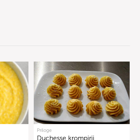
Priloge
Duchesse krompirji