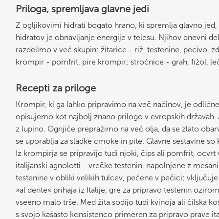
Priloga, spremljava glavne jedi
Z ogljikovimi hidrati bogato hrano, ki spremlja glavno j
hidratov je obnavljanje energije v telesu. Njihov dnevni d
razdelimo v več skupin: žitarice - riž, testenine, pecivo, z
krompir - pomfrit, pire krompir; stročnice - grah, fižol, le
Recepti za priloge
Krompir, ki ga lahko pripravimo na več načinov, je odličn
opisujemo kot najbolj znano prilogo v evropskih državah. 
z lupino. Ognjiče prepražimo na več olja, da se zlato obarv
se uporablja za sladke cmoke in pite. Glavne sestavine so 
Iz krompirja se pripravijo tudi njoki, čips ali pomfrit, ocvr
italijanski agnolotti - vrečke testenin, napolnjene z mešan
testenine v obliki velikih tulcev, pečene v pečici; vključuje t
»al dente« prihaja iz Italije, gre za pripravo testenin ozir
vseeno malo trše. Med žita sodijo tudi kvinoja ali čilska kosmu
s svojo kašasto konsistenco primeren za pripravo prave ital