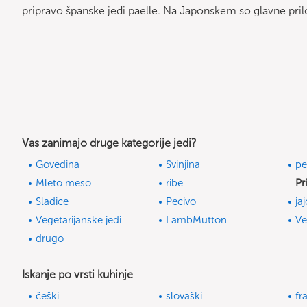
pripravo španske jedi paelle. Na Japonskem so glavne prilo
Vas zanimajo druge kategorije jedi?
Govedina
Svinjina
pe
Mleto meso
ribe
Pr
Sladice
Pecivo
ja
Vegetarijanske jedi
LambMutton
Ve
drugo
Iskanje po vrsti kuhinje
češki
slovaški
fr