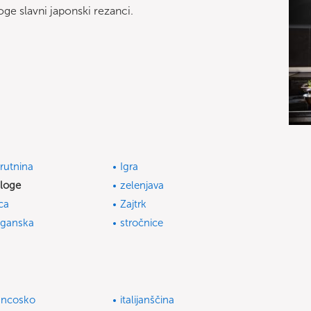
ge slavni japonski rezanci.
rutnina
Igra
iloge
zelenjava
jca
Zajtrk
ganska
stročnice
ancosko
italijanščina