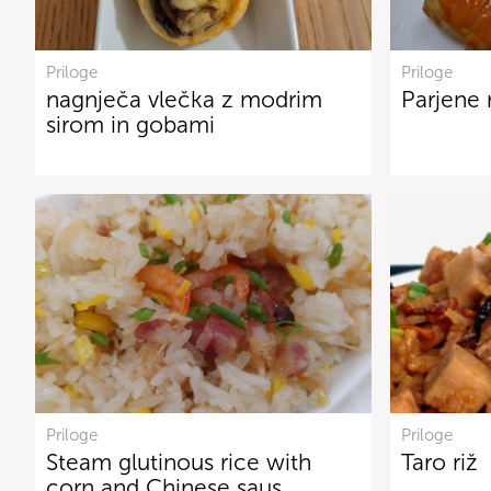
Priloge
Priloge
nagnječa vlečka z modrim
Parjene 
sirom in gobami
Priloge
Priloge
Steam glutinous rice with
Taro riž
corn and Chinese saus…