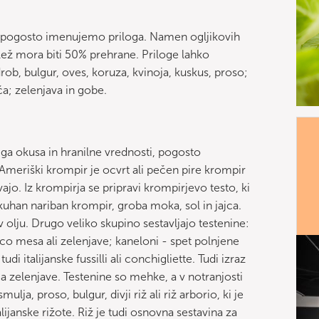
ed, pogosto imenujemo priloga. Namen ogljikovih
elež mora biti 50% prehrane. Priloge lahko
drob, bulgur, oves, koruza, kvinoja, kuskus, proso;
ča; zelenjava in gobe.
ega okusa in hranilne vrednosti, pogosto
Ameriški krompir je ocvrt ali pečen pire krompir
ajo. Iz krompirja se pripravi krompirjevo testo, ki
kuhan nariban krompir, groba moka, sol in jajca.
t v olju. Drugo veliko skupino sestavljajo testenine:
ico mesa ali zelenjave; kaneloni - spet polnjene
udi italijanske fussilli ali conchigliette. Tudi izraz
oma zelenjave. Testenine so mehke, a v notranjosti
lja, proso, bulgur, divji riž ali riž arborio, ki je
ijanske rižote. Riž je tudi osnovna sestavina za