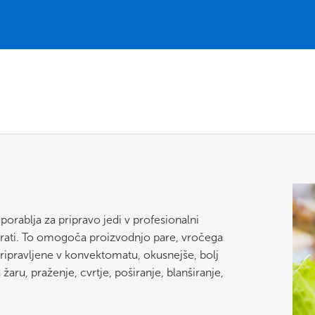
rablja za pripravo jedi v profesionalni
hkrati. To omogoča proizvodnjo pare, vročega
pripravljene v konvektomatu, okusnejše, bolj
žaru, praženje, cvrtje, poširanje, blanširanje,