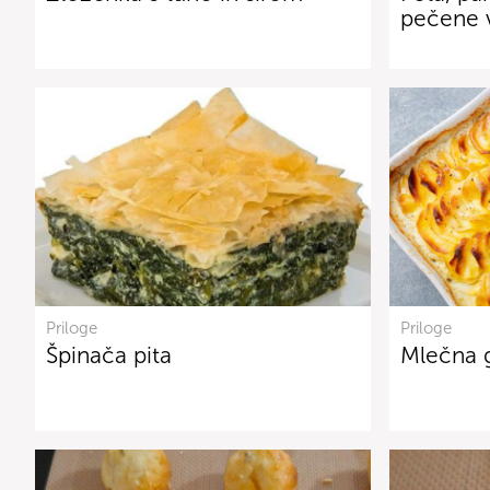
pečene v
Priloge
Priloge
Špinača pita
Mlečna g