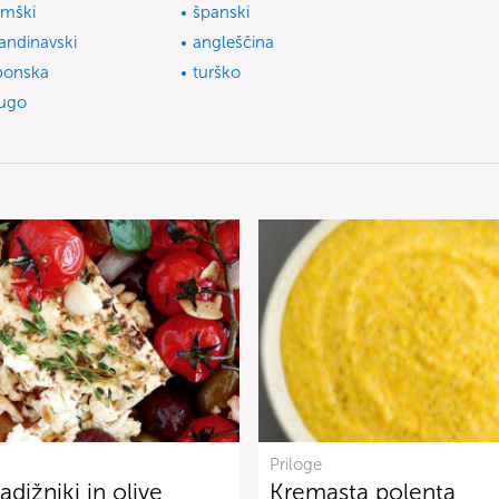
mški
španski
andinavski
angleščina
ponska
turško
ugo
Priloge
adižniki in olive
Kremasta polenta