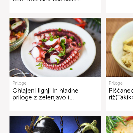
Priloge
Priloge
Ohlajeni lignji in hladne
Piščanec
priloge z zelenjavo (…
riž(Tak