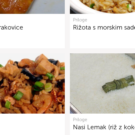
Priloge
rakovice
Rižota s morskim sad
Priloge
Nasi Lemak (riž z ko