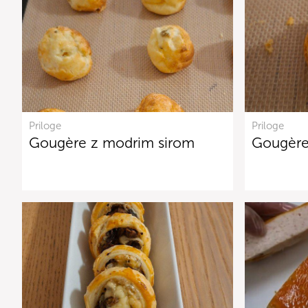
Priloge
Priloge
Gougère z modrim sirom
Gougèr