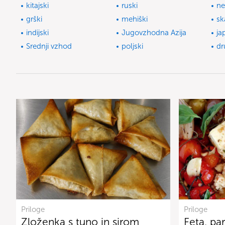
kitajski
ruski
ne
grški
mehiški
sk
indijski
Jugovzhodna Azija
ja
Srednji vzhod
poljski
dr
Priloge
Priloge
Zloženka s tuno in sirom
Feta, par