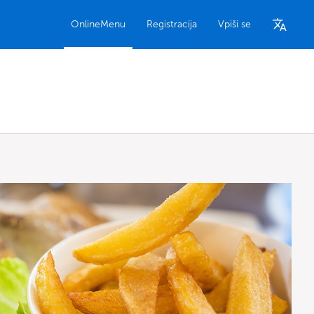
OnlineMenu
Registracija
Vpiši se