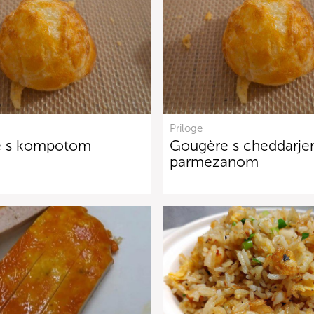
Priloge
e s kompotom
Gougère s cheddarje
parmezanom