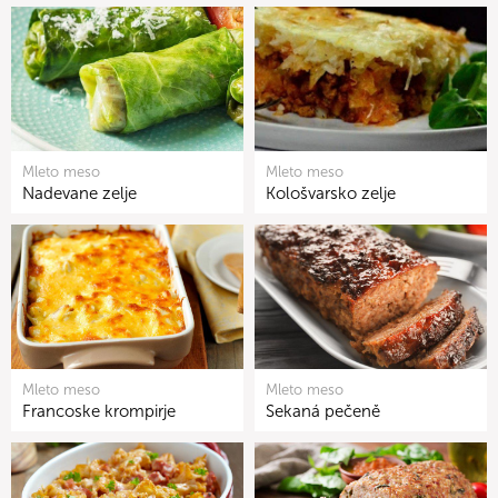
Mleto meso
Mleto meso
Nadevane zelje
Kološvarsko zelje
Mleto meso
Mleto meso
Francoske krompirje
Sekaná pečeně