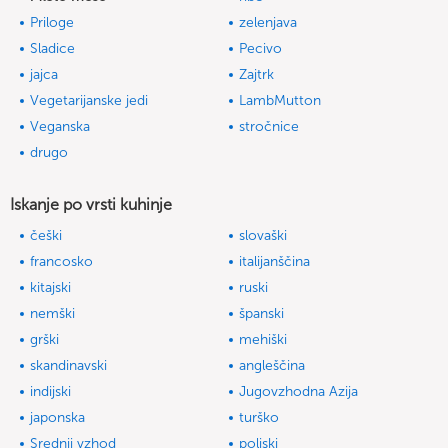
Priloge
zelenjava
Sladice
Pecivo
jajca
Zajtrk
Vegetarijanske jedi
LambMutton
Veganska
stročnice
drugo
Iskanje po vrsti kuhinje
češki
slovaški
francosko
italijanščina
kitajski
ruski
nemški
španski
grški
mehiški
skandinavski
angleščina
indijski
Jugovzhodna Azija
japonska
turško
Srednji vzhod
poljski