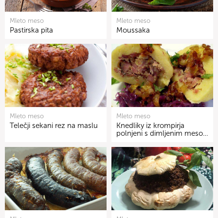
Mleto meso
Mleto meso
Pastirska pita
Moussaka
Mleto meso
Mleto meso
Telečji sekani rez na maslu
Knedliky iz krompirja
polnjeni s dimljenim meso…