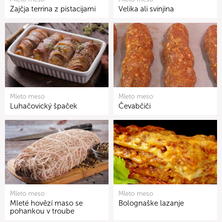
Zajčja terrina z pistacijami
Velika ali svinjina
Mleto meso
Mleto meso
Luhačovický špaček
Čevabčiči
Mleto meso
Mleto meso
Mleté hovězí maso se
Bolognaške lazanje
pohankou v troube