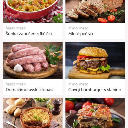
Mleto meso
Mleto meso
Šunka zapečenej fličički
Mleté pečivo
Mleto meso
Mleto meso
Domačimoravski klobasi
Goveji hamburger s slanino