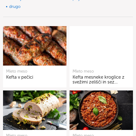
drugo
Mleto meso
Mleto meso
Kefta v pečici
Kefta mesneke kroglice z
svežimi zelišči in sez…
Mleto meso
Mleto meso