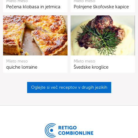
Mleto meso
Mleto meso
Pečena klobasa in jetrnica
Polnjene škofovske kapice
Mleto meso
Mleto meso
quiche lorraine
Švedske kroglice
Oglejte si več receptov v drugih jezikih