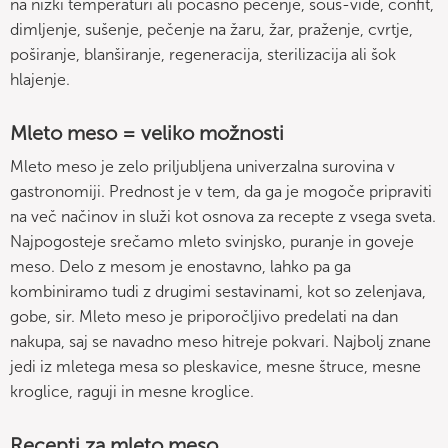
na nizki temperaturi ali počasno pečenje, sous-vide, confit,
dimljenje, sušenje, pečenje na žaru, žar, praženje, cvrtje,
poširanje, blanširanje, regeneracija, sterilizacija ali šok
hlajenje.
Mleto meso = veliko možnosti
Mleto meso je zelo priljubljena univerzalna surovina v
gastronomiji. Prednost je v tem, da ga je mogoče pripraviti
na več načinov in služi kot osnova za recepte z vsega sveta.
Najpogosteje srečamo mleto svinjsko, puranje in goveje
meso. Delo z mesom je enostavno, lahko pa ga
kombiniramo tudi z drugimi sestavinami, kot so zelenjava,
gobe, sir. Mleto meso je priporočljivo predelati na dan
nakupa, saj se navadno meso hitreje pokvari. Najbolj znane
jedi iz mletega mesa so pleskavice, mesne štruce, mesne
kroglice, raguji in mesne kroglice.
Recepti za mleto meso