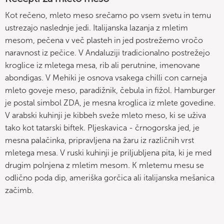
Kot rečeno, mleto meso srečamo po vsem svetu in temu
ustrezajo naslednje jedi. Italijanska lazanja z mletim
mesom, pečena v več plasteh in jed postrežemo vročo
naravnost iz pečice. V Andaluziji tradicionalno postrežejo
kroglice iz mletega mesa, rib ali perutnine, imenovane
abondigas. V Mehiki je osnova vsakega chilli con carneja
mleto goveje meso, paradižnik, čebula in fižol. Hamburger
je postal simbol ZDA, je mesna kroglica iz mlete govedine.
V arabski kuhinji je kibbeh sveže mleto meso, ki se uživa
tako kot tatarski biftek. Pljeskavica - črnogorska jed, je
mesna palačinka, pripravljena na žaru iz različnih vrst
mletega mesa. V ruski kuhinji je priljubljena pita, ki je med
drugim polnjena z mletim mesom. K mletemu mesu se
odlično poda dip, ameriška gorčica ali italijanska mešanica
začimb.