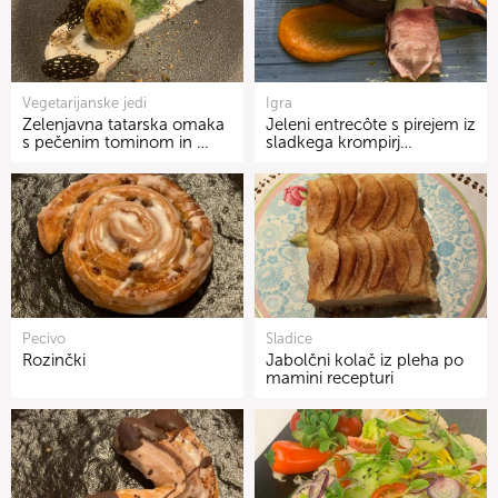
Vegetarijanske jedi
Igra
Zelenjavna tatarska omaka
Jeleni entrecôte s pirejem iz
s pečenim tominom in …
sladkega krompirj…
Pecivo
Sladice
Rozinčki
Jabolčni kolač iz pleha po
mamini recepturi