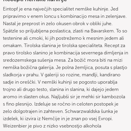
Eintopf je ena največjih specialitet nemške kuhinje. Jed
pripravimo v enem loncu s kombinacijo mesa in zelenjave.
Nastal je preprost in zelo okusen obrok v obliki juhe.
Spätzle so priljubljena poslastica, zlasti na Bavarskem. To so
testenine ali cmoki, ki jih postrežemo k mesnim jedem ali
omakam. Tirolska slanina je tirolska specialiteta. Recept za
pravo tirolsko slanino je kombinacija severnega dimljenja in
sredozemskega sušenja mesa. Za božič mora biti na mizi
nemška božična galerija. Je polna žemljica, posuta s plastjo
sladkorja v prahu. V galeriji so rozine, mandlji, kandirano
sadje in oreščki. V nemški kuhinji se pogosto uporablja
trojno ali drugo testo, slanina in slanina, ki dajejo jedem
aromo in slasten okus. Najljubši sir je mehki sir kambozola
s fino plesnijo. Izdeluje se ročno in celoten postopek je
zelo dolgotrajen in zahteven. Schwarzwaldska šunka je
izdelek, ki izvira iz Nemčije in je znan po vsej Evropi.
Weizenbier je pivo z nizko vsebnostjo alkohola