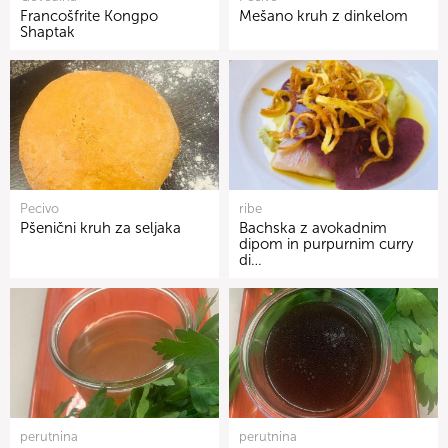
Francošfrite Kongpo
Mešano kruh z dinkelom
Shaptak
Pecivo
ribe
Pšenični kruh za seljaka
Bachska z avokadnim
dipom in purpurnim curry
di…
perutnina
perutnina