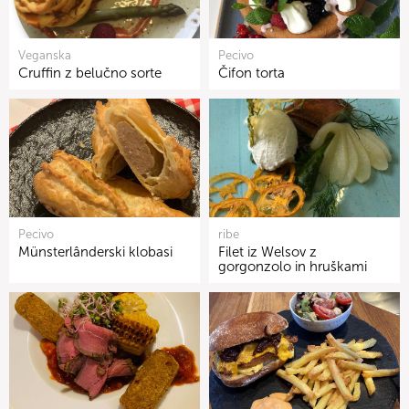
Veganska
Pecivo
Cruffin z belučno sorte
Čifon torta
Pecivo
ribe
Münsterlânderski klobasi
Filet iz Welsov z
gorgonzolo in hruškami