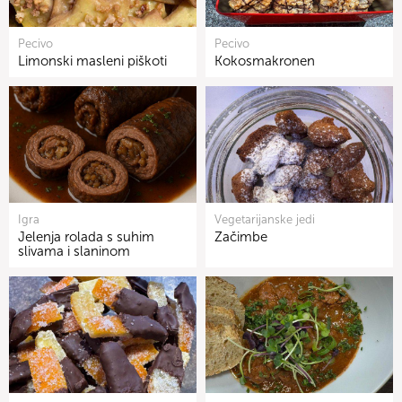
Pecivo
Pecivo
Limonski masleni piškoti
Kokosmakronen
Igra
Vegetarijanske jedi
Jelenja rolada s suhim
Začimbe
slivama i slaninom