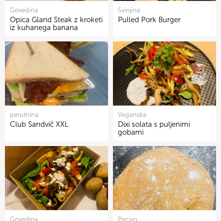
Govedina
Svinjina
Opica Gland Steak z kroketi
Pulled Pork Burger
iz kuhanega banana
perutnina
Veganska
Club Sandvič XXL
Dixi solata s puljenimi
gobami
Govedina
Pecivo