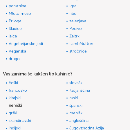
perutnina
Igra
Mleto meso
ribe
Priloge
zelenjava
Sladice
Pecivo
jajca
Zajtrk
Vegetarijanske jedi
LambMutton
Veganska
stročnice
drugo
Vas zanima še kakšen tip kuhinje?
češki
slovaški
francosko
italijanščina
kitajski
ruski
nemški
španski
grški
mehiški
skandinavski
angleščina
indijski
Jugovzhodna Azija