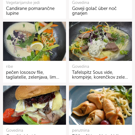
Vegetarijanske jedi
Govedina
Candirane pomarančne
Goveji golač über noč
lupine
gnarjen
ribe
Govedina
pečen lososov file,
Tafelspitz Sous vide,
tagliatelle, zelenjava, lim…
krompirje, korenčkov zele…
Govedina
perutnina