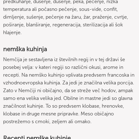
predkuhanje, dušenje, dušenje, peka, pečenje, nizka
temperatura ali počasno pečenje, sous-vide, confit,
dimljenje, sušenje, pečenje na žaru, žar, praženje, cvrtje,
poširanje, blanširanje, regeneracija, sterilizacija ali šok
hlajenje.
nemška kuhinja
Nemčija je sestavljena iz številnih regij in v tej državi še
posebej velja: v kateri regiji so različni okusi, arome in
recepti. Na nemško kuhinjo vplivata predvsem francoska in
vzhodnoevropska kuhinja. Za jedi je značilna velika porcija.
Zato v Nemčiji ni običajno, da se streže več hodov, ampak
samo ena velika velika jed. Obilne in mastne jedi so glavna
značilnost kuhinje. To so predvsem klobase, hrenovke,
klobase in druge mesne pripravke. Meso običajno
postrežemo s cmoki, zeljem ali omako.
Recepti nemške kuhinje