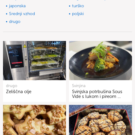
japonska
turško
Srednji vzhod
poljski
drugo
drugo
Svinjina
Zeliščna olje
Svinjska potrbušina Sous
Vide s lukom i pireom …