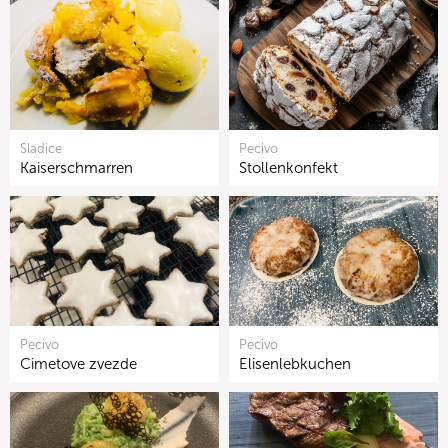
Sladice
Pecivo
Kaiserschmarren
Stollenkonfekt
Pecivo
Pecivo
Cimetove zvezde
Elisenlebkuchen