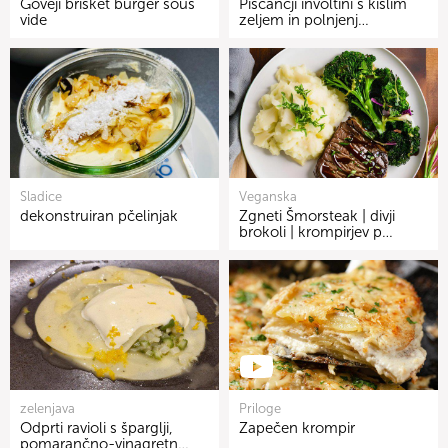
Goveji brisket burger sous
Piščančji involtini s kislim
vide
zeljem in polnjenj…
Sladice
Veganska
dekonstruiran pčelinjak
Zgneti Šmorsteak | divji
brokoli | krompirjev p…
zelenjava
Priloge
Odprti ravioli s šparglji,
Zapečen krompir
pomarančno-vinagretn…