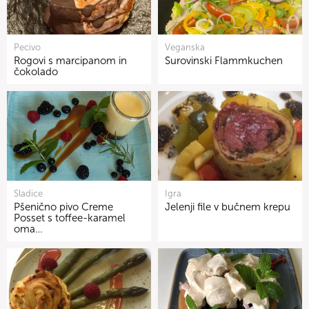
Pecivo
Veganska
Rogovi s marcipanom in
Surovinski Flammkuchen
čokolado
Sladice
Igra
Pšenično pivo Creme
Jelenji file v bučnem krepu
Posset s toffee-karamel
oma…