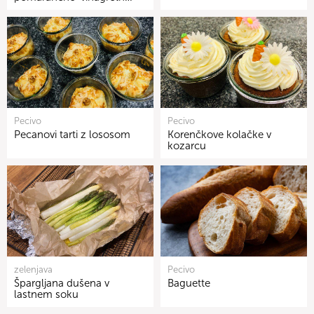
Pecivo
Pecivo
Pecanovi tarti z lososom
Korenčkove kolačke v
kozarcu
zelenjava
Pecivo
Špargljana dušena v
Baguette
lastnem soku