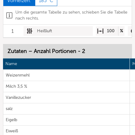
Vorheizen:
185 °C
Um die gesamte Tabelle zu sehen, schieben Sie die Tabelle
nach rechts.
1
Heißluft
100
%
Zutaten – Anzahl Portionen - 2
Name
M
Weizenmehl
Milch 3,5 %
Vanillezucker
salz
Eigelb
Eiweiß