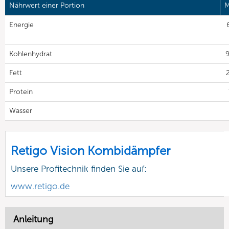
Nährwert einer Portion
M
Energie
Kohlenhydrat
9
Fett
2
Protein
Wasser
Retigo Vision Kombidämpfer
Unsere Profitechnik finden Sie auf:
www.retigo.de
Anleitung