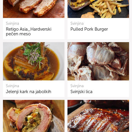
Svinjina
Svinjina
Retigo Asia_Hardverski
Pulled Pork Burger
pečen meso
Svinjina
Svinjina
Jelenji kark na jabolkih
Svinjski lica