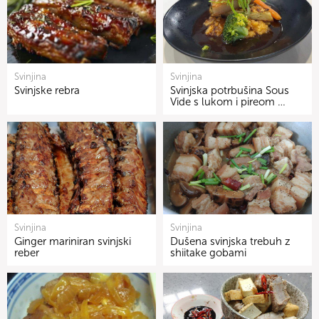
Svinjina
Svinjina
Svinjske rebra
Svinjska potrbušina Sous
Vide s lukom i pireom …
Svinjina
Svinjina
Ginger mariniran svinjski
Dušena svinjska trebuh z
reber
shiitake gobami