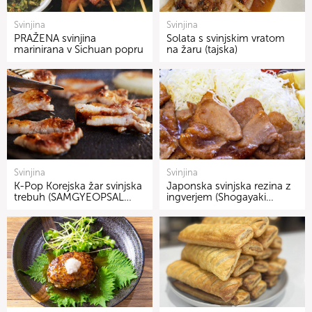
Svinjina
Svinjina
PRAŽENA svinjina
Solata s svinjskim vratom
marinirana v Sichuan popru
na žaru (tajska)
Svinjina
Svinjina
K-Pop Korejska žar svinjska
Japonska svinjska rezina z
trebuh (SAMGYEOPSAL…
ingverjem (Shogayaki…