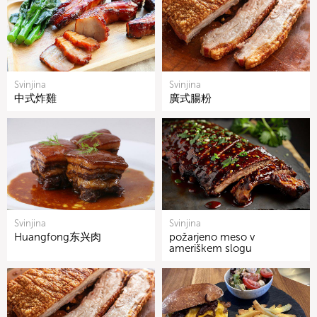
Svinjina
Svinjina
中式炸雞
廣式腸粉
Svinjina
Svinjina
Huangfong东兴肉
požarjeno meso v
ameriškem slogu