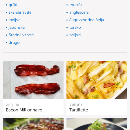
grški
mehiški
skandinavski
angleščina
indijski
Jugovzhodna Azija
japonska
turško
Srednji vzhod
poljski
drugo
Svinjina
Svinjina
Bacon Millionnaire
Tartiflette