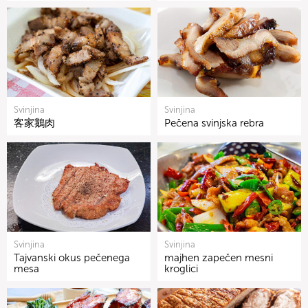
Svinjina
Svinjina
客家鵝肉
Pečena svinjska rebra
Svinjina
Svinjina
Tajvanski okus pečenega
majhen zapečen mesni
mesa
kroglici