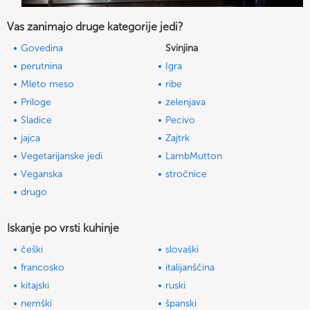
Vas zanimajo druge kategorije jedi?
Govedina
Svinjina
perutnina
Igra
Mleto meso
ribe
Priloge
zelenjava
Sladice
Pecivo
jajca
Zajtrk
Vegetarijanske jedi
LambMutton
Veganska
stročnice
drugo
Iskanje po vrsti kuhinje
češki
slovaški
francosko
italijanščina
kitajski
ruski
nemški
španski