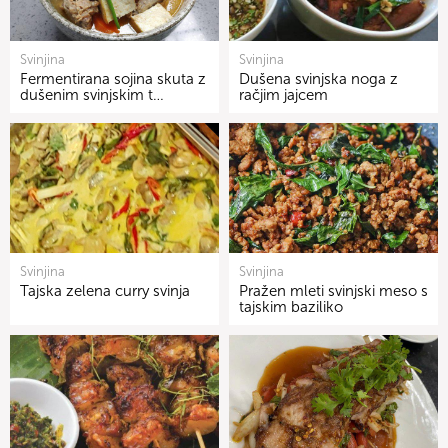
Svinjina
Svinjina
Fermentirana sojina skuta z
Dušena svinjska noga z
dušenim svinjskim t…
račjim jajcem
Svinjina
Svinjina
Tajska zelena curry svinja
Pražen mleti svinjski meso s
tajskim baziliko