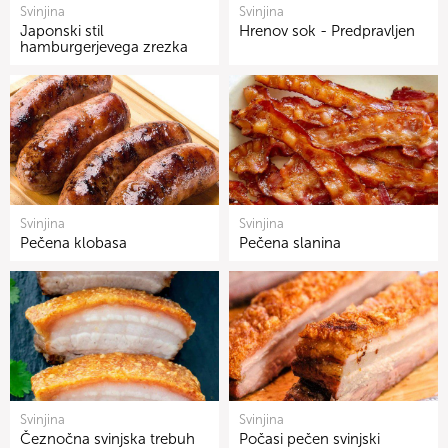
Svinjina
Svinjina
Japonski stil
Hrenov sok - Predpravljen
hamburgerjevega zrezka
Svinjina
Svinjina
Pečena klobasa
Pečena slanina
Svinjina
Svinjina
Čeznočna svinjska trebuh
Počasi pečen svinjski