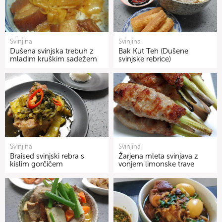
Svinjina
Svinjina
Dušena svinjska trebuh z
Bak Kut Teh (Dušene
mladim kruškim sadežem
svinjske rebrice)
Svinjina
Svinjina
Braised svinjski rebra s
Žarjena mleta svinjava z
kislim gorčičem
vonjem limonske trave