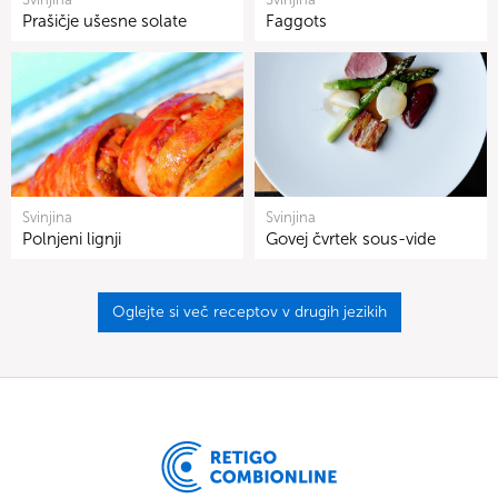
Prašičje ušesne solate
Faggots
Svinjina
Svinjina
Polnjeni lignji
Govej čvrtek sous-vide
Oglejte si več receptov v drugih jezikih