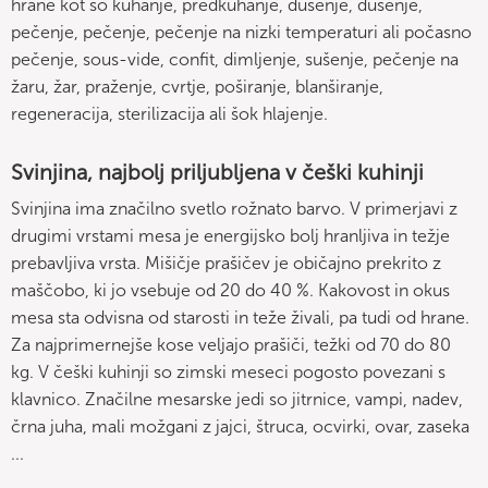
hrane kot so kuhanje, predkuhanje, dušenje, dušenje,
pečenje, pečenje, pečenje na nizki temperaturi ali počasno
pečenje, sous-vide, confit, dimljenje, sušenje, pečenje na
žaru, žar, praženje, cvrtje, poširanje, blanširanje,
regeneracija, sterilizacija ali šok hlajenje.
Svinjina, najbolj priljubljena v češki kuhinji
Svinjina ima značilno svetlo rožnato barvo. V primerjavi z
drugimi vrstami mesa je energijsko bolj hranljiva in težje
prebavljiva vrsta. Mišičje prašičev je običajno prekrito z
maščobo, ki jo vsebuje od 20 do 40 %. Kakovost in okus
mesa sta odvisna od starosti in teže živali, pa tudi od hrane.
Za najprimernejše kose veljajo prašiči, težki od 70 do 80
kg. V češki kuhinji so zimski meseci pogosto povezani s
klavnico. Značilne mesarske jedi so jitrnice, vampi, nadev,
črna juha, mali možgani z jajci, štruca, ocvirki, ovar, zaseka
...