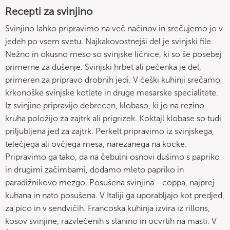
Recepti za svinjino
Svinjino lahko pripravimo na več načinov in srečujemo jo v
jedeh po vsem svetu. Najkakovostnejši del je svinjski file.
Nežno in okusno meso so svinjske ličnice, ki so še posebej
primerne za dušenje. Svinjski hrbet ali pečenka je del,
primeren za pripravo drobnih jedi. V češki kuhinji srečamo
krkonoške svinjske kotlete in druge mesarske specialitete.
Iz svinjine pripravijo debrecen, klobaso, ki jo na rezino
kruha položijo za zajtrk ali prigrizek. Koktajl klobase so tudi
priljubljena jed za zajtrk. Perkelt pripravimo iz svinjskega,
telečjega ali ovčjega mesa, narezanega na kocke.
Pripravimo ga tako, da na čebulni osnovi dušimo s papriko
in drugimi začimbami, dodamo mleto papriko in
paradižnikovo mezgo. Posušena svinjina - coppa, najprej
kuhana in nato posušena. V Italiji ga uporabljajo kot predjed,
za pico in v sendvičih. Francoska kuhinja izvira iz rillons,
kosov svinjine, razvlečenih s slanino in ocvrtih na masti. V