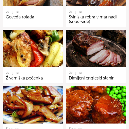
Svinjina
Svinjina
Goveđa rolada
Svinjska rebra v marinadi
(sous-vide)
Svinjina
Svinjina
Živarniška pečenka
Dimljeni engleski slanin
Svinjina
Svinjina