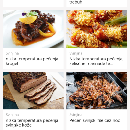
trebuh
Svinjina
Svinjina
nizka temperatura pečenja
Nizka temperatura pečenja,
krogel
zeliščne marinade te…
Svinjina
Svinjina
nizka temperatura pečenja
Pečen svinjski file čez noč
svinjske kože