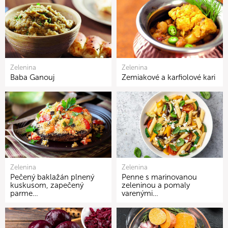
Zelenina
Zelenina
Baba Ganouj
Zemiakové a karfiolové kari
Zelenina
Zelenina
Pečený baklažán plnený
Penne s marinovanou
kuskusom, zapečený
zeleninou a pomaly
parme…
varenými…