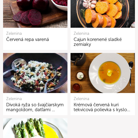
Zelenina
Zelenina
Červená repa varená
Cajun korenené sladké
zemiaky
Zelenina
Zelenina
Divoká ryža so švajčiarskym
Krémová červená kuri
mangoldom, datľami …
tekvicová polievka s kyslo…