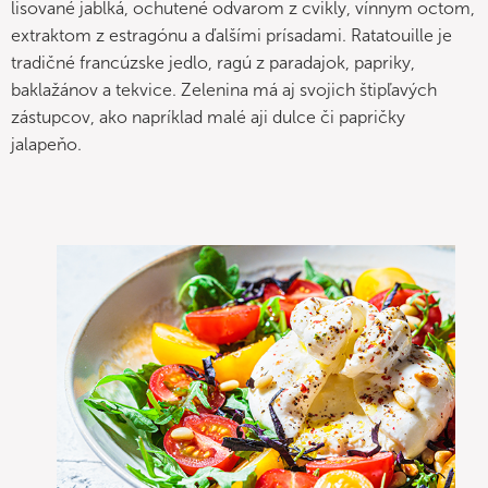
lisované jablká, ochutené odvarom z cvikly, vínnym octom,
extraktom z estragónu a ďalšími prísadami. Ratatouille je
tradičné francúzske jedlo, ragú z paradajok, papriky,
baklažánov a tekvice. Zelenina má aj svojich štipľavých
zástupcov, ako napríklad malé aji dulce či papričky
jalapeňo.