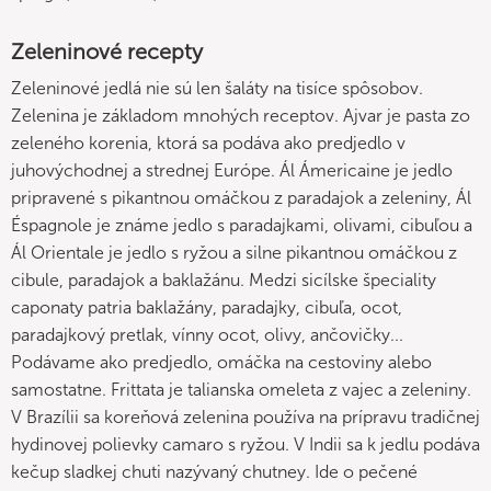
Zeleninové recepty
Zeleninové jedlá nie sú len šaláty na tisíce spôsobov.
Zelenina je základom mnohých receptov. Ajvar je pasta zo
zeleného korenia, ktorá sa podáva ako predjedlo v
juhovýchodnej a strednej Európe. Ál Ámericaine je jedlo
pripravené s pikantnou omáčkou z paradajok a zeleniny, Ál
Éspagnole je známe jedlo s paradajkami, olivami, cibuľou a
Ál Orientale je jedlo s ryžou a silne pikantnou omáčkou z
cibule, paradajok a baklažánu. Medzi sicílske špeciality
caponaty patria baklažány, paradajky, cibuľa, ocot,
paradajkový pretlak, vínny ocot, olivy, ančovičky...
Podávame ako predjedlo, omáčka na cestoviny alebo
samostatne. Frittata je talianska omeleta z vajec a zeleniny.
V Brazílii sa koreňová zelenina používa na prípravu tradičnej
hydinovej polievky camaro s ryžou. V Indii sa k jedlu podáva
kečup sladkej chuti nazývaný chutney. Ide o pečené