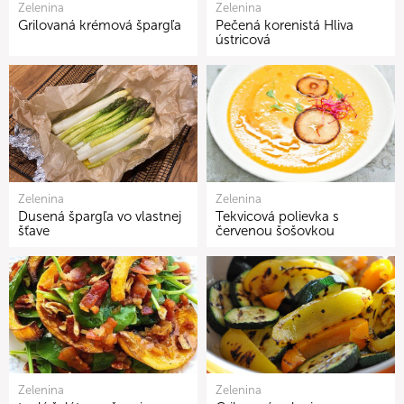
Zelenina
Zelenina
Grilovaná krémová špargľa
Pečená korenistá Hliva
ústricová
Zelenina
Zelenina
Dusená špargľa vo vlastnej
Tekvicová polievka s
šťave
červenou šošovkou
Zelenina
Zelenina