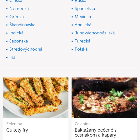
Čínska
Ruská
Nemecká
Španielska
Grécka
Mexická
Škandinávska
Anglická
Indická
Juhovýchodoázijská
Japonská
Turecká
Stredovýchodná
Poľská
Iná
Zelenina
Zelenina
Cukety fry
Baklažány pečené s
cesnakom a kapary