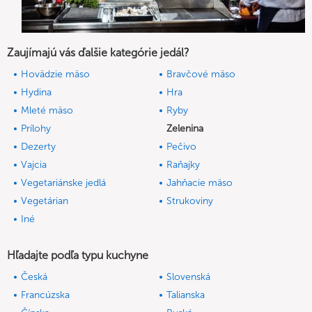
Zaujímajú vás ďalšie kategórie jedál?
Hovädzie mäso
Bravčové mäso
Hydina
Hra
Mleté mäso
Ryby
Prílohy
Zelenina
Dezerty
Pečivo
Vajcia
Raňajky
Vegetariánske jedlá
Jahňacie mäso
Vegetárian
Strukoviny
Iné
Hľadajte podľa typu kuchyne
Česká
Slovenská
Francúzska
Talianska