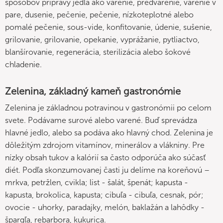
spôsobov prípravy jedla ako varenie, predvarenie, varenie v
pare, dusenie, pečenie, pečenie, nízkoteplotné alebo
pomalé pečenie, sous-vide, konfitovanie, údenie, sušenie,
grilovanie, grilovanie, opekanie, vyprážanie, pytliactvo,
blanšírovanie, regenerácia, sterilizácia alebo šokové
chladenie.
Zelenina, základný kameň gastronómie
Zelenina je základnou potravinou v gastronómii po celom
svete. Podávame surové alebo varené. Buď sprevádza
hlavné jedlo, alebo sa podáva ako hlavný chod. Zelenina je
dôležitým zdrojom vitamínov, minerálov a vlákniny. Pre
nízky obsah tukov a kalórií sa často odporúča ako súčasť
diét. Podľa skonzumovanej časti ju delíme na koreňovú –
mrkva, petržlen, cvikla; list - šalát, špenát; kapusta -
kapusta, brokolica, kapusta; cibuľa - cibuľa, cesnak, pór;
ovocie - uhorky, paradajky, melón, baklažán a lahôdky -
špargľa, rebarbora, kukurica.