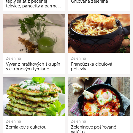
teplý šalát z pečenej
Grilovaná zelenina
tekvice, pancetty a parme…
Zelenina
Zelenina
Vývar z hráškových škrupín
Francúzska cibuľová
s citrónovým tymiano…
polievka
Zelenina
Zelenina
Zemiakov s cuketou
Zeleninové pošírované
vajíčko