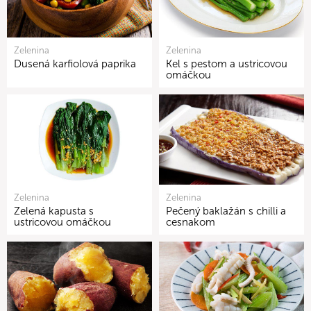
Zelenina
Zelenina
Dusená karfiolová paprika
Kel s pestom a ustricovou
omáčkou
Zelenina
Zelenina
Zelená kapusta s
Pečený baklažán s chilli a
ustricovou omáčkou
cesnakom