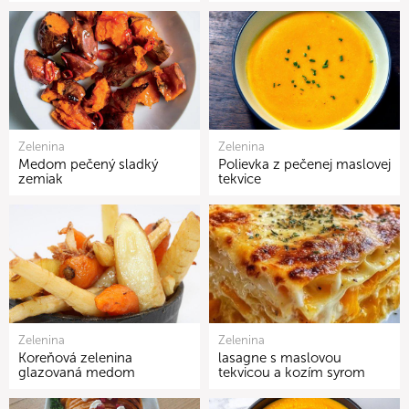
Zelenina
Zelenina
Medom pečený sladký
Polievka z pečenej maslovej
zemiak
tekvice
Zelenina
Zelenina
Koreňová zelenina
lasagne s maslovou
glazovaná medom
tekvicou a kozím syrom