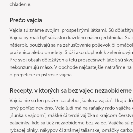
chladenie.
Prečo vajcia
Vajcia sú známe svojimi prospešnými látkami. Sú dôležitý
Vajcia by mali byť súčasťou každého nášho jedálnička. Sú d
nátierok, používajú sa na zahusťovanie polievok či omáčok
praženica alebo omelety. Slúži ako doplnok k zeleninový
Pre svoj obsah dôležitých a telu prospešných látok sú skv
nekonzumujú mäso. V obchode najčastejšie natrafíme na s
o prepeličie či pštrosie vajcia.
Recepty, v ktorých sa bez vajec nezaobídeme
Vajcia nie sú len praženica alebo „šunka a vajcia“. Hrajú 
prvý pohľad nevidno. Veľa ľudí má na raňajky rado vajíčka
„šunka s vajcom“, mäkké či tvrdé vajíčka s krajcom čerstv
palacinky, kde sa tiež nezaobídeme bez vajec. Vajíčka sú 
rybacej plnky, nákypov či známej talianskej omáčky carbo