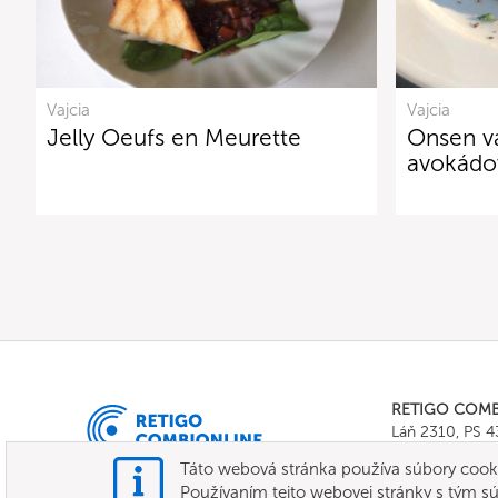
Vajcia
Vajcia
Jelly Oeufs en Meurette
Onsen va
avokádo
RETIGO COM
Láň 2310, PS 
Tel.:
+420 571 
Táto webová stránka používa súbory cooki
E-mail:
info@c
Používaním tejto webovej stránky s tým sú