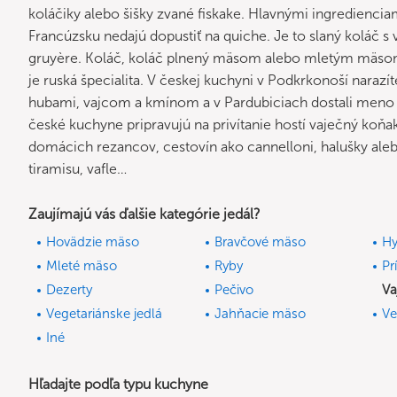
koláčiky alebo šišky zvané fiskake. Hlavnými ingrediencia
Francúzsku nedajú dopustiť na quiche. Je to slaný koláč s
gruyère. Koláč, koláč plnený mäsom alebo mletým mäsom, v
je ruská špecialita. V českej kuchyni v Podkrkonoší narazí
hubami, vajcom a kmínom a v Pardubiciach dostali meno
české kuchyne pripravujú na privítanie hostí vaječný koňa
domácich rezancov, cestovín ako cannelloni, halušky aleb
tiramisu, vafle…
Zaujímajú vás ďalšie kategórie jedál?
Hovädzie mäso
Bravčové mäso
Hy
Mleté mäso
Ryby
Pr
Dezerty
Pečivo
Va
Vegetariánske jedlá
Jahňacie mäso
Ve
Iné
Hľadajte podľa typu kuchyne