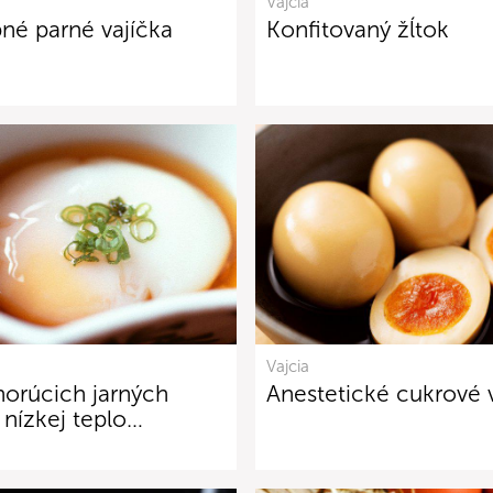
Vajcia
bné parné vajíčka
Konfitovaný žĺtok
Vajcia
horúcich jarných
Anestetické cukrové 
i nízkej teplo…