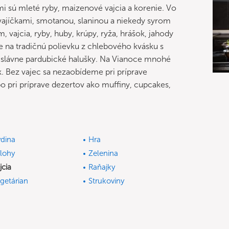
mi sú mleté ryby, maizenové vajcia a korenie. Vo
 vajíčkami, smotanou, slaninou a niekedy syrom
ajcia, ryby, huby, krúpy, ryža, hrášok, jahody
te na tradičnú polievku z chlebového kvásku s
 slávne pardubické halušky. Na Vianoce mnohé
k. Bez vajec sa nezaobídeme pri príprave
o pri príprave dezertov ako muffiny, cupcakes,
dina
Hra
ílohy
Zelenina
jcia
Raňajky
getárian
Strukoviny