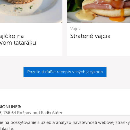
Vajcia
jíčko na
Stratené vajcia
vom tataráku
Pozrite si ďalšie recepty v iných jazykoch
BIONLINE®
43, 756 64 Rožnov pod Radhoštěm
665 511
, Fax: +420 571 665 554
e na poskytovanie služieb a analýzu návštevnosti webovej stránky
ombionline.com
hlasíte.