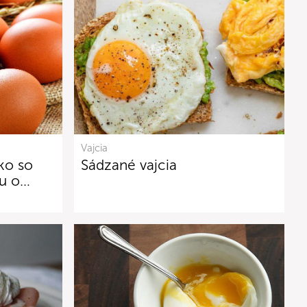
Vajcia
ko so
Sádzané vajcia
u o…