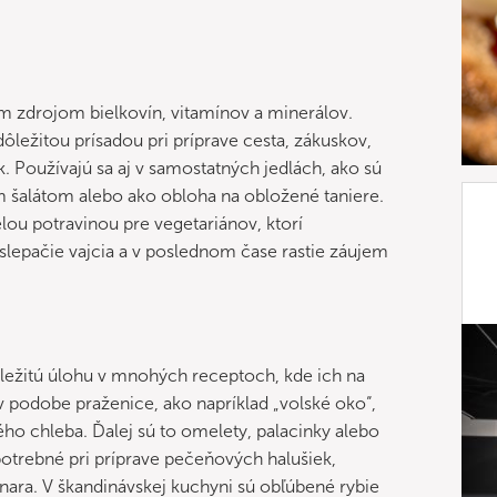
m zdrojom bielkovín, vitamínov a minerálov.
ôležitou prísadou pri príprave cesta, zákuskov,
. Používajú sa aj v samostatných jedlách, ako sú
m šalátom alebo ako obloha na obložené taniere.
elou potravinou pre vegetariánov, ktorí
lepačie vajcia a v poslednom čase rastie záujem
dôležitú úlohu v mnohých receptoch, kde ich na
 v podobe praženice, ako napríklad „volské oko“,
ého chleba. Ďalej sú to omelety, palacinky alebo
potrebné pri príprave pečeňových halušiek,
nara. V škandinávskej kuchyni sú obľúbené rybie