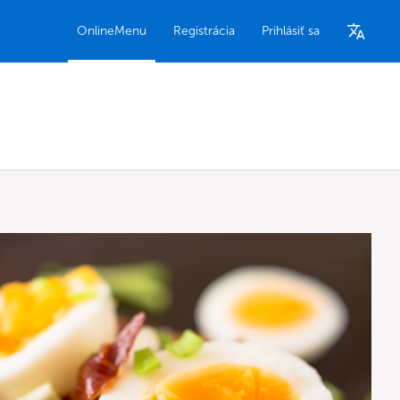
OnlineMenu
Registrácia
Prihlásiť sa