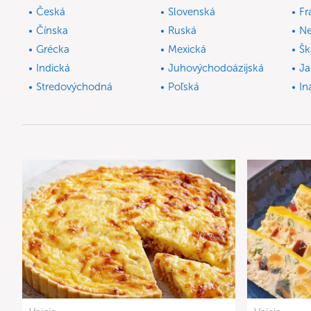
Česká
Slovenská
Fr
Čínska
Ruská
N
Grécka
Mexická
Šk
Indická
Juhovýchodoázijská
Ja
Stredovýchodná
Poľská
In