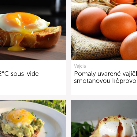
Vajcia
2°C sous-vide
Pomaly uvarené vajíč
smotanovou kôprovo