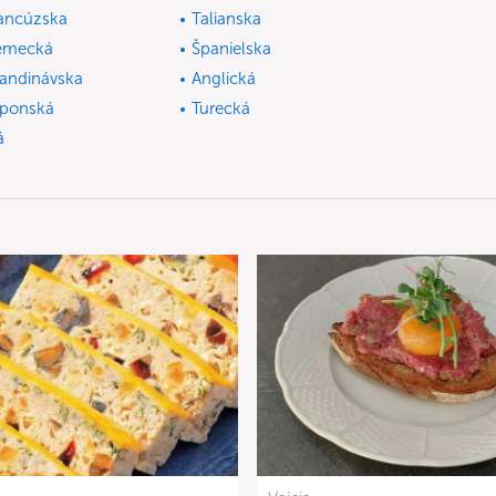
ancúzska
Talianska
emecká
Španielska
andinávska
Anglická
ponská
Turecká
á