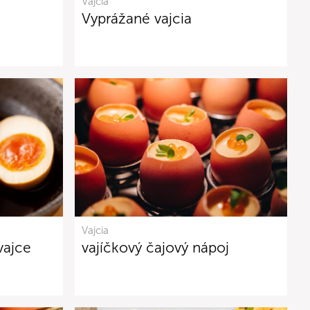
Vajcia
Vyprážané vajcia
Vajcia
vajce
vajíčkový čajový nápoj