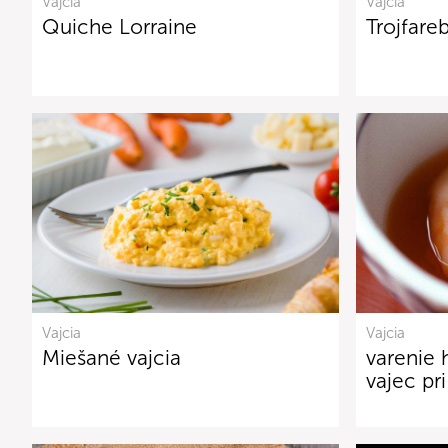
Vajcia
Vajcia
Quiche Lorraine
Trojfare
Vajcia
Vajcia
Miešané vajcia
varenie 
vajec pr