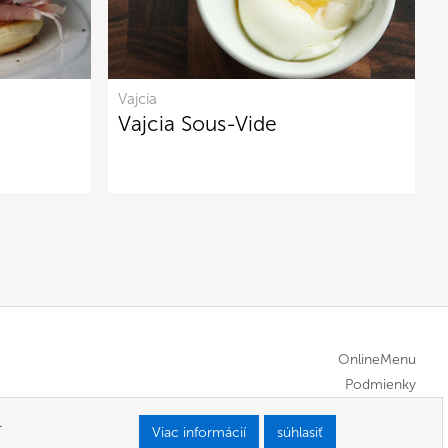
Vajcia
Vajcia Sous-Vide
OnlineMenu
Podmienky
.
Viac informácií
súhlasiť