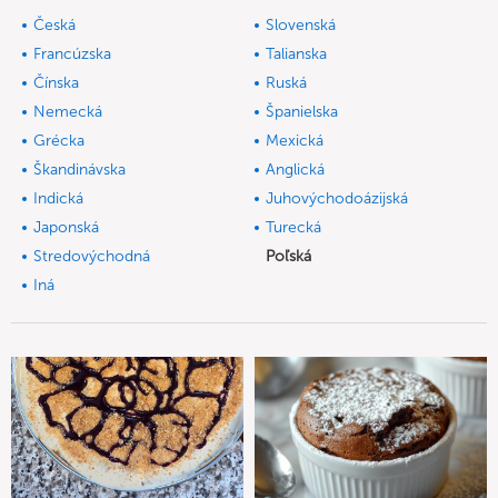
Česká
Slovenská
Francúzska
Talianska
Čínska
Ruská
Nemecká
Španielska
Grécka
Mexická
Škandinávska
Anglická
Indická
Juhovýchodoázijská
Japonská
Turecká
Stredovýchodná
Poľská
Iná