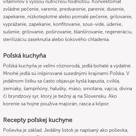
vitamínov s vyššou nutričnou hodnotou. Konvektomat
zvládne pečenie, varenie, predvarenie, parenie, dusenie,
zapekanie, nízkoteplotné alebo pomalé pečenie, grilovanie,
vyprážanie, zapekanie, konfitovanie, sous-vide, údenie,
sušenie, grilovanie, pošírovanie, blanšírovanie, regeneráciu,
sterilizáciu zaseknutia alebo šokového chladenia.
Poľská kuchyňa
Poľská kuchyňa je veľmi rôznorodá, jedlá bohaté a výdatné.
Mnohé jedlá sú inšpirované susednými krajinami Poľska. V
jedálnom lístku sa často objavuje kyslá kapusta, cvikla,
zemiaky, šampiňóny, halušky, mäso, smotana, vajcia, divina
či bryndzový syr, ktorý je bežný aj na Slovensku. Ako
korenie sa hojne používa majorán, rasca a kôpor.
Recepty poľskej kuchyne
Polievka je základ. Jedálny lístok je napísaný ako polievka,