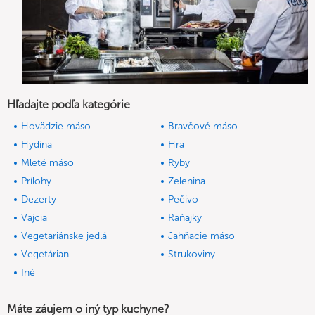
Hľadajte podľa kategórie
Hovädzie mäso
Bravčové mäso
Hydina
Hra
Mleté mäso
Ryby
Prílohy
Zelenina
Dezerty
Pečivo
Vajcia
Raňajky
Vegetariánske jedlá
Jahňacie mäso
Vegetárian
Strukoviny
Iné
Máte záujem o iný typ kuchyne?