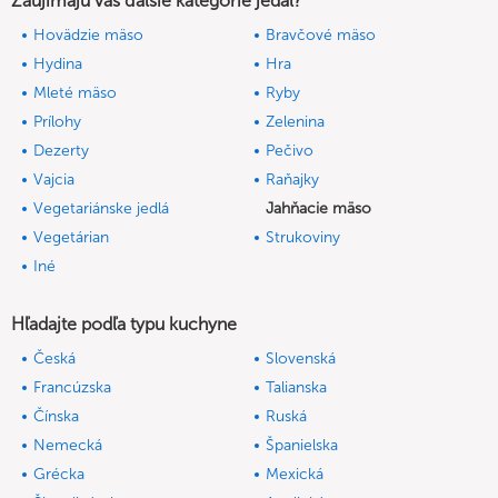
Zaujímajú vás ďalšie kategórie jedál?
Hovädzie mäso
Bravčové mäso
Hydina
Hra
Mleté mäso
Ryby
Prílohy
Zelenina
Dezerty
Pečivo
Vajcia
Raňajky
Vegetariánske jedlá
Jahňacie mäso
Vegetárian
Strukoviny
Iné
Hľadajte podľa typu kuchyne
Česká
Slovenská
Francúzska
Talianska
Čínska
Ruská
Nemecká
Španielska
Grécka
Mexická