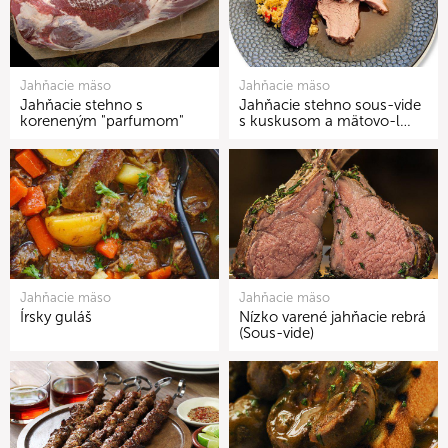
Jahňacie mäso
Jahňacie mäso
Jahňacie stehno s
Jahňacie stehno sous-vide
koreneným "parfumom"
s kuskusom a mätovo-l…
Jahňacie mäso
Jahňacie mäso
Írsky guláš
Nízko varené jahňacie rebrá
(Sous-vide)