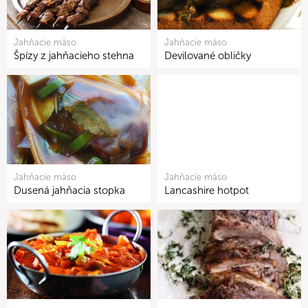
Jahňacie mäso
Jahňacie mäso
Špízy z jahňacieho stehna
Devilované obličky
Jahňacie mäso
Jahňacie mäso
Dusená jahňacia stopka
Lancashire hotpot