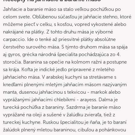
Jahňacie a baranie mäso sa stalo veľkou pochúťkou po
celom svete. Obľúbenou súčasťou je jahňacie stehno, ktoré
môžeme piecť v celku, s kosťou, vopred vykostené alebo
nakrájané na plátky. Z tohto druhu mäsa je výborné
carpaccio. Ide o tenké až priesvitné plátky absolútne
čerstvého surového mäsa. S týmto druhom mäsa sa spája
aj gyros, grécka národná špecialita pochádzajúca zo 4.
storočia. Baranina sa opečie na kolmom ražni a postupne
sa krája. Kofta je indické jedlo pripravené z mletého
jahňacieho mäsa. V arabskej kuchyni sa stretávame s
knedľami plnenými mletým jahňacím mäsom nazývaným
manta, dusenou jahňacinou s tekvicou - markok alebo
vyprážanými jahňacími chlebíkmi - arayess. Dalma je
turecká pochúťka z baraniny. Sazdrma je baranie mäso
vyprážané na oleji a sušené v žalúdku zvieraťa, tiež z
tureckej kuchyne. Ruskou špecialitou je ňaňa, je to baraní
žalúdok plnený mletou baraninou, cibuľou a pohánkovou