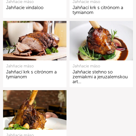
Jahňacie mäso
Jahňacie mäso
Jahňacie vindaloo
Jahňací krk s citrónom a
tymianom
Jahňacie mäso
Jahňacie mäso
Jahňací krk s citrónom a
Jahňacie stehno so
tymianom
zemiakmi a jeruzalemskou
art…
Jahňacie mäso