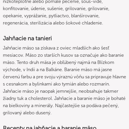
nízkoteplotné alebo pomalé pečenie, sous-vide,
konfitovanie, údenie, sušenie, grilovanie, grilovanie,
opekanie, vyprážanie, pytliactvo, blanšírovanie,
regenerácia, sterilizácia alebo šokové chladenie.
Jahňacie na tanieri
Jahňacie mäso sa získava z oviec mladších ako šesť
mesiacov. Mäso zo starších kusov sa označuje ako baranie
mäso. Tento druh mäsa je obľúbený najmä na Blízkom
východe, v Indii a na Balkáne. Baranie mäso má jasne
červenú farbu a pre svoju výraznú vôňu sa pripravuje hlavne
s cesnakom a bylinkami ako tymián alebo rozmarín.
Jahňacie mäso je naopak jemnejšie, neobsahuje takmer
žiadny tuk a cholesterol. Jahňacie a baranie mäso je bohaté
na bielkoviny a minerály. Najčastejšie sa podáva pečený,
grilovaný alebo dusený.
Recepty na jahňacie a baranie mäso