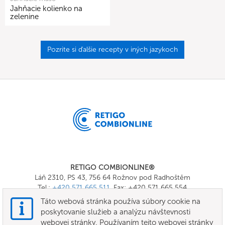
Jahňacie kolienko na
zelenine
Pozrite si ďalšie recepty v iných jazykoch
RETIGO COMBIONLINE®
Láň 2310, PS 43, 756 64 Rožnov pod Radhoštěm
Tel.:
+420 571 665 511
, Fax: +420 571 665 554
E-mail:
info@combionline.com
Táto webová stránka používa súbory cookie na
poskytovanie služieb a analýzu návštevnosti
webovej stránky. Používaním tejto webovej stránky