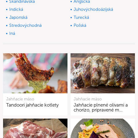
Škandinávska
Anglická
Indická
Juhovýchodoázijská
Japonská
Turecká
Stredovýchodná
Poľská
Iná
Jahňacie mäso
Jahňacie mäso
Tandoori jahňacie kotlety
Jahňacie plnené olivami a
chorizo, pripravené m…