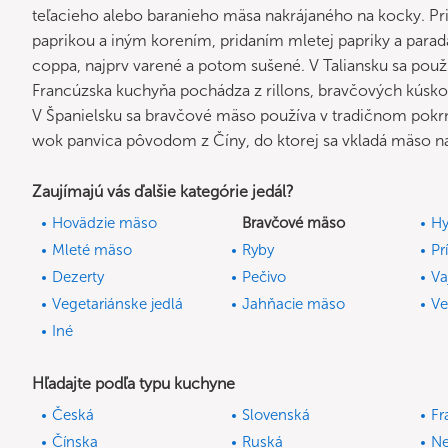
teľacieho alebo baranieho mäsa nakrájaného na kocky. Pr
paprikou a iným korením, pridaním mletej papriky a para
coppa, najprv varené a potom sušené. V Taliansku sa použí
Francúzska kuchyňa pochádza z rillons, bravčových kúsko
V Španielsku sa bravčové mäso používa v tradičnom pokrm
wok panvica pôvodom z Číny, do ktorej sa vkladá mäso na
Zaujímajú vás ďalšie kategórie jedál?
Hovädzie mäso
Bravčové mäso
Hy
Mleté mäso
Ryby
Pr
Dezerty
Pečivo
Va
Vegetariánske jedlá
Jahňacie mäso
Ve
Iné
Hľadajte podľa typu kuchyne
Česká
Slovenská
Fr
Čínska
Ruská
N