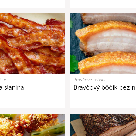
äso
Bravčové mäso
á slanina
Bravčový bôčik cez 