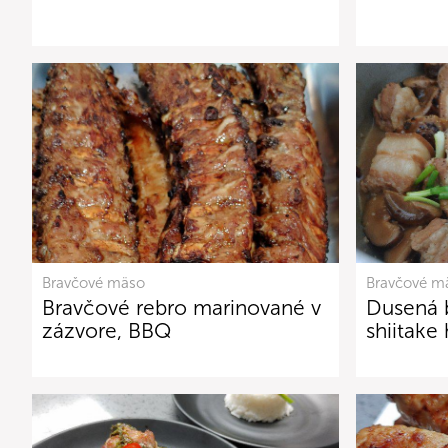
Bravčové mäso
Bravčové m
Bravčové rebro marinované v
Dusená 
zázvore, BBQ
shiitake