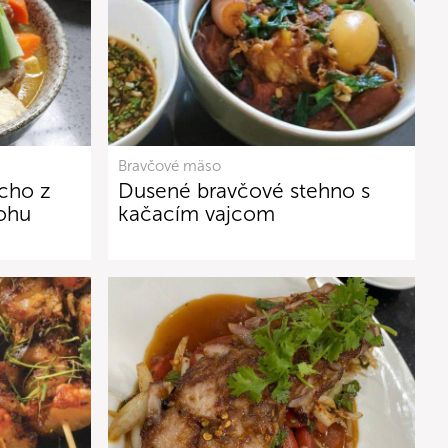
Bravčové mäso
cho z
Dusené bravčové stehno s
ohu
kačacím vajcom