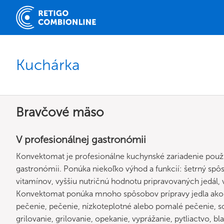
Kuchárka
Bravčové mäso
V profesionálnej gastronómii
Konvektomat je profesionálne kuchynské zariadenie použív
gastronómii. Ponúka niekoľko výhod a funkcií: šetrný spô
vitamínov, vyššiu nutričnú hodnotu pripravovaných jedál, v
Konvektomat ponúka mnoho spôsobov prípravy jedla ako va
pečenie, pečenie, nízkoteplotné alebo pomalé pečenie, so
grilovanie, grilovanie, opekanie, vyprážanie, pytliactvo, bl