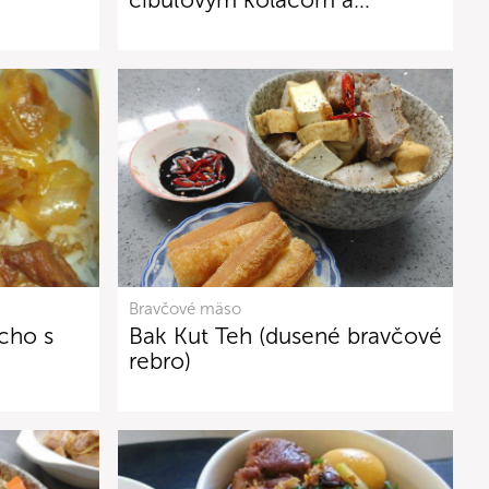
Bravčové mäso
cho s
Bak Kut Teh (dusené bravčové
rebro)