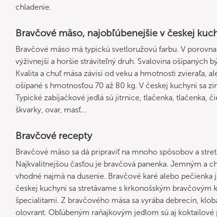
chladenie.
Bravčové mäso, najobľúbenejšie v českej kuc
Bravčové mäso má typickú svetloružovú farbu. V porovnan
výživnejší a horšie stráviteľný druh. Svalovina ošípaných
Kvalita a chuť mäsa závisí od veku a hmotnosti zvieraťa, a
ošípané s hmotnosťou 70 až 80 kg. V českej kuchyni sa zi
Typické zabíjačkové jedlá sú jitrnice, tlačenka, tlačenka, 
škvarky, ovar, masť...
Bravčové recepty
Bravčové mäso sa dá pripraviť na mnoho spôsobov a stret
Najkvalitnejšou časťou je bravčová panenka. Jemným a c
vhodné najmä na dusenie. Bravčové karé alebo pečienka j
českej kuchyni sa stretávame s krkonošským bravčovým 
špecialitami. Z bravčového mäsa sa vyrába debrecín, klob
olovrant. Obľúbeným raňajkovým jedlom sú aj koktailové p