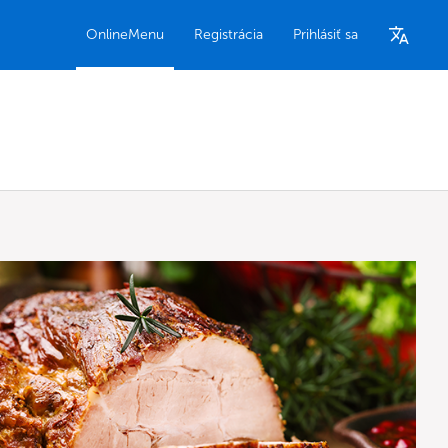
OnlineMenu
Registrácia
Prihlásiť sa