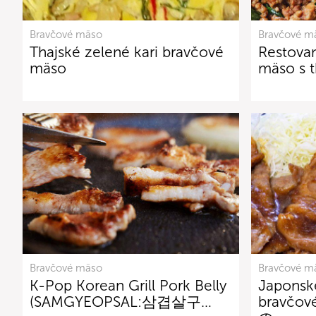
Bravčové mäso
Bravčové m
Thajské zelené kari bravčové
Restova
mäso
mäso s t
Bravčové mäso
Bravčové m
K-Pop Korean Grill Pork Belly
Japonsk
(SAMGYEOPSAL:삼겹살구…
bravčov