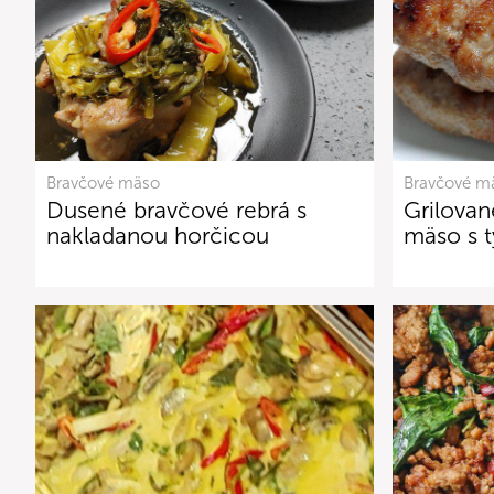
Bravčové mäso
Bravčové m
Dusené bravčové rebrá s
Grilovan
nakladanou horčicou
mäso s t