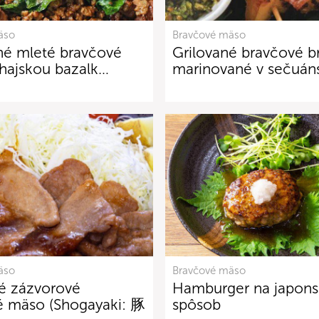
äso
Bravčové mäso
né mleté bravčové
Grilované bravčové 
hajskou bazalk…
marinované v sečuán
äso
Bravčové mäso
é zázvorové
Hamburger na japons
é mäso (Shogayaki: 豚
spôsob