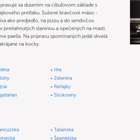
ipravuje sa dusením na cibuľovom základe s
dajkového pretlaku. Sušené bravčové mäso -
va ako predjedlo, na pizzu a do sendvičov.
v pretiahnutých slaninou a opečených na masti.
e paella. Na prípravu spomínaných jedál skvelá
krájané na kocky.
dina
Hra
ílohy
Zelenina
jcia
Raňajky
getárian
Strukoviny
ancúzska
Talianska
emecká
Španielska