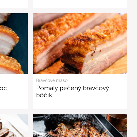
Bravčové mäso
noc
Pomaly pečený bravčový
bôčik