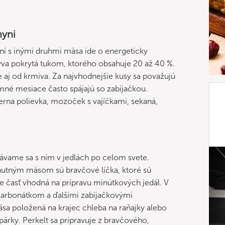
hyni
í s inými druhmi mäsa ide o energeticky
 býva pokrytá tukom, ktorého obsahuje 20 až 40 %.
le aj od krmiva. Za najvhodnejšie kusy sa považujú
mné mesiace často spájajú so zabíjačkou.
čierna polievka, mozoček s vajíčkami, sekaná,
ávame sa s ním v jedlách po celom svete.
hutným mäsom sú bravčové líčka, ktoré sú
e časť vhodná na prípravu minútkových jedál. V
karbonátkom a ďalšími zabíjačkovými
ása položená na krajec chleba na raňajky alebo
árky. Perkelt sa pripravuje z bravčového,