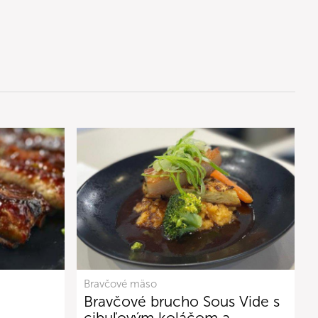
Bravčové mäso
Bravčové brucho Sous Vide s
cibuľovým koláčom a…