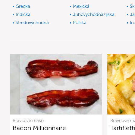
Grécka
Mexická
Šk
Indická
Juhovýchodoázijská
Ja
Stredovýchodná
Poľská
In
Bravčové mäso
Bravčové m
Bacon Millionnaire
Tartiflett