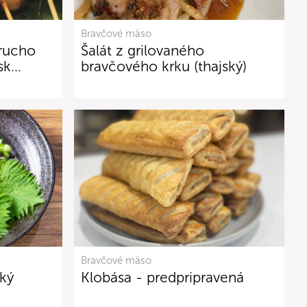
Bravčové mäso
brucho
Šalát z grilovaného
sk…
bravčového krku (thajský)
Bravčové mäso
ký
Klobása - predpripravená