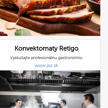
Konvektomaty Retigo
Vyskúšajte profesionálnu gastronómiu
www.jaz.sk