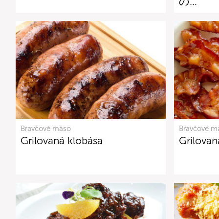
の…
Bravčové mäso
Bravčové m
Grilovaná klobása
Grilovan