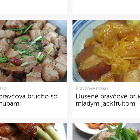
äso
Bravčové mäso
bravčová brucho so
Dusené bravčové bru
 hubami
mladým jackfruitom