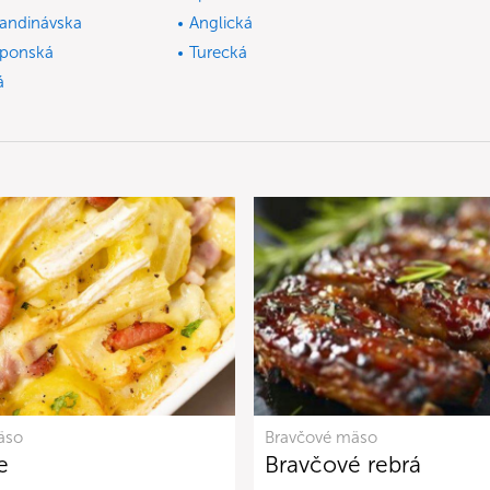
andinávska
Anglická
ponská
Turecká
á
äso
Bravčové mäso
e
Bravčové rebrá