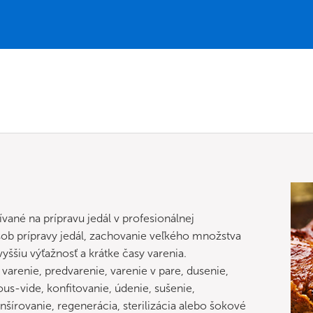
ané na prípravu jedál v profesionálnej
sob prípravy jedál, zachovanie veľkého množstva
yššiu výťažnosť a krátke časy varenia.
renie, predvarenie, varenie v pare, dusenie,
us-vide, konfitovanie, údenie, sušenie,
anšírovanie, regenerácia, sterilizácia alebo šokové