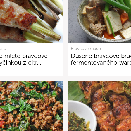
äso
Bravčové mäso
é mleté bravčové
Dusené bravčové bru
yčinkou z citr…
fermentovaného tvar