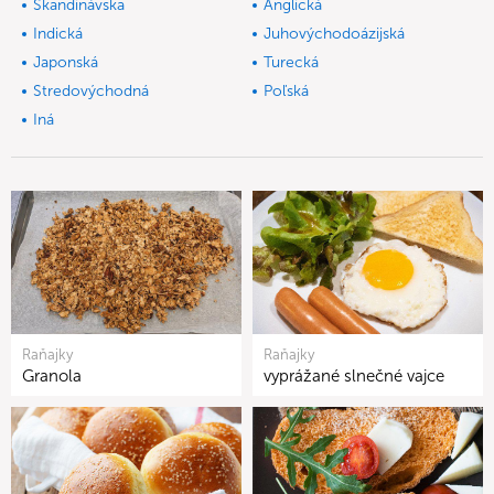
Škandinávska
Anglická
Indická
Juhovýchodoázijská
Japonská
Turecká
Stredovýchodná
Poľská
Iná
Raňajky
Raňajky
Granola
vyprážané slnečné vajce