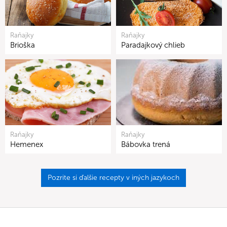
Raňajky
Raňajky
Brioška
Paradajkový chlieb
Raňajky
Raňajky
Hemenex
Bábovka trená
Pozrite si ďalšie recepty v iných jazykoch