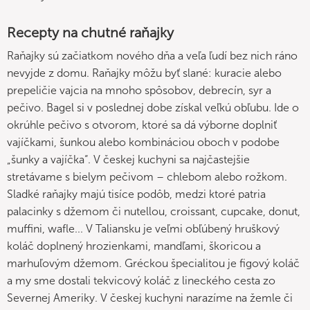
Recepty na chutné raňajky
Raňajky sú začiatkom nového dňa a veľa ľudí bez nich ráno
nevyjde z domu. Raňajky môžu byť slané: kuracie alebo
prepeličie vajcia na mnoho spôsobov, debrecín, syr a
pečivo. Bagel si v poslednej dobe získal veľkú obľubu. Ide o
okrúhle pečivo s otvorom, ktoré sa dá výborne doplniť
vajíčkami, šunkou alebo kombináciou oboch v podobe
„šunky a vajíčka“. V českej kuchyni sa najčastejšie
stretávame s bielym pečivom – chlebom alebo rožkom.
Sladké raňajky majú tisíce podôb, medzi ktoré patria
palacinky s džemom či nutellou, croissant, cupcake, donut,
muffini, wafle... V Taliansku je veľmi obľúbený hruškový
koláč doplnený hrozienkami, mandľami, škoricou a
marhuľovým džemom. Gréckou špecialitou je figový koláč
a my sme dostali tekvicový koláč z lineckého cesta zo
Severnej Ameriky. V českej kuchyni narazíme na žemle či