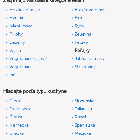
Zaujímajú vás ďalšie kategórie jedál?
Hovädzie mäso
Bravčové mäso
Hydina
Hra
Mleté mäso
Ryby
Prílohy
Zelenina
Dezerty
Pečivo
Vajcia
Raňajky
Vegetariánske jedlá
Jahňacie mäso
Vegetárian
Strukoviny
Iné
Hľadajte podľa typu kuchyne
Česká
Slovenská
Francúzska
Talianska
Čínska
Ruská
Nemecká
Španielska
Grécka
Mexická