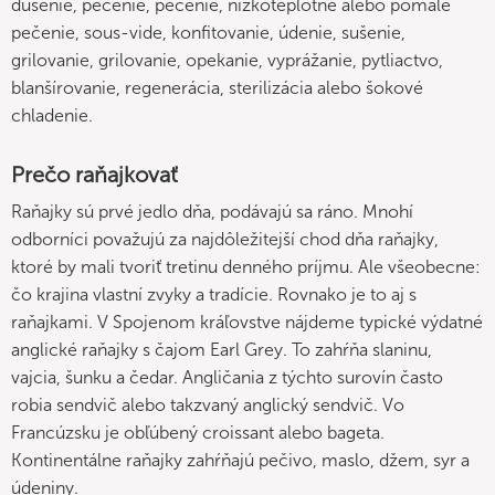
dusenie, pečenie, pečenie, nízkoteplotné alebo pomalé
pečenie, sous-vide, konfitovanie, údenie, sušenie,
grilovanie, grilovanie, opekanie, vyprážanie, pytliactvo,
blanšírovanie, regenerácia, sterilizácia alebo šokové
chladenie.
Prečo raňajkovať
Raňajky sú prvé jedlo dňa, podávajú sa ráno. Mnohí
odborníci považujú za najdôležitejší chod dňa raňajky,
ktoré by mali tvoriť tretinu denného príjmu. Ale všeobecne:
čo krajina vlastní zvyky a tradície. Rovnako je to aj s
raňajkami. V Spojenom kráľovstve nájdeme typické výdatné
anglické raňajky s čajom Earl Grey. To zahŕňa slaninu,
vajcia, šunku a čedar. Angličania z týchto surovín často
robia sendvič alebo takzvaný anglický sendvič. Vo
Francúzsku je obľúbený croissant alebo bageta.
Kontinentálne raňajky zahŕňajú pečivo, maslo, džem, syr a
údeniny.