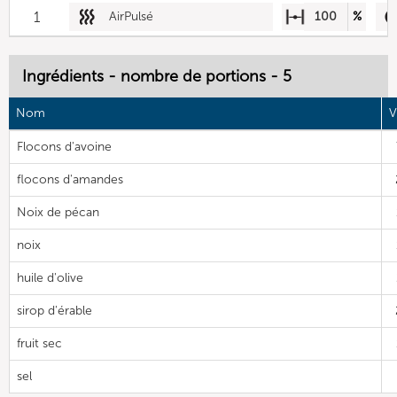
1
AirPulsé
100
%
Ingrédients - nombre de portions - 5
Nom
V
Flocons d'avoine
flocons d'amandes
Noix de pécan
noix
huile d'olive
sirop d'érable
fruit sec
sel