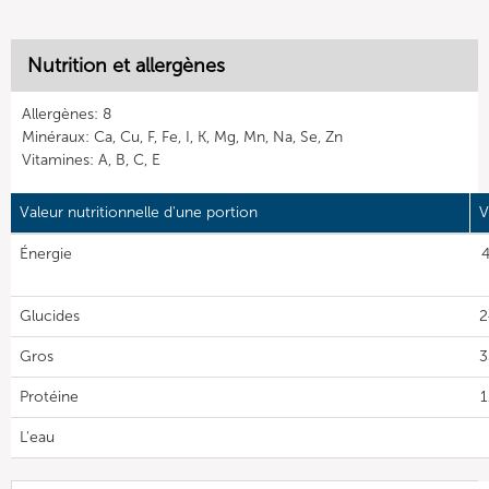
Nutrition et allergènes
Allergènes: 8
Minéraux: Ca, Cu, F, Fe, I, K, Mg, Mn, Na, Se, Zn
Vitamines: A, B, C, E
Valeur nutritionnelle d'une portion
V
Énergie
4
Glucides
2
Gros
3
Protéine
1
L'eau