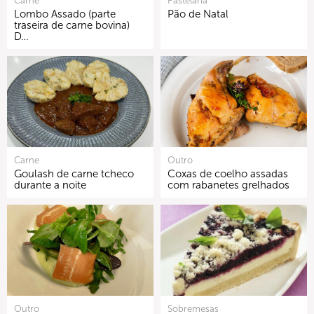
Carne
Pastelaria
Lombo Assado (parte
Pão de Natal
traseira de carne bovina)
D…
Carne
Outro
Goulash de carne tcheco
Coxas de coelho assadas
durante a noite
com rabanetes grelhados
Outro
Sobremesas