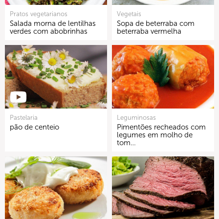
Pratos vegetarianos
Vegetais
Salada morna de lentilhas
Sopa de beterraba com
verdes com abobrinhas
beterraba vermelha
Pastelaria
Leguminosas
pão de centeio
Pimentões recheados com
legumes em molho de
tom…