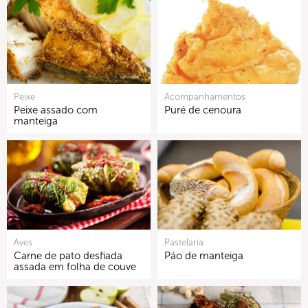
Peixe
Acompanhamentos
Peixe assado com
Puré de cenoura
manteiga
Aves
Pastelaria
Carne de pato desfiada
Páo de manteiga
assada em folha de couve