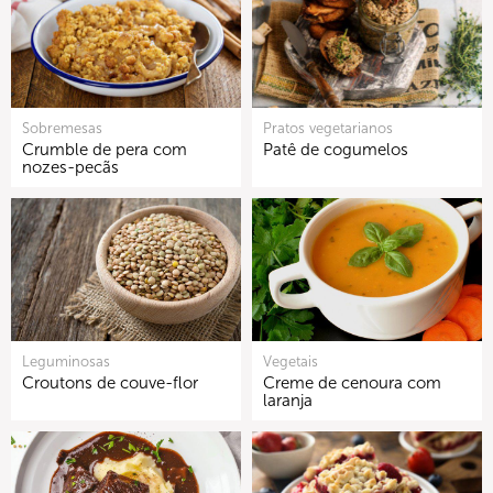
Sobremesas
Pratos vegetarianos
Crumble de pera com
Patê de cogumelos
nozes-pecãs
Leguminosas
Vegetais
Croutons de couve-flor
Creme de cenoura com
laranja