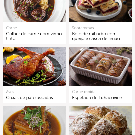
Carne
Sobremesas
Colher de carne com vinho
Bolo de ruibarbo com
tinto
queijo e casca de limão
Aves
Carne moida
Coxas de pato assadas
Espetada de Luhačovice