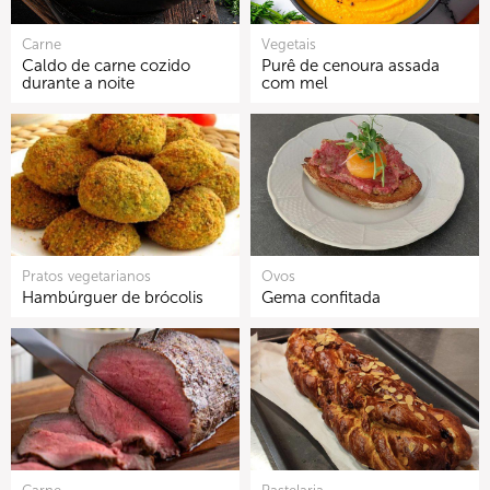
Carne
Vegetais
Caldo de carne cozido
Purê de cenoura assada
durante a noite
com mel
Pratos vegetarianos
Ovos
Hambúrguer de brócolis
Gema confitada