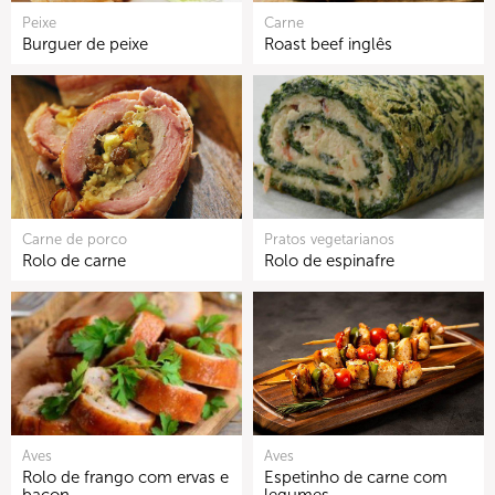
Peixe
Carne
Burguer de peixe
Roast beef inglês
Carne de porco
Pratos vegetarianos
Rolo de carne
Rolo de espinafre
Aves
Aves
Rolo de frango com ervas e
Espetinho de carne com