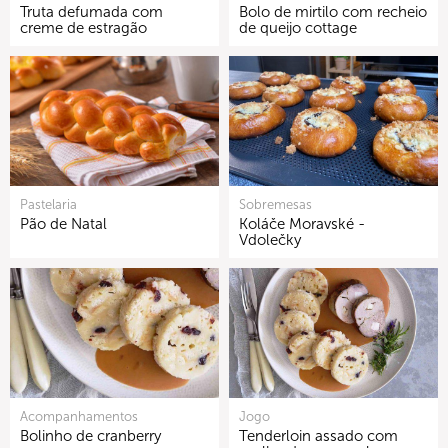
Truta defumada com
Bolo de mirtilo com recheio
creme de estragão
de queijo cottage
Pastelaria
Sobremesas
Pão de Natal
Koláče Moravské -
Vdolečky
Acompanhamentos
Jogo
Bolinho de cranberry
Tenderloin assado com