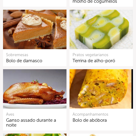
molho de cogumelos
Sobremesas
Pratos vegetarianos
Bolo de damasco
Terrina de alho-poró
Aves
Acompanhamentos
Ganso assado durante a
Bolo de abóbora
noite