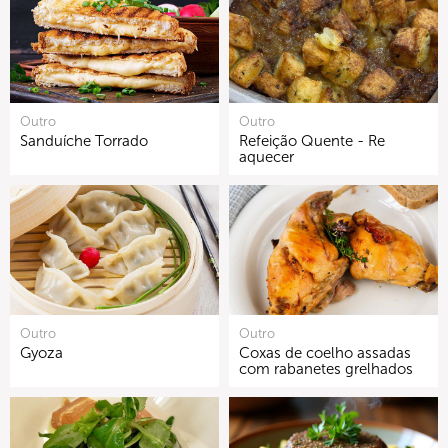
Outro
Outro
Sanduíche Torrado
Refeição Quente - Re
aquecer
Outro
Outro
Gyoza
Coxas de coelho assadas
com rabanetes grelhados