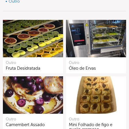
Outro
Outro
Outro
Fruta Desidratada
Óleo de Ervas
Outro
Outro
Camembert Assado
Mini Folhado de figo e