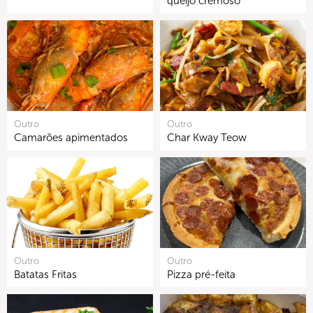
queijo cremoso
Outro
Outro
Camarões apimentados
Char Kway Teow
Outro
Outro
Batatas Fritas
Pizza pré-feita