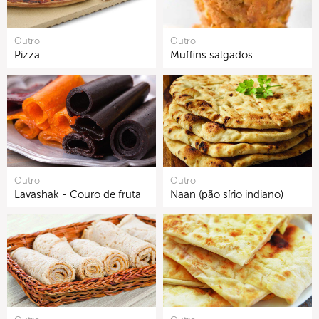
Outro
Outro
Pizza
Muffins salgados
Outro
Outro
Lavashak - Couro de fruta
Naan (pão sírio indiano)