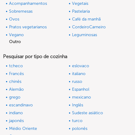
Acompanhamentos
Vegetais
Sobremesas
Pastelaria
Ovos
Café da manhã
Pratos vegetarianos
CordeiroCarneiro
Vegano
Leguminosas
Outro
Pesquisar por tipo de cozinha
tcheco
eslovaco
Francês
italiano
chinês
russo
Alemão
Espanhol
grego
mexicano
escandinavo
Inglês
indiano
Sudeste asiático
japonês
turco
Médio Oriente
polonês