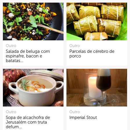
Outro
Outro
Salada de beluga com
Parcelas de cérebro de
espinafre, bacon e
porco
batatas…
Outro
Outro
Sopa de alcachofra de
Imperial Stout
Jerusalém com truta
defum…