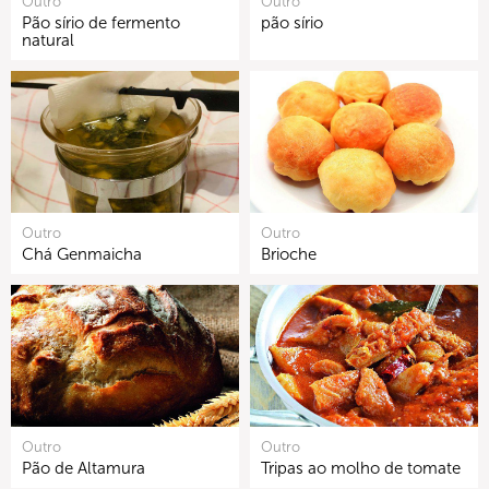
Outro
Outro
Pão sírio de fermento
pão sírio
natural
Outro
Outro
Chá Genmaicha
Brioche
Outro
Outro
Pão de Altamura
Tripas ao molho de tomate