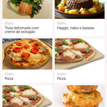
Outro
Outro
Truta defumada com
Haggis, nabo e batatas
creme de estragão
Outro
Outro
Pizza
Pizza