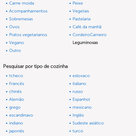
Carne moida
Peixe
Acompanhamentos
Vegetais
Sobremesas
Pastelaria
Ovos
Café da manhã
Pratos vegetarianos
CordeiroCarneiro
Vegano
Leguminosas
Outro
Pesquisar por tipo de cozinha
tcheco
eslovaco
Francês
italiano
chinês
russo
Alemão
Espanhol
grego
mexicano
escandinavo
Inglês
indiano
Sudeste asiático
japonês
turco