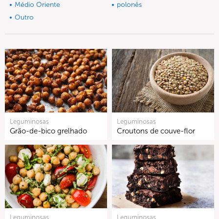
Médio Oriente
polonês
Outro
Leguminosas
Leguminosas
Grão-de-bico grelhado
Croutons de couve-flor
Leguminosas
Leguminosas