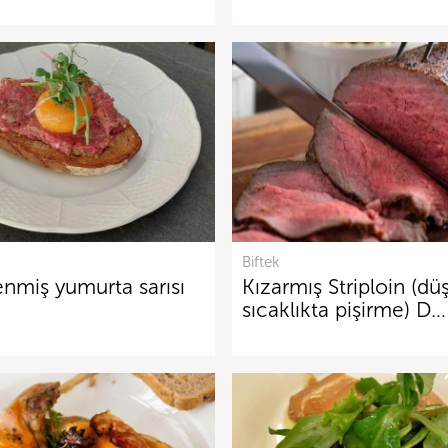
Biftek
enmiş yumurta sarısı
Kızarmış Striploin (dü
sıcaklıkta pişirme) D…