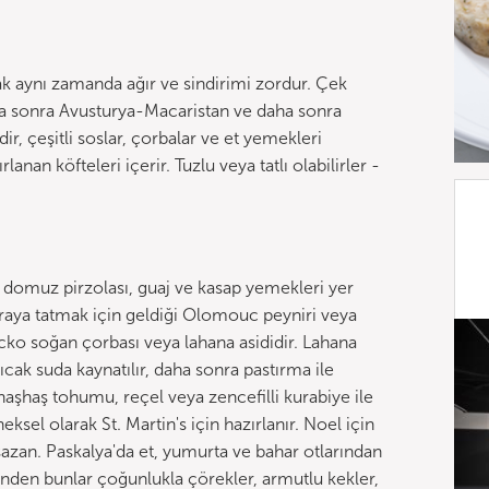
cak aynı zamanda ağır ve sindirimi zordur. Çek
aha sonra Avusturya-Macaristan ve daha sonra
r, çeşitli soslar, çorbalar ve et yemekleri
lanan köfteleri içerir. Tuzlu veya tatlı olabilirler -
 domuz pirzolası, guaj ve kasap yemekleri yer
 buraya tatmak için geldiği Olomouc peyniri veya
vácko soğan çorbası veya lahana asididir. Lahana
ıcak suda kaynatılır, daha sonra pastırma ile
n haşhaş tohumu, reçel veya zencefilli kurabiye ile
eksel olarak St. Martin's için hazırlanır. Noel için
azan. Paskalya'da et, yumurta ve bahar otlarından
inden bunlar çoğunlukla çörekler, armutlu kekler,