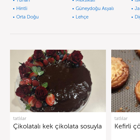
Yunan
Meksikalı
İs
Hintli
Güneydoğu Asyalı
Ja
Orta Doğu
Lehçe
Di
tatlılar
tatlılar
Çikolatalı kek çikolata sosuyla
Kefirli ç