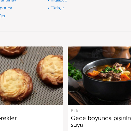
kandinav
İngilizce
ponca
Türkçe
ğer
Biftek
örekler
Gece boyunca pişirilmi
suyu