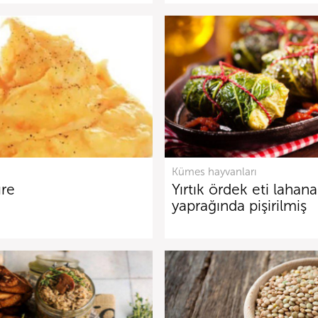
Kümes hayvanları
ıre
Yırtık ördek eti lahana
yaprağında pişirilmiş