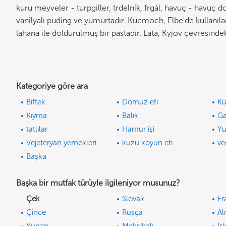
kuru meyveler - turpgiller, trdelník, frgál, havuç - havuç d
vanilyalı puding ve yumurtadır. Kucmoch, Elbe'de kullanıla
lahana ile doldurulmuş bir pastadır. Lata, Kyjov çevresinde
Kategoriye göre ara
Biftek
Domuz eti
Kü
Kıyma
Balık
Ga
tatlılar
Hamur işi
Yu
Vejeteryan yemekleri
kuzu koyun eti
ve
Başka
Başka bir mutfak türüyle ilgileniyor musunuz?
Çek
Slovak
Fr
Çince
Rusça
A