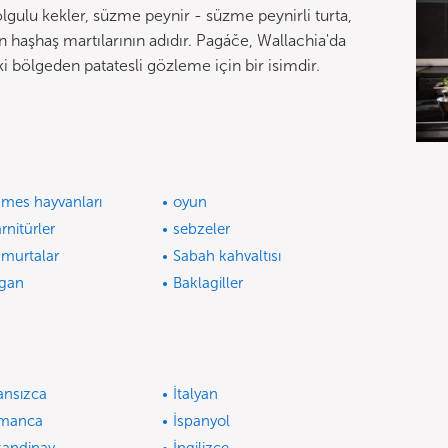
olgulu kekler, süzme peynir - süzme peynirli turta,
n haşhaş martılarının adıdır. Pagáče, Wallachia'da
ki bölgeden patatesli gözleme için bir isimdir.
mes hayvanları
oyun
rnitürler
sebzeler
murtalar
Sabah kahvaltısı
gan
Baklagiller
ansızca
İtalyan
lmanca
İspanyol