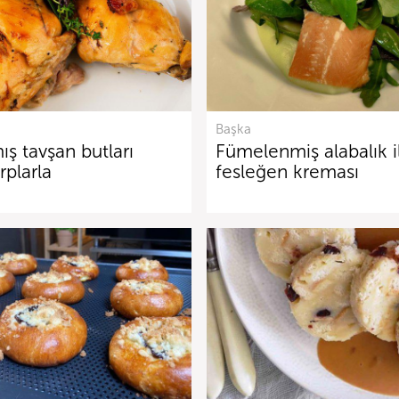
Başka
ış tavşan butları
Fümelenmiş alabalık i
rplarla
fesleğen kreması