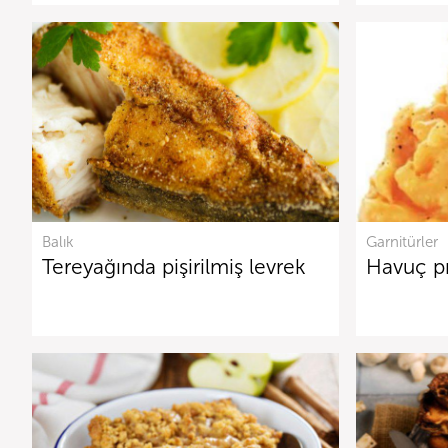
Balık
Garnitürler
Tereyağında pişirilmiş levrek
Havuç p