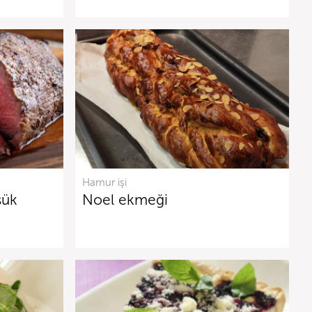
Hamur işi
şük
Noel ekmeği