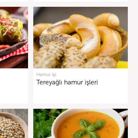
Hamur işi
Tereyağlı hamur işleri