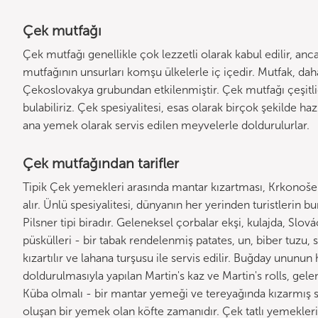
Çek mutfağı
Çek mutfağı genellikle çok lezzetli olarak kabul edilir, an
mutfağının unsurları komşu ülkelerle iç içedir. Mutfak, d
Çekoslovakya grubundan etkilenmiştir. Çek mutfağı çeşitlidi
bulabiliriz. Çek spesiyalitesi, esas olarak birçok şekilde hazır
ana yemek olarak servis edilen meyvelerle doldurulurlar.
Çek mutfağından tarifler
Tipik Çek yemekleri arasında mantar kızartması, Krkonoše
alır. Ünlü spesiyalitesi, dünyanın her yerinden turistlerin
Pilsner tipi biradır. Geleneksel çorbalar ekşi, kulajda, Slo
püskülleri - bir tabak rendelenmiş patates, un, biber tuzu, s
kızartılır ve lahana turşusu ile servis edilir. Buğday ununu
doldurulmasıyla yapılan Martin's kaz ve Martin's rolls, gelen
Küba olmalı - bir mantar yemeği ve tereyağında kızarmış s
oluşan bir yemek olan köfte zamanıdır. Çek tatlı yemekler