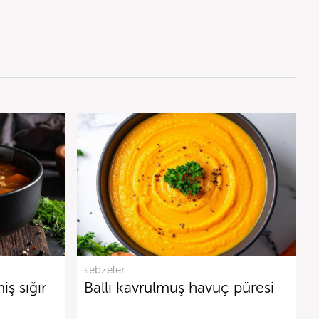
sebzeler
ş sığır
Ballı kavrulmuş havuç püresi