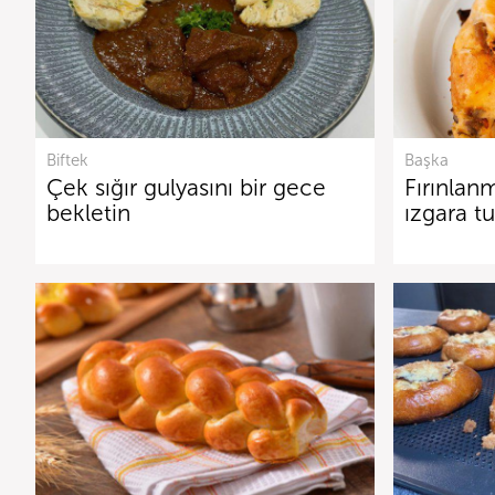
Biftek
Başka
Çek sığır gulyasını bir gece
Fırınlanm
bekletin
ızgara tu