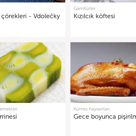
Garnitürler
çörekleri - Vdolečky
Kızılcık köftesi
yemekleri
Kümes hayvanları
rrinesi
Gece boyunca pişiril