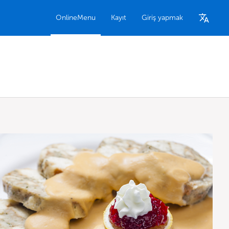
OnlineMenu
Kayıt
Giriş yapmak