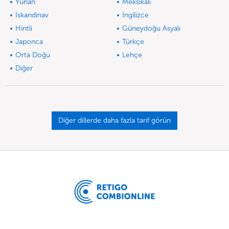
Yunan
Meksikalı
İskandinav
İngilizce
Hintli
Güneydoğu Asyalı
Japonca
Türkçe
Orta Doğu
Lehçe
Diğer
Diğer dillerde daha fazla tarif görün