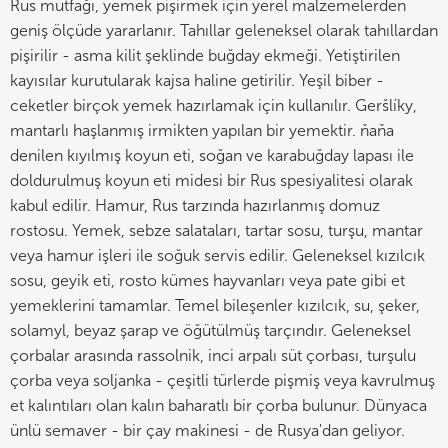
Rus mutfağı, yemek pişirmek için yerel malzemelerden
geniş ölçüde yararlanır. Tahıllar geleneksel olarak tahıllardan
pişirilir - asma kilit şeklinde buğday ekmeği. Yetiştirilen
kayısılar kurutularak kajsa haline getirilir. Yeşil biber -
ceketler birçok yemek hazırlamak için kullanılır. Geršlíky,
mantarlı haşlanmış irmikten yapılan bir yemektir. ňaňa
denilen kıyılmış koyun eti, soğan ve karabuğday lapası ile
doldurulmuş koyun eti midesi bir Rus spesiyalitesi olarak
kabul edilir. Hamur, Rus tarzında hazırlanmış domuz
rostosu. Yemek, sebze salataları, tartar sosu, turşu, mantar
veya hamur işleri ile soğuk servis edilir. Geleneksel kızılcık
sosu, geyik eti, rosto kümes hayvanları veya pate gibi et
yemeklerini tamamlar. Temel bileşenler kızılcık, su, şeker,
solamyl, beyaz şarap ve öğütülmüş tarçındır. Geleneksel
çorbalar arasında rassolnik, inci arpalı süt çorbası, turşulu
çorba veya soljanka - çeşitli türlerde pişmiş veya kavrulmuş
et kalıntıları olan kalın baharatlı bir çorba bulunur. Dünyaca
ünlü semaver - bir çay makinesi - de Rusya'dan geliyor.