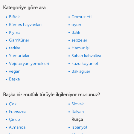
Kategoriye göre ara
Biftek
Domuz eti
Kümes hayvanları
oyun
Kıyma
Balık
Garnitürler
sebzeler
tatlılar
Hamur işi
Yumurtalar
Sabah kahvaltısı
Vejeteryan yemekleri
kuzu koyun eti
vegan
Baklagiller
Başka
Başka bir mutfak türüyle ilgileniyor musunuz?
Çek
Slovak
Fransızca
İtalyan
Çince
Rusça
Almanca
İspanyol