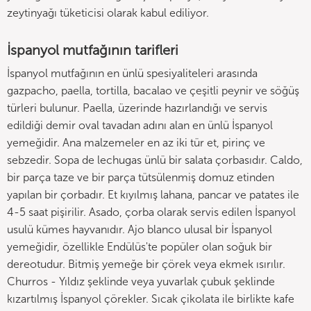
zeytinyağı tüketicisi olarak kabul ediliyor.
İspanyol mutfağının tarifleri
İspanyol mutfağının en ünlü spesiyaliteleri arasında
gazpacho, paella, tortilla, bacalao ve çeşitli peynir ve söğüş
türleri bulunur. Paella, üzerinde hazırlandığı ve servis
edildiği demir oval tavadan adını alan en ünlü İspanyol
yemeğidir. Ana malzemeler en az iki tür et, pirinç ve
sebzedir. Sopa de lechugas ünlü bir salata çorbasıdır. Caldo,
bir parça taze ve bir parça tütsülenmiş domuz etinden
yapılan bir çorbadır. Et kıyılmış lahana, pancar ve patates ile
4-5 saat pişirilir. Asado, çorba olarak servis edilen İspanyol
usulü kümes hayvanıdır. Ajo blanco ulusal bir İspanyol
yemeğidir, özellikle Endülüs'te popüler olan soğuk bir
dereotudur. Bitmiş yemeğe bir çörek veya ekmek ısırılır.
Churros - Yıldız şeklinde veya yuvarlak çubuk şeklinde
kızartılmış İspanyol çörekler. Sıcak çikolata ile birlikte kafe