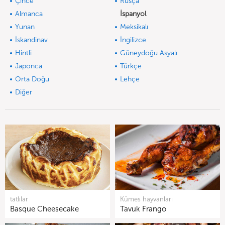
Çince
Rusça
Almanca
İspanyol
Yunan
Meksikalı
İskandinav
İngilizce
Hintli
Güneydoğu Asyalı
Japonca
Türkçe
Orta Doğu
Lehçe
Diğer
tatlılar
Kümes hayvanları
Basque Cheesecake
Tavuk Frango