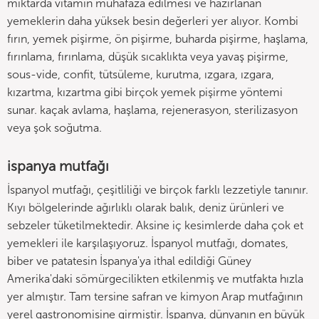
miktarda vitamin muhafaza edilmesi ve hazırlanan
yemeklerin daha yüksek besin değerleri yer alıyor. Kombi
fırın, yemek pişirme, ön pişirme, buharda pişirme, haşlama,
fırınlama, fırınlama, düşük sıcaklıkta veya yavaş pişirme,
sous-vide, confit, tütsüleme, kurutma, ızgara, ızgara,
kızartma, kızartma gibi birçok yemek pişirme yöntemi
sunar. kaçak avlama, haşlama, rejenerasyon, sterilizasyon
veya şok soğutma.
ispanya mutfağı
İspanyol mutfağı, çeşitliliği ve birçok farklı lezzetiyle tanınır.
Kıyı bölgelerinde ağırlıklı olarak balık, deniz ürünleri ve
sebzeler tüketilmektedir. Aksine iç kesimlerde daha çok et
yemekleri ile karşılaşıyoruz. İspanyol mutfağı, domates,
biber ve patatesin İspanya'ya ithal edildiği Güney
Amerika'daki sömürgecilikten etkilenmiş ve mutfakta hızla
yer almıştır. Tam tersine safran ve kimyon Arap mutfağının
yerel gastronomisine girmiştir. İspanya, dünyanın en büyük