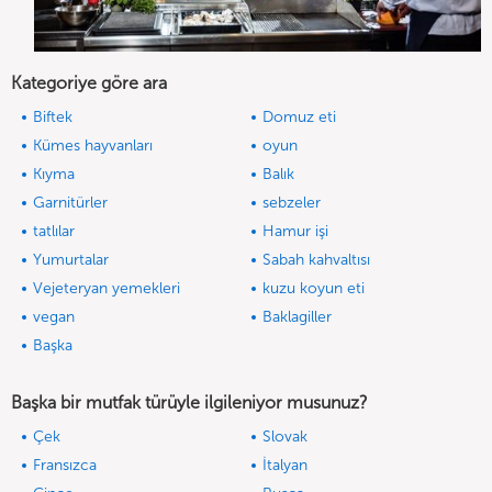
Kategoriye göre ara
Biftek
Domuz eti
Kümes hayvanları
oyun
Kıyma
Balık
Garnitürler
sebzeler
tatlılar
Hamur işi
Yumurtalar
Sabah kahvaltısı
Vejeteryan yemekleri
kuzu koyun eti
vegan
Baklagiller
Başka
Başka bir mutfak türüyle ilgileniyor musunuz?
Çek
Slovak
Fransızca
İtalyan