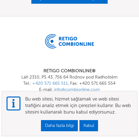
RETIGO COMBIONLINE®
Láň 2310, PS 43, 756 64 Rožnov pod Radhoštěm
Tel.:
+420 571 665 511
, Fax: +420 571 665 554
E-mail:
info@combionline.com
Bu web sitesi, hizmet sağlamak ve web sitesi
trafiğini analiz etmek için çerezleri kullanır. Bu web
OnlineMenu
sitesini kullanarak bunu kabul ediyorsunuz.
ŞARTLAR VE KOŞULLAR
Daha fazla bilgi
Kabul