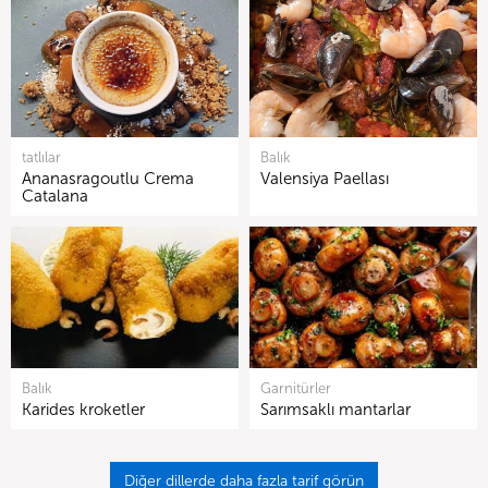
tatlılar
Balık
Ananasragoutlu Crema
Valensiya Paellası
Catalana
Balık
Garnitürler
Karides kroketler
Sarımsaklı mantarlar
Diğer dillerde daha fazla tarif görün