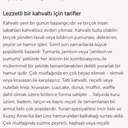
Lezzetli bir kahvaltı için tarifler
Kahvaltı yeni bir günün başlangıcıdır ve birçok insan
sabahları kahvaltısız evden çıkmaz. Kahvaltı tuzlu olabilir:
birçok yönden tavuk veya bıldırcın yumurtası, debrecen,
peynir ve hamur işleri. Simit son zamanlarda büyük
popülerlik kazandı. Yumurta, jambon veya "jambon ve
yumurta" şeklinde her ikisinin bir kombinasyonu ile
mükemmel bir şekilde tamamlanabilen delikli yuvarlak bir
hamur işidir. Çek mutfağında en çok beyaz ekmek - ekmek
veya kruvasan ile karşılaşırız. Tatlı kahvaltı, reçelli veya
nutellalı krep, kruvasan, cupcake, donut, muffini, waffle
dahil olmak üzere binlerce forma sahiptir ... İtalya'da kuru
üzüm, badem, tarçın ve kayısı reçeli ile tamamlanan bir
armut keki çok popülerdir. Yunan spesiyalitesi incir keki ve
Kuzey Amerika'dan Linz hamurundan balkabağı turtası aldık.
Çek mutfağında süzme peynirli, haşhaşlı veya reçelli