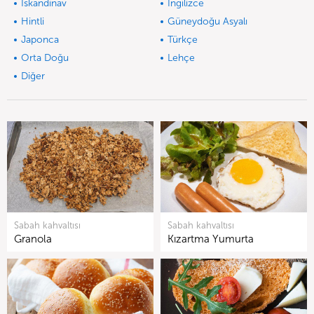
İskandinav
İngilizce
Hintli
Güneydoğu Asyalı
Japonca
Türkçe
Orta Doğu
Lehçe
Diğer
Sabah kahvaltısı
Sabah kahvaltısı
Granola
Kızartma Yumurta