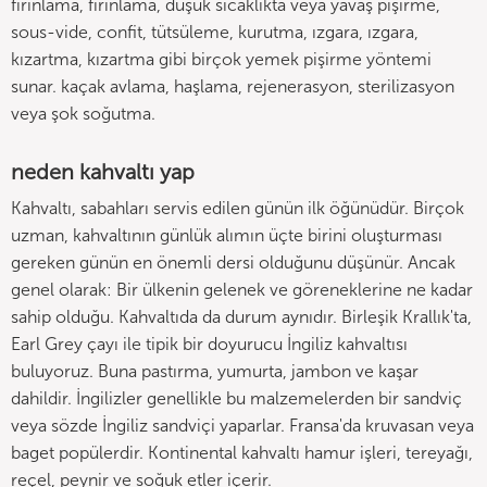
fırınlama, fırınlama, düşük sıcaklıkta veya yavaş pişirme,
sous-vide, confit, tütsüleme, kurutma, ızgara, ızgara,
kızartma, kızartma gibi birçok yemek pişirme yöntemi
sunar. kaçak avlama, haşlama, rejenerasyon, sterilizasyon
veya şok soğutma.
neden kahvaltı yap
Kahvaltı, sabahları servis edilen günün ilk öğünüdür. Birçok
uzman, kahvaltının günlük alımın üçte birini oluşturması
gereken günün en önemli dersi olduğunu düşünür. Ancak
genel olarak: Bir ülkenin gelenek ve göreneklerine ne kadar
sahip olduğu. Kahvaltıda da durum aynıdır. Birleşik Krallık'ta,
Earl Grey çayı ile tipik bir doyurucu İngiliz kahvaltısı
buluyoruz. Buna pastırma, yumurta, jambon ve kaşar
dahildir. İngilizler genellikle bu malzemelerden bir sandviç
veya sözde İngiliz sandviçi yaparlar. Fransa'da kruvasan veya
baget popülerdir. Kontinental kahvaltı hamur işleri, tereyağı,
reçel, peynir ve soğuk etler içerir.