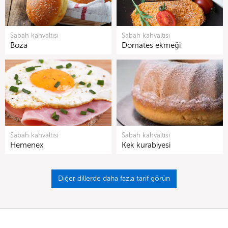
Sabah kahvaltısı
Sabah kahvaltısı
Boza
Domates ekmeği
Sabah kahvaltısı
Sabah kahvaltısı
Hemenex
Kek kurabiyesi
Diğer dillerde daha fazla tarif görün