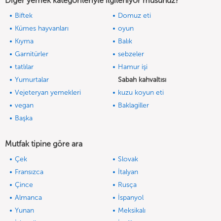
Diğer yemek kategorileriyle ilgileniyor musunuz?
Biftek
Domuz eti
Kümes hayvanları
oyun
Kıyma
Balık
Garnitürler
sebzeler
tatlılar
Hamur işi
Yumurtalar
Sabah kahvaltısı
Vejeteryan yemekleri
kuzu koyun eti
vegan
Baklagiller
Başka
Mutfak tipine göre ara
Çek
Slovak
Fransızca
İtalyan
Çince
Rusça
Almanca
İspanyol
Yunan
Meksikalı