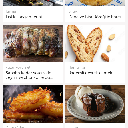
Kıyma
Biftek
Fıstıklı tavşan terini
Dana ve Bira Böreği iç harcı
kuzu koyun eti
Hamur işi
Sabaha kadar sous vide
Bademli gevrek ekmek
zeytin ve chorizo ile do…
Garnitürler
tatlılar