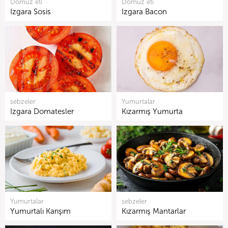
Domuz eti
Domuz eti
Izgara Sosis
Izgara Bacon
sebzeler
Yumurtalar
Izgara Domatesler
Kızarmış Yumurta
Yumurtalar
sebzeler
Yumurtalı Karışım
Kızarmış Mantarlar