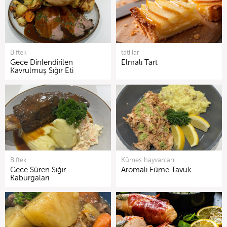
Biftek
tatlılar
Gece Dinlendirilen
Elmalı Tart
Kavrulmuş Sığır Eti
Biftek
Kümes hayvanları
Gece Süren Sığır
Aromalı Füme Tavuk
Kaburgaları