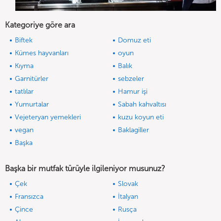
Kategoriye göre ara
Biftek
Domuz eti
Kümes hayvanları
oyun
Kıyma
Balık
Garnitürler
sebzeler
tatlılar
Hamur işi
Yumurtalar
Sabah kahvaltısı
Vejeteryan yemekleri
kuzu koyun eti
vegan
Baklagiller
Başka
Başka bir mutfak türüyle ilgileniyor musunuz?
Çek
Slovak
Fransızca
İtalyan
Çince
Rusça