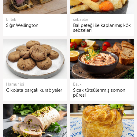
Biftek
sebzeler
Sığır Wellington
Bal peteği ile kaplanmış kök
sebzeleri
Hamur işi
Balık
Çikolata parçalı kurabiyeler
Sıcak tütsülenmiş somon
püresi