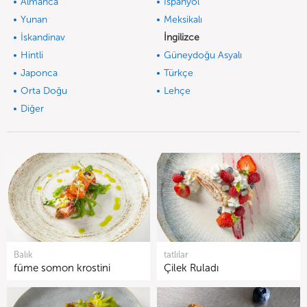
Almanca
İspanyol
Yunan
Meksikalı
İskandinav
İngilizce
Hintli
Güneydoğu Asyalı
Japonca
Türkçe
Orta Doğu
Lehçe
Diğer
Balık
tatlılar
füme somon krostini
Çilek Ruladı