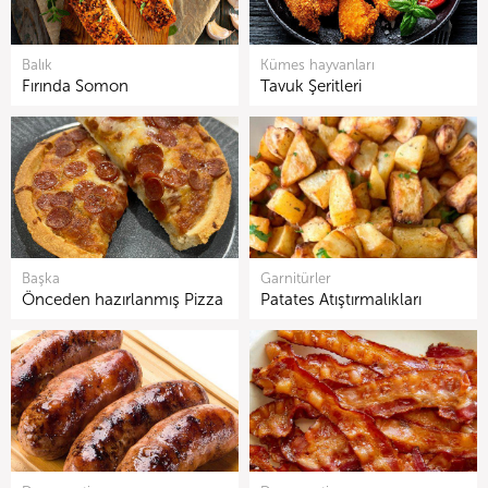
Balık
Kümes hayvanları
Fırında Somon
Tavuk Şeritleri
Başka
Garnitürler
Önceden hazırlanmış Pizza
Patates Atıştırmalıkları