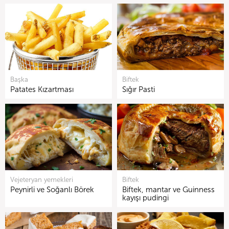
Başka
Biftek
Patates Kızartması
Sığır Pasti
Vejeteryan yemekleri
Biftek
Peynirli ve Soğanlı Börek
Biftek, mantar ve Guinness
kayışı pudingi