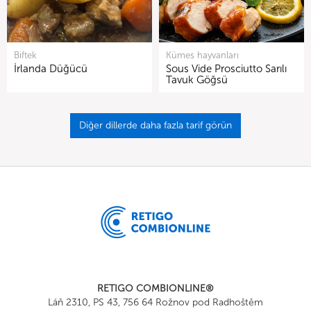
Biftek
Kümes hayvanları
İrlanda Düğücü
Sous Vide Prosciutto Sarılı
Tavuk Göğsü
Diğer dillerde daha fazla tarif görün
RETIGO COMBIONLINE®
Láň 2310, PS 43, 756 64 Rožnov pod Radhoštěm