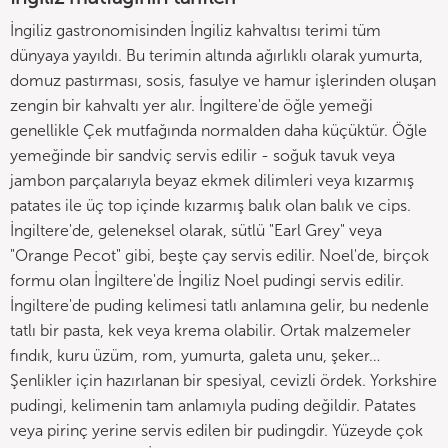
İngiliz gastronomisinden İngiliz kahvaltısı terimi tüm
dünyaya yayıldı. Bu terimin altında ağırlıklı olarak yumurta,
domuz pastırması, sosis, fasulye ve hamur işlerinden oluşan
zengin bir kahvaltı yer alır. İngiltere'de öğle yemeği
genellikle Çek mutfağında normalden daha küçüktür. Öğle
yemeğinde bir sandviç servis edilir - soğuk tavuk veya
jambon parçalarıyla beyaz ekmek dilimleri veya kızarmış
patates ile üç top içinde kızarmış balık olan balık ve cips.
İngiltere'de, geleneksel olarak, sütlü "Earl Grey" veya
"Orange Pecot" gibi, beşte çay servis edilir. Noel'de, birçok
formu olan İngiltere'de İngiliz Noel pudingi servis edilir.
İngiltere'de puding kelimesi tatlı anlamına gelir, bu nedenle
tatlı bir pasta, kek veya krema olabilir. Ortak malzemeler
fındık, kuru üzüm, rom, yumurta, galeta unu, şeker…
Şenlikler için hazırlanan bir spesiyal, cevizli ördek. Yorkshire
pudingi, kelimenin tam anlamıyla puding değildir. Patates
veya pirinç yerine servis edilen bir pudingdir. Yüzeyde çok