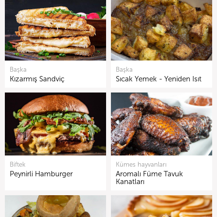
Başka
Başka
Kızarmış Sandviç
Sıcak Yemek - Yeniden Isıt
Biftek
Kümes hayvanları
Peynirli Hamburger
Aromalı Füme Tavuk
Kanatları