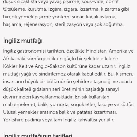
düşük sıcaklıkta veya yavaş pişirme, sous-vide, confit,
tütsüleme, kurutma, ızgara, ızgara, kızartma, kızartma gibi
birçok yemek pişirme yöntemi sunar. kaçak avlama,
haşlama, rejenerasyon, sterilizasyon veya şok soğutma.
İngiliz mutfağı
İngiliz gastronomisi tarihten, özellikle Hindistan, Amerika ve
Afrika'daki sömürgecilikten güçlü bir şekilde etkilenir.
Kökler Kelt ve Anglo-Sakson kültürüne kadar uzanır. İngiliz
mutfağı yağlı ve sindirilemez olarak kabul edilir. Bu, kısmen,
insanların büyük bir bölümünün şehirlere taşındığı ve adada
düşük kaliteli gıdaların seri üretiminin başladığı sanayi
devriminden kaynaklanmaktadır. En sık kullanılan
malzemeler et, balık, yumurta, soğuk etler, fasulye ve süttür.
Ulusal yemekler arasında balık ve patates kızartması,
Yorkshire pudingi veya tam İngiliz kahvaltısı yer alır.
İngiliz mutfağının tarifleri