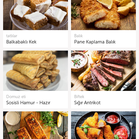
tatlılar
Balık
Balkabaklı Kek
Pane Kaplama Balık
Domuz eti
Biftek
Sosisli Hamur - Hazır
Sığır Antrikot