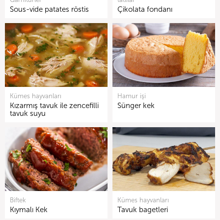
Sous-vide patates röstis
Çikolata fondanı
Kümes hayvanları
Hamur işi
Kızarmış tavuk ile zencefilli
Sünger kek
tavuk suyu
Biftek
Kümes hayvanları
Kıymalı Kek
Tavuk bagetleri