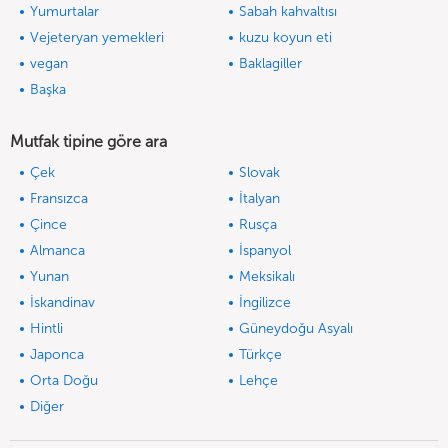
Yumurtalar
Sabah kahvaltısı
Vejeteryan yemekleri
kuzu koyun eti
vegan
Baklagiller
Başka
Mutfak tipine göre ara
Çek
Slovak
Fransızca
İtalyan
Çince
Rusça
Almanca
İspanyol
Yunan
Meksikalı
İskandinav
İngilizce
Hintli
Güneydoğu Asyalı
Japonca
Türkçe
Orta Doğu
Lehçe
Diğer