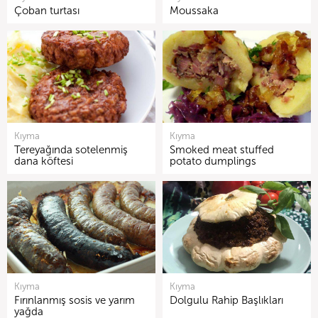
Çoban turtası
Moussaka
Kıyma
Kıyma
Tereyağında sotelenmiş
Smoked meat stuffed
dana köftesi
potato dumplings
Kıyma
Kıyma
Fırınlanmış sosis ve yarım
Dolgulu Rahip Başlıkları
yağda