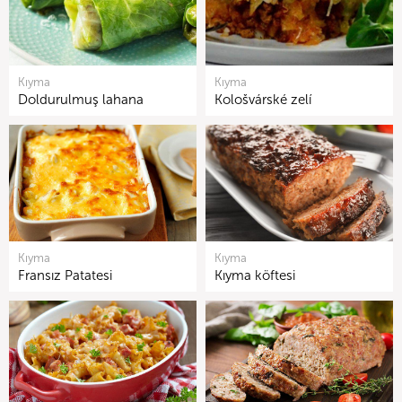
Kıyma
Kıyma
Doldurulmuş lahana
Kološvárské zelí
Kıyma
Kıyma
Fransız Patatesi
Kıyma köftesi