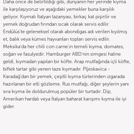
Daha önce de belirtildiği gibi, dünyanın her yerinde kıyma
ile karşılaşıyoruz ve aşağıdaki yemekler buna karşılık
geliyor. Kıymalı İtalyan lazanyası, birkaç kat pişirilir ve
yemek doğrudan fırından sıcak olarak servis edilir.
Endülüs'te geleneksel olarak abondigas adı verilen kıyılmış
et, balık veya kümes hayvanları topları servis edilir.
Meksika'da her chili con carne'ın temeli kıyma, domates,
soğan ve fasulyedir. Hamburger ABD'nin simgesi haline
geldi, kıymadan yapılan bir köfte. Arap mutfağında içli köfte,
biftek tartar gibi yenen taze kıymadır. Pljeskavica -
Karadağ'dan bir yemek, çeşitli kıyma türlerinden ızgarada
hazırlanan bir etli gözleme. Rus mutfağı, diğer şeylerin yanı
sıra kıyma ile doldurulmuş popüler bir turtadır. Dip,
Amerikan hardalı veya İtalyan baharat karışımı kıyma ile iyi
gider.