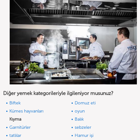
Diğer yemek kategorileriyle ilgileniyor musunuz?
Biftek
Domuz eti
Kümes hayvanları
oyun
Kıyma
Balık
Garnitürler
sebzeler
tatlılar
Hamur işi