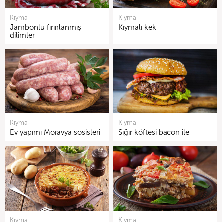
Kıyma
Kıyma
Jambonlu fırınlanmış
Kıymalı kek
dilimler
Kıyma
Kıyma
Ev yapımı Moravya sosisleri
Sığır köftesi bacon ile
Kıyma
Kıyma