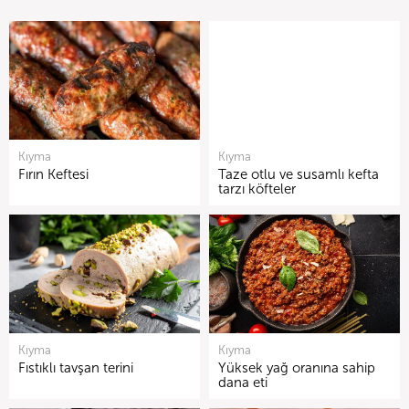
Kıyma
Kıyma
Fırın Keftesi
Taze otlu ve susamlı kefta
tarzı köfteler
Kıyma
Kıyma
Fıstıklı tavşan terini
Yüksek yağ oranına sahip
dana eti