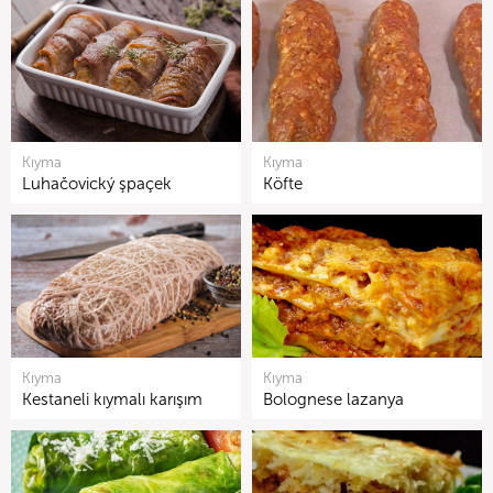
Kıyma
Kıyma
Luhačovický şpaçek
Köfte
Kıyma
Kıyma
Kestaneli kıymalı karışım
Bolognese lazanya