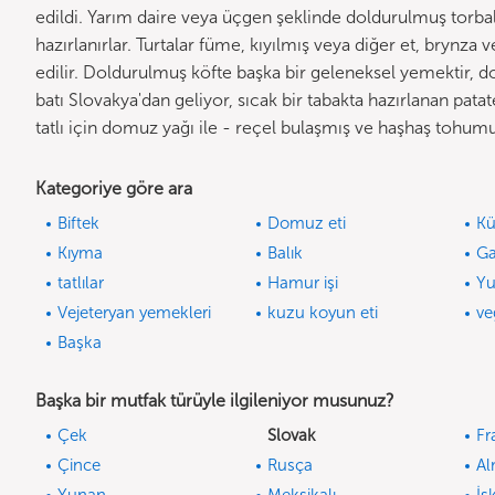
edildi. Yarım daire veya üçgen şeklinde doldurulmuş torbal
hazırlanırlar. Turtalar füme, kıyılmış veya diğer et, brynza 
edilir. Doldurulmuş köfte başka bir geleneksel yemektir, d
batı Slovakya'dan geliyor, sıcak bir tabakta hazırlanan patat
tatlı için domuz yağı ile - reçel bulaşmış ve haşhaş tohumu 
Kategoriye göre ara
Biftek
Domuz eti
Kü
Kıyma
Balık
Ga
tatlılar
Hamur işi
Yu
Vejeteryan yemekleri
kuzu koyun eti
ve
Başka
Başka bir mutfak türüyle ilgileniyor musunuz?
Çek
Slovak
Fr
Çince
Rusça
A