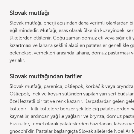
Slovak mutfağı
Slovak mutfağı, enerji açısından daha verimli olanlardan b
eğilimindedir. Mutfağı, esas olarak ülkenin kuzeyindeki s
ülkelerden etkilenir. Çoğu zaman domuz eti veya sığır eti y
kızartması ve lahana şeklini alabilen patatesler genellikle g
geleneksel yemekleri arasında lahana, domuz pastırması vey
yer alır.
Slovak mutfağından tarifler
Slovak mutfağı, parenica, oštiepok, korbáčik veya bryndza gi
Oštiepok, inek ve koyun sütünden yapılan yarı sert buğulan
özel lezzetli bir tat ve renk kazanır. Karpatlardan gelen ge
köftedir - kıllı köftelere benzer şekilde çiğ patateslerden
kaynatılır, ardından yağ ile yağlanır ve brynza, domuz pastır
Püsküller, temel olarak patateslerden hazırlanan, lahana ve
gnocchi'dir. Pastalar başlangıçta Slovak ailelerde Noel Ar