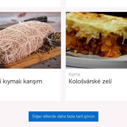
Kıyma
i kıymalı karışım
Kološvárské zelí
Diğer dillerde daha fazla tarif görün