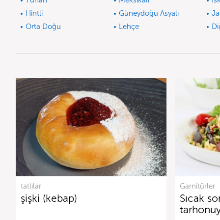
Yunan
Meksikalı
İs
Hintli
Güneydoğu Asyalı
Ja
Orta Doğu
Lehçe
Di
tatlılar
Garnitürler
şişki (kebap)
Sıcak so
tarhonuy