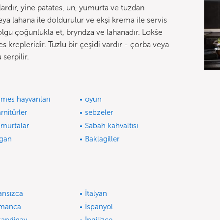
ardır, yine patates, un, yumurta ve tuzdan
veya lahana ile doldurulur ve ekşi krema ile servis
olgu çoğunlukla et, bryndza ve lahanadır. Lokše
es krepleridir. Tuzlu bir çeşidi vardır - çorba veya
serpilir.
mes hayvanları
oyun
rnitürler
sebzeler
murtalar
Sabah kahvaltısı
gan
Baklagiller
ansızca
İtalyan
lmanca
İspanyol