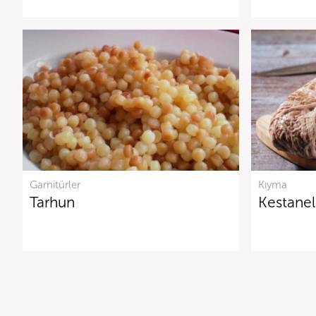
Garnitürler
Kıyma
Tarhun
Kestanel