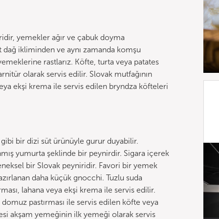
iridir, yemekler ağır ve çabuk doyma
ert dağ ikliminden ve aynı zamanda komşu
emeklerine rastlarız. Köfte, turta veya patates
arnitür olarak servis edilir. Slovak mutfağının
a ekşi krema ile servis edilen bryndza köfteleri
bi bir dizi süt ürünüyle gurur duyabilir.
mış yumurta şeklinde bir peynirdir. Sigara içerek
leneksel bir Slovak peyniridir. Favori bir yemek
 hazırlanan daha küçük gnocchi. Tuzlu suda
ması, lahana veya ekşi krema ile servis edilir.
 domuz pastırması ile servis edilen köfte veya
ifesi akşam yemeğinin ilk yemeği olarak servis