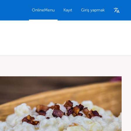
OnlineMenu
Kayıt
Giriş yapmak