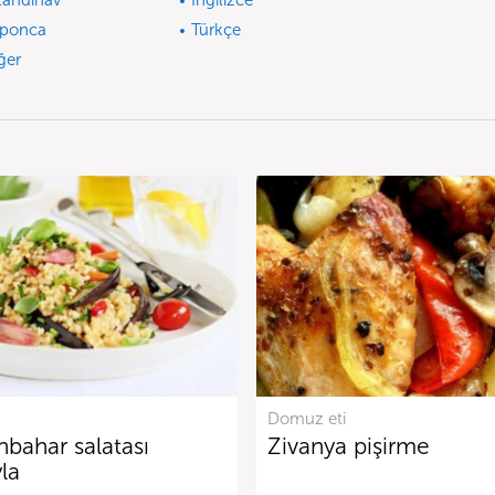
kandinav
İngilizce
ponca
Türkçe
ğer
Domuz eti
nbahar salatası
Zivanya pişirme
la