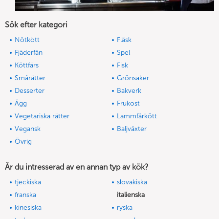
Sök efter kategori
Nötkött
Fläsk
Fjäderfän
Spel
Köttfärs
Fisk
Smårätter
Grönsaker
Desserter
Bakverk
Ägg
Frukost
Vegetariska rätter
Lammfårkött
Vegansk
Baljväxter
Övrig
Är du intresserad av en annan typ av kök?
tjeckiska
slovakiska
franska
italienska
kinesiska
ryska