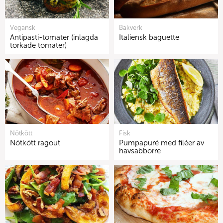
Vegansk
Bakverk
Antipasti-tomater (inlagda
Italiensk baguette
torkade tomater)
Nötkött
Fisk
Nötkött ragout
Pumpapuré med filéer av
havsabborre