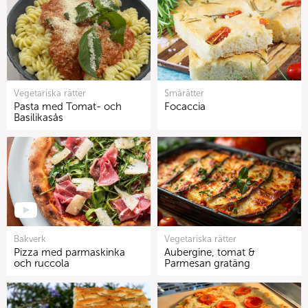
Vegetariska rätter
Smårätter
Pasta med Tomat- och
Focaccia
Basilikasås
Bakverk
Vegetariska rätter
Pizza med parmaskinka
Aubergine, tomat &
och ruccola
Parmesan gratäng