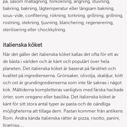
på, såsom matlagning, förkokning, ångning, stuvning,
bakning, bakning, lågtemperatur eller långsam bakning,
sous-vide, confitering, rökning, torkning, grillning, grillning,
rostning, stekning, tjuvning, blanchering, regenerering,
sterilisering eller chockkylning.
italienska köket
När det gäller det italienska köket kallas det ofta för ett av
de bästa i världen och är känt och populärt över hela
planeten. Det italienska köket är baserat på färskhet och
kvalitet på ingredienserna. Grönsaker, olivolja, skaldjur, kött
och ost är grundingredienserna som inte får saknas i något
kök. Måltiderna kompletteras vanligtvis med färska hackade
örter, som oregano eller basilika. Det italienska köket är
känt för sitt stora antal typer av pasta och de oändliga
möjligheterna att tillaga dem. Pastan kommer från antikens
Rom. Andra kända italienska rätter är pizza, risotto, panini,
tiramisu ...