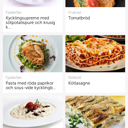
Fjäderfän
Frukost
Kycklingsupreme med
Tomatbröd
sötpotatispuré och krusig
k…
Fjäderfän
Nötkött
Pasta med röda paprikor
Kötlasagne
och sous-vide kycklingb…