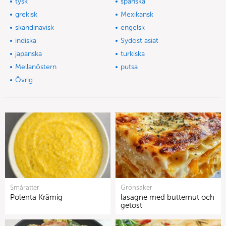
tysk
spanska
grekisk
Mexikansk
skandinavisk
engelsk
indiska
Sydöst asiat
japanska
turkiska
Mellanöstern
putsa
Övrig
Smårätter
Grönsaker
Polenta Krämig
lasagne med butternut och
getost