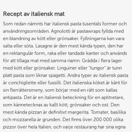
Recept av italiensk mat
Som redan nämnts har italiensk pasta tusentals former och
användningsområden. Agnolotti är pastawraps fyllda med
en blandning av kött eller grönsaker. Fyllningarna kan vara
salta eller söta. Lasagne är den mest kända typen, den har
en rektangulär form, raka eller tandade kanter och används
för att tillaga mat med samma namn. Grädda i flera lager
med kött eller grönsaker. Linguiner eller "tungor" är tunn
platt pasta som liknar spagetti. Andra typer av italiensk pasta
är conchigliette eller fussilli. Det italienska köket är känt för
sin flerrättersmeny, som börjar med en rätt som kallas
antipasta. Det är en italiensk beteckning för en aptitretare,
som kännetecknas av kallt kött, grönsaker och ost. Den
mest kända pizzan är definitivt margerita. Tomater, basilika
och mozzarella är grunden. Det finns över 200 000 olika
pizzor över hela Italien, och varje restaurang har sina egna