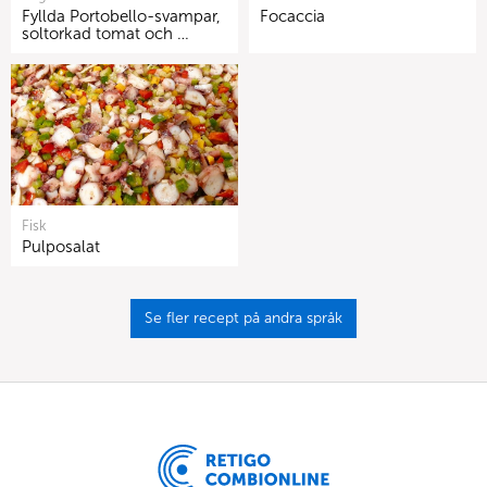
Fyllda Portobello-svampar,
Focaccia
soltorkad tomat och …
Fisk
Pulposalat
Se fler recept på andra språk