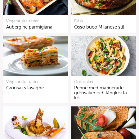
Vegetariska rätter
Fläsk
Aubergine parmigiana
Osso buco Milanese stil
Vegetariska rätter
Grönsaker
Grönsaks lasagne
Penne med marinerade
grönsaker och långkokta
kö…