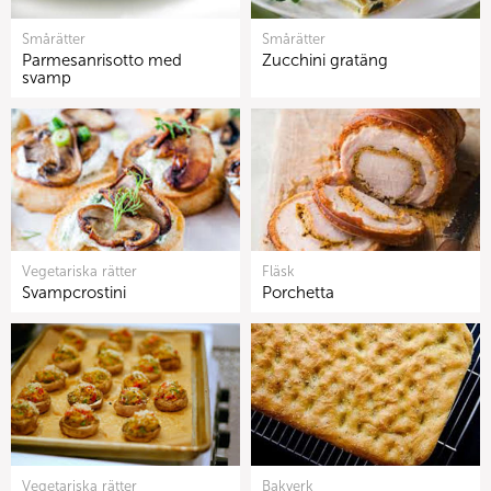
Smårätter
Smårätter
Parmesanrisotto med
Zucchini gratäng
svamp
Vegetariska rätter
Fläsk
Svampcrostini
Porchetta
Vegetariska rätter
Bakverk