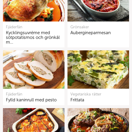
Fjäderfän
Grönsaker
Kycklingsuvréme med
Aubergineparmesan
sötpotatismos och grönkål
m…
Fjäderfän
Vegetariska rätter
Fylld kaninrull med pesto
Frittata