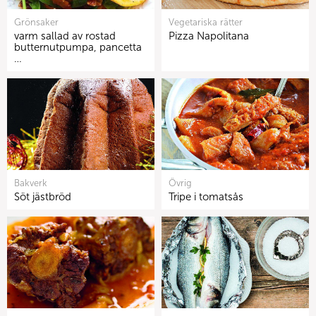
Grönsaker
Vegetariska rätter
varm sallad av rostad
Pizza Napolitana
butternutpumpa, pancetta
…
Bakverk
Övrig
Söt jästbröd
Tripe i tomatsås