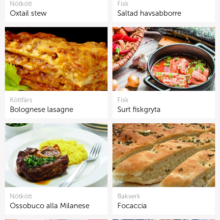
Nötkött
Fisk
Oxtail stew
Saltad havsabborre
Köttfärs
Fisk
Bolognese lasagne
Surt fiskgryta
Nötkött
Bakverk
Ossobuco alla Milanese
Focaccia