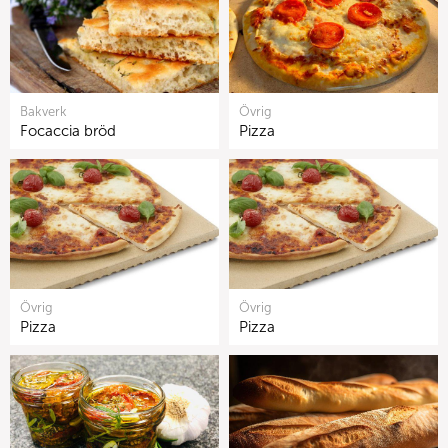
Bakverk
Övrig
Focaccia bröd
Pizza
Övrig
Övrig
Pizza
Pizza