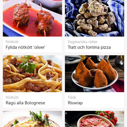
Nötkött
Vegetariska rätter
Fyllda nötkött 'oliver'
Tratt och fontina pizza
Nötkött
Fläsk
Ragù alla Bolognese
Riswrap