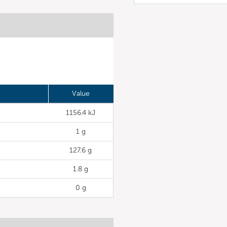
Value
1156.4 kJ
1 g
127.6 g
1.8 g
0 g