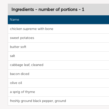
Ingredients - number of portions - 1
Name
chicken supreme with bone
sweet potatoes
butter soft
salt
cabbage leaf, cleaned
bacon diced
olive oil
a sprig of thyme
freshly ground black pepper, ground