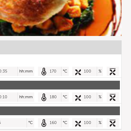
0:35
hh:mm
170
°C
100
%
0:10
hh:mm
180
°C
100
%
5
°C
160
°C
100
%