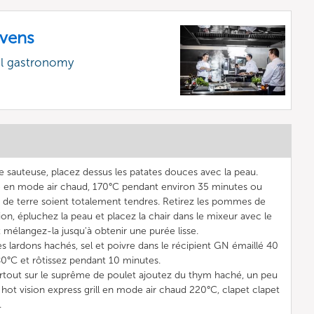
vens
al gastronomy
e sauteuse, placez dessus les patates douces avec la peau.
go en mode air chaud, 170°C pendant environ 35 minutes ou
de terre soient totalement tendres. Retirez les pommes de
ion, épluchez la peau et placez la chair dans le mixeur avec le
et mélangez-la jusqu'à obtenir une purée lisse.
es lardons hachés, sel et poivre dans le récipient GN émaillé 40
0°C et rôtissez pendant 10 minutes.
artout sur le suprême de poulet ajoutez du thym haché, un peu
r hot vision express grill en mode air chaud 220°C, clapet clapet
.