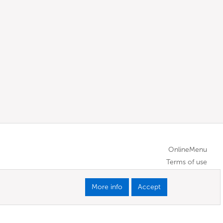
OnlineMenu
Terms of use
More info
Accept