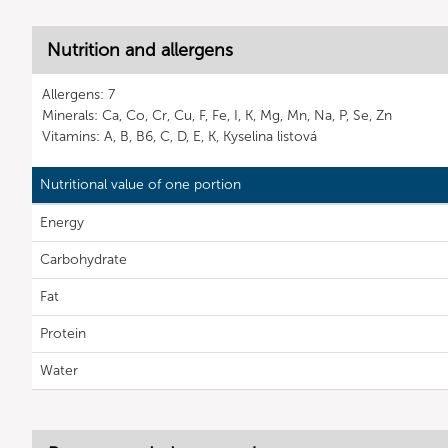
Nutrition and allergens
Allergens: 7
Minerals: Ca, Co, Cr, Cu, F, Fe, I, K, Mg, Mn, Na, P, Se, Zn
Vitamins: A, B, B6, C, D, E, K, Kyselina listová
Nutritional value of one portion
Energy
Carbohydrate
Fat
Protein
Water