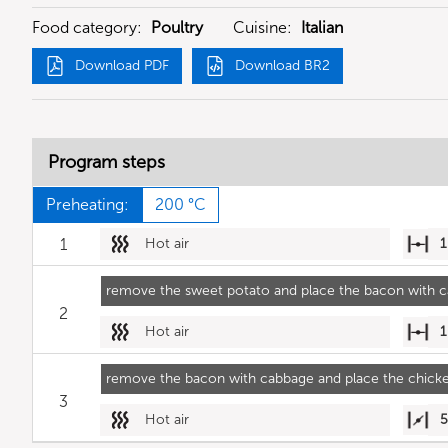
Food category:
Poultry
Cuisine:
Italian
Download PDF
Download BR2
Program steps
Preheating:
200 °C
1
Hot air
1
remove the sweet potato and place the bacon with c
2
Hot air
1
remove the bacon with cabbage and place the chicke
3
Hot air