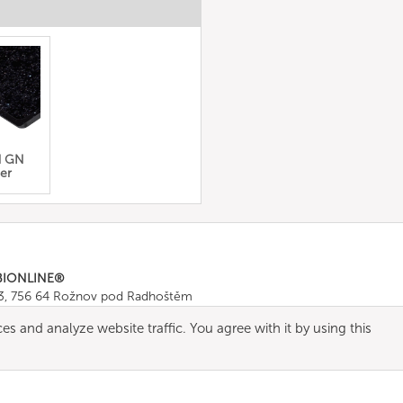
d GN
er
BIONLINE®
43, 756 64 Rožnov pod Radhoštěm
665 511
, Fax: +420 571 665 554
es and analyze website traffic. You agree with it by using this
ombionline.com