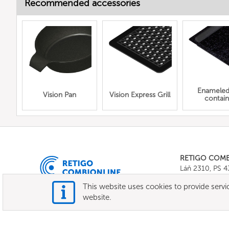
Recommended accessories
Enamele
Vision Pan
Vision Express Grill
contain
RETIGO COM
Láň 2310, PS 
Tel.:
+420 571 
This website uses cookies to provide servic
E-mail:
info@c
website.