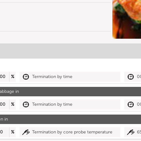
00
%
Termination by time
0
abbage in
00
%
Termination by time
0
n in
50
%
Termination by core probe temperature
6