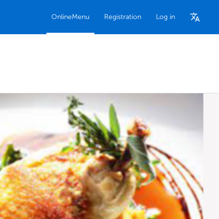
OnlineMenu
Registration
Log in