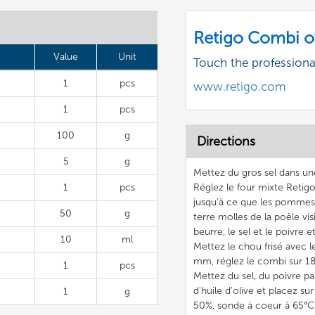
Retigo Combi o
Value
Unit
Touch the profession
1
pcs
www.retigo.com
1
pcs
100
g
Directions
5
g
Mettez du gros sel dans un
1
pcs
Réglez le four mixte Reti
jusqu'à ce que les pommes 
50
g
terre molles de la poêle vis
beurre, le sel et le poivre 
10
ml
Mettez le chou frisé avec l
mm, réglez le combi sur 18
1
pcs
Mettez du sel, du poivre p
d'huile d'olive et placez su
1
g
50%, sonde à coeur à 65°C