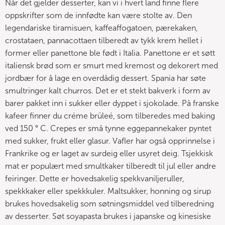
Når det gjelder desserter, kan vi i hvert land finne flere
oppskrifter som de innfødte kan være stolte av. Den
legendariske tiramisuen, kaffeaffogatoen, pærekaken,
crostataen, pannacottaen tilberedt av tykk krem hellet i
former eller panettone ble født i Italia. Panettone er et søtt
italiensk brød som er smurt med kremost og dekorert med
jordbær for å lage en overdådig dessert. Spania har søte
smultringer kalt churros. Det er et stekt bakverk i form av
barer pakket inn i sukker eller dyppet i sjokolade. På franske
kafeer finner du créme brüleé, som tilberedes med baking
ved 150 ° C. Crepes er små tynne eggepannekaker pyntet
med sukker, frukt eller glasur. Vafler har også opprinnelse i
Frankrike og er laget av surdeig eller usyret deig. Tsjekkisk
mat er populært med smultkaker tilberedt til jul eller andre
feiringer. Dette er hovedsakelig spekkvaniljeruller,
spekkkaker eller spekkkuler. Maltsukker, honning og sirup
brukes hovedsakelig som søtningsmiddel ved tilberedning
av desserter. Søt soyapasta brukes i japanske og kinesiske