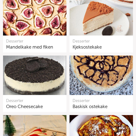
Desserter
Desserter
Mandelkake med fiken
Kjeksostekake
Desserter
Desserter
Oreo Cheesecake
Baskisk ostekake