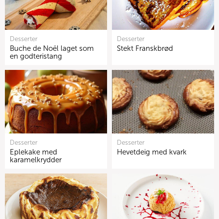
Desserter
Desserter
Buche de Noël laget som
Stekt Franskbrød
en godteristang
Desserter
Desserter
Eplekake med
Hevetdeig med kvark
karamelkrydder