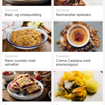
Desserter
Desserter
Brød- og smørpudding
Normandisk eplekake
Desserter
Desserter
Pære crumble med
Crema Catalana med
valnøtter
ananasragout