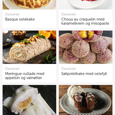
Desserter
Desserter
Basque ostekake
Choux au craquelin med
karamelkrem og misopaste
Desserter
Desserter
Meringue-rullade med
Søtpotetkake med ostefyll
appelsin og valnøtter