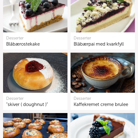
Desserter
Desserter
Blåbærostekake
Blåbærpai med kvarkfyll
Desserter
Desserter
"skiver ( doughnut )"
Kaffekremet creme brulee