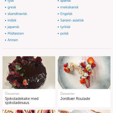
tysk
spansk
gresk
meksikansk
skandinavisk
Engelsk
indisk
Sørøst-asiatisk
japansk
tyrkisk
Midtøsten
polsk
Annen
Desserter
Desserter
Sjokoladekake med
Jordbær Roulade
sjokoladesaus