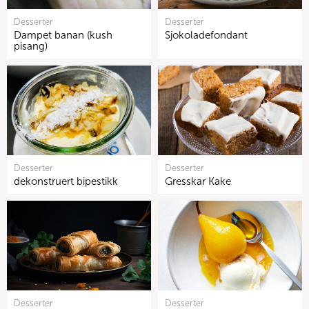
Desserter
Desserter
Dampet banan (kush
Sjokoladefondant
pisang)
Desserter
Desserter
dekonstruert bipestikk
Gresskar Kake
Desserter
Desserter