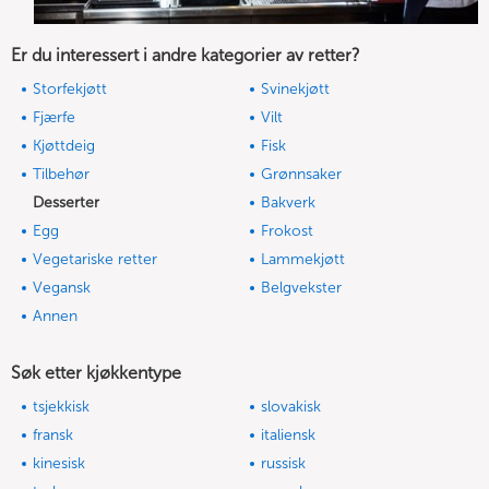
Er du interessert i andre kategorier av retter?
Storfekjøtt
Svinekjøtt
Fjærfe
Vilt
Kjøttdeig
Fisk
Tilbehør
Grønnsaker
Desserter
Bakverk
Egg
Frokost
Vegetariske retter
Lammekjøtt
Vegansk
Belgvekster
Annen
Søk etter kjøkkentype
tsjekkisk
slovakisk
fransk
italiensk
kinesisk
russisk