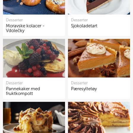
Desserter
Desserter
Moravske kolacer -
Sjokoladetart
Vdolečky
Desserter
Desserter
Pannekaker med
Pæresyltetøy
fruktkompott