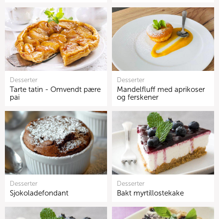
Desserter
Desserter
Tarte tatin - Omvendt pære
Mandelfluff med aprikoser
pai
og ferskener
Desserter
Desserter
Sjokoladefondant
Bakt myrtillostekake