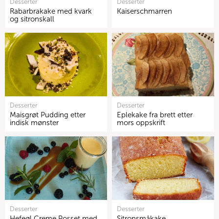
Desserter
Desserter
Rabarbrakake med kvark
Kaiserschmarren
og sitronskall
Desserter
Desserter
Maisgrøt Pudding etter
Eplekake fra brett etter
indisk mønster
mors oppskrift
Desserter
Desserter
Hefeøl Creme Posset med
Sitronsmåkake