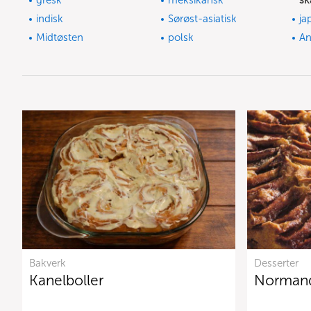
gresk
meksikansk
sk
indisk
Sørøst-asiatisk
ja
Midtøsten
polsk
A
Bakverk
Desserter
Kanelboller
Normand