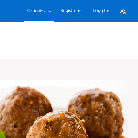
OnlineMenu
Registrering
Logg Inn