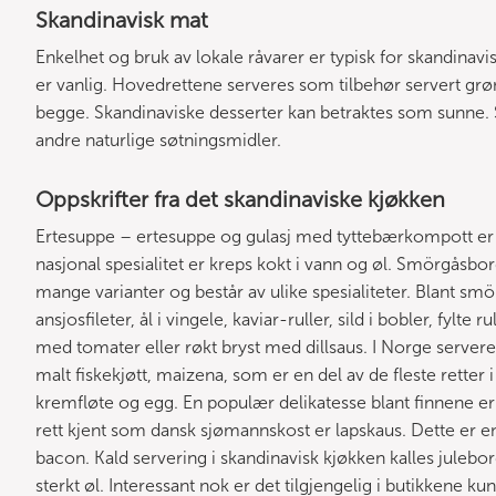
Skandinavisk mat
Enkelhet og bruk av lokale råvarer er typisk for skandinavi
er vanlig. Hovedrettene serveres som tilbehør servert grø
begge. Skandinaviske desserter kan betraktes som sunne. S
andre naturlige søtningsmidler.
Oppskrifter fra det skandinaviske kjøkken
Ertesuppe – ertesuppe og gulasj med tyttebærkompott er 
nasjonal spesialitet er kreps kokt i vann og øl. Smörgåsbo
mange varianter og består av ulike spesialiteter. Blant smö
ansjosfileter, ål i vingele, kaviar-ruller, sild i bobler, fylte
med tomater eller røkt bryst med dillsaus. I Norge serveres
malt fiskekjøtt, maizena, som er en del av de fleste retter 
kremfløte og egg. En populær delikatesse blant finnene er
rett kjent som dansk sjømannskost er lapskaus. Dette er en
bacon. Kald servering i skandinavisk kjøkken kalles julebor
sterkt øl. Interessant nok er det tilgjengelig i butikkene kun