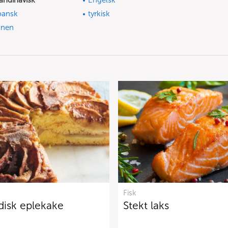
andinavisk
Engelsk
pansk
tyrkisk
nnen
Fisk
isk eplekake
Stekt laks