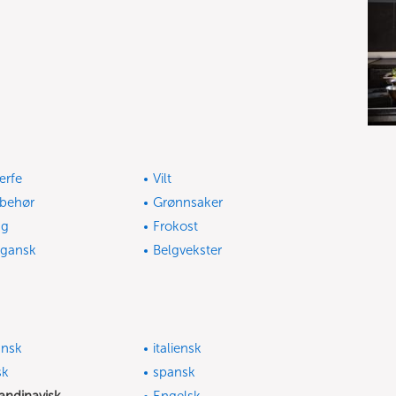
ærfe
Vilt
lbehør
Grønnsaker
gg
Frokost
gansk
Belgvekster
ansk
italiensk
sk
spansk