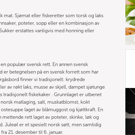
sk mat. Sjømat eller fiskeretter som torsk og laks
nnsaker, poteter, sopp eller en kombinasjon av
ukker erstattes vanligvis med honning eller
en populær svensk rett. En annen svensk
rd er betegnelsen på en svensk forrett som har
rgåsbord finner vi tradisjonelt: krydrede
 ruller av røkt laks, musse av skjell, dampet sjøtunge
 tradisjonelt fiskekaker . Grunnlaget er utbenet
i norsk matlaging, salt, muskatblomst, kokt
 ostesuppe laget av blåmuggost og kjøttkraft. En
 mettende rett laget av poteter, skinke, løk og
d. Juleøl er et spesielt norsk søtt, men samtidig
 fra 21. desember til 6. januar.