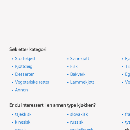
Søk etter kategori
Storfekjøtt
Svinekjøtt
Fj
Kjøttdeig
Fisk
Ti
Desserter
Bakverk
E
Vegetariske retter
Lammekjøtt
Ve
Annen
Er du interessert i en annen type kjøkken?
tsjekkisk
slovakisk
fr
kinesisk
russisk
ty