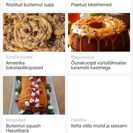
Röstitud butternut supp
Praetud kikerherned
Kondiitritooted
Magustoidud
Ameerika
Õunakoogid vürtsilõhnalise
šokolaadiküpsised
karamelli kastmega
Köögiviljad
Hakkliha
Butternut squash
Kefta stiilis mürid ja seesami
Hasselback