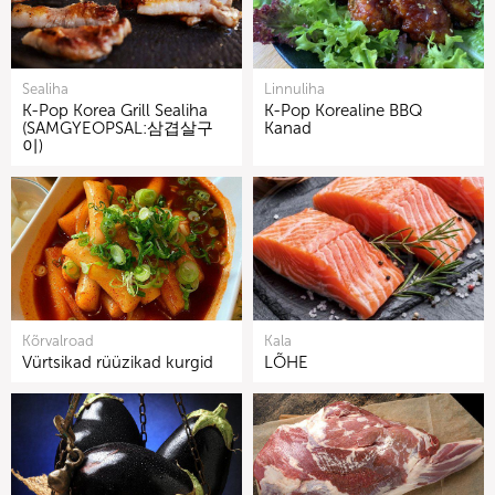
Sealiha
Linnuliha
K-Pop Korea Grill Sealiha
K-Pop Korealine BBQ
(SAMGYEOPSAL:삼겹살구
Kanad
이)
Kõrvalroad
Kala
Vürtsikad rüüzikad kurgid
LÕHE