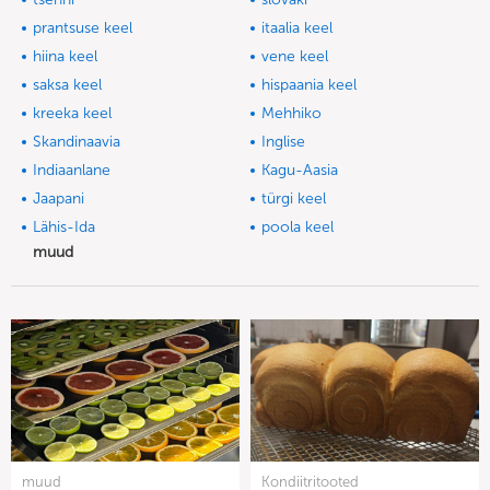
prantsuse keel
itaalia keel
hiina keel
vene keel
saksa keel
hispaania keel
kreeka keel
Mehhiko
Skandinaavia
Inglise
Indiaanlane
Kagu-Aasia
Jaapani
türgi keel
Lähis-Ida
poola keel
muud
muud
Kondiitritooted