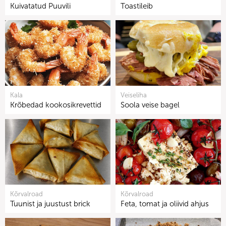
Kuivatatud Puuvili
Toastileib
Kala
Veiseliha
Krõbedad kookosikrevettid
Soola veise bagel
Kõrvalroad
Kõrvalroad
Tuunist ja juustust brick
Feta, tomat ja oliivid ahjus