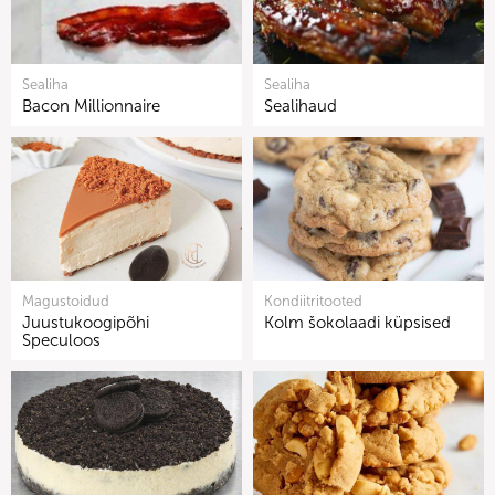
Sealiha
Sealiha
Bacon Millionnaire
Sealihaud
Magustoidud
Kondiitritooted
Juustukoogipõhi
Kolm šokolaadi küpsised
Speculoos