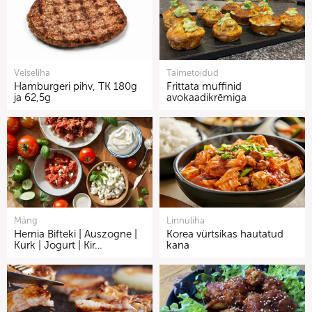
Veiseliha
Taimetoidud
Hamburgeri pihv, TK 180g
Frittata muffinid
ja 62,5g
avokaadikrēmiga
Mäng
Linnuliha
Hernia Bifteki | Auszogne |
Korea vürtsikas hautatud
Kurk | Jogurt | Kir…
kana