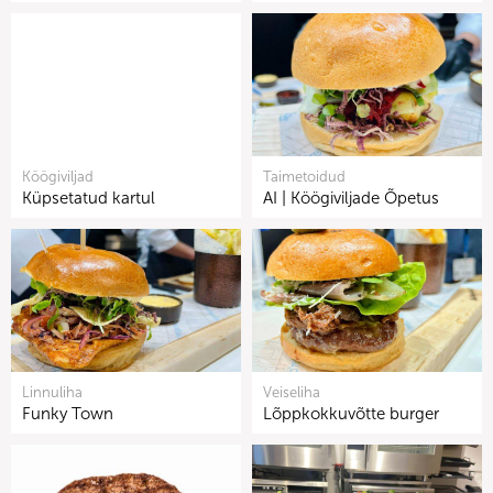
Köögiviljad
Taimetoidud
Küpsetatud kartul
AI | Köögiviljade Õpetus
Linnuliha
Veiseliha
Funky Town
Lõppkokkuvõtte burger