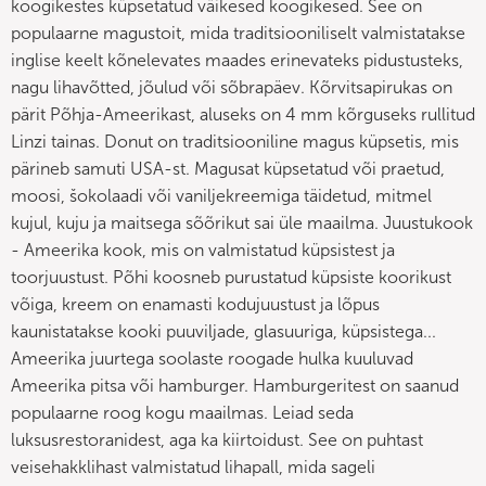
koogikestes küpsetatud väikesed koogikesed. See on
populaarne magustoit, mida traditsiooniliselt valmistatakse
inglise keelt kõnelevates maades erinevateks pidustusteks,
nagu lihavõtted, jõulud või sõbrapäev. Kõrvitsapirukas on
pärit Põhja-Ameerikast, aluseks on 4 mm kõrguseks rullitud
Linzi tainas. Donut on traditsiooniline magus küpsetis, mis
pärineb samuti USA-st. Magusat küpsetatud või praetud,
moosi, šokolaadi või vaniljekreemiga täidetud, mitmel
kujul, kuju ja maitsega sõõrikut sai üle maailma. Juustukook
- Ameerika kook, mis on valmistatud küpsistest ja
toorjuustust. Põhi koosneb purustatud küpsiste koorikust
võiga, kreem on enamasti kodujuustust ja lõpus
kaunistatakse kooki puuviljade, glasuuriga, küpsistega...
Ameerika juurtega soolaste roogade hulka kuuluvad
Ameerika pitsa või hamburger. Hamburgeritest on saanud
populaarne roog kogu maailmas. Leiad seda
luksusrestoranidest, aga ka kiirtoidust. See on puhtast
veisehakklihast valmistatud lihapall, mida sageli