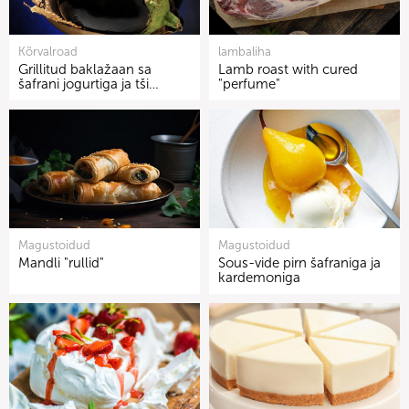
Kõrvalroad
lambaliha
Grillitud baklažaan sa
Lamb roast with cured
šafrani jogurtiga ja tši…
"perfume"
Magustoidud
Magustoidud
Mandli "rullid"
Sous-vide pirn šafraniga ja
kardemoniga