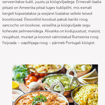
serveeritakse kukli, juustu ja köögiviljadega. Erinevalt itaalia
pitsast on Ameerika pitsal tugev kuklipõhi, mis esmalt
kergelt küpsetatakse ja seejärel lisatakse sellele teised
koostisosad. Eksootilist kooslust pakub kariibi roog,
sancocho on kookose, veiseliha ja köögiviljade segu
kohevate pelmeenidega. Alivanka on kodujuustust, maisist,
nisujahust, munast ja koorest valmistatud Rumeenia roog.
Feijoada – oapõhjaga roog – pärineb Portugali köögist.