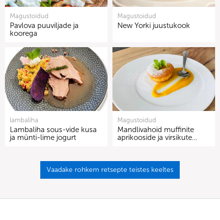
Magustoidud
Magustoidud
Pavlova puuviljade ja
New Yorki juustukook
koorega
lambaliha
Magustoidud
Lambaliha sous-vide kusa
Mandlivahoid muffinite
ja münti-lime jogurt
aprikooside ja virsikute…
Vaadake rohkem retsepte teistes keeltes