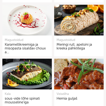
Magustoidud
Magustoidud
Karamellikreemiga ja
Meringi rull, apelsini ja
misopasta sisaldav choux
kreeka pähklitega
a…
Kala
Veiseliha
sous-vide lõhe spinati
Hernia guljaš
mousseline'iga