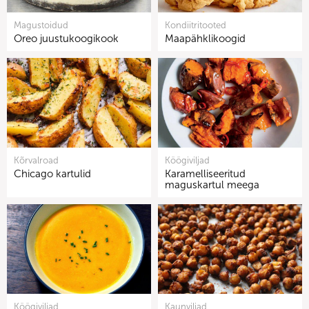
Magustoidud
Kondiitritooted
Oreo juustukoogikook
Maapähklikoogid
Kõrvalroad
Köögiviljad
Chicago kartulid
Karamelliseeritud
maguskartul meega
Köögiviljad
Kaunviljad