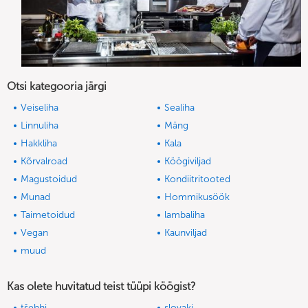
Otsi kategooria järgi
Veiseliha
Sealiha
Linnuliha
Mäng
Hakkliha
Kala
Kõrvalroad
Köögiviljad
Magustoidud
Kondiitritooted
Munad
Hommikusöök
Taimetoidud
lambaliha
Vegan
Kaunviljad
muud
Kas olete huvitatud teist tüüpi köögist?
tšehhi
slovaki