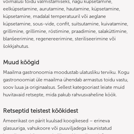
võimalusi toidu valmistamiseks, nagu küpsetamine,
eelküpsetamine, aurutamine, hautamine, küpsetamine,
küpsetamine, madalal temperatuuril või aeglane
küpsetamine, sous-vide, confit, suitsutamine, kuivatamine,
grillimine, grillimine, röstimine, praadimine, salaküttimine,
blanšeerimine, regenereerimine, steriliseerimine või
šokkjahutus.
Muud köögid
Maailma gastronoomia moodustab ulatusliku terviku. Kogu
gastronoomiat üle maailma ühendab armastus toidu vastu,
soov luua ja originaalsus. Sellest kategooriast leiate muid
huvitavaid retsepte, mida pakub rahvusvaheline köök.
Retseptid teistest köökidest
Ameerikast on pärit kuulsad koogikesed – erineva
glasuuriga, vahukoore või puuviljadega kaunistatud