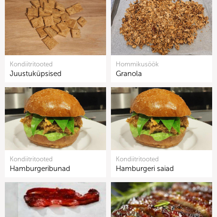
Kondiitritooted
Hommikusöök
Juustuküpsised
Granola
Kondiitritooted
Kondiitritooted
Hamburgeribunad
Hamburgeri saiad