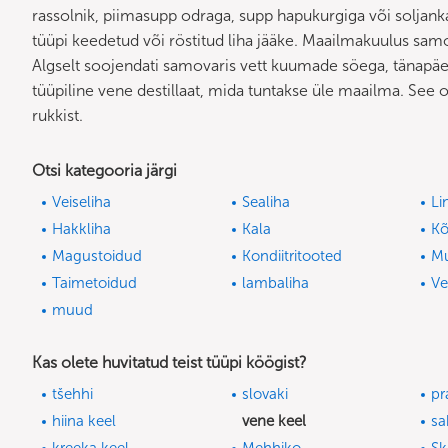
rassolnik, piimasupp odraga, supp hapukurgiga või soljanka
tüüpi keedetud või röstitud liha jääke. Maailmakuulus sa
Algselt soojendati samovaris vett kuumade söega, tänapäev
tüüpiline vene destillaat, mida tuntakse üle maailma. See on 
rukkist.
Otsi kategooria järgi
Veiseliha
Sealiha
Li
Hakkliha
Kala
Kõ
Magustoidud
Kondiitritooted
M
Taimetoidud
lambaliha
V
muud
Kas olete huvitatud teist tüüpi köögist?
tšehhi
slovaki
pr
hiina keel
vene keel
sa