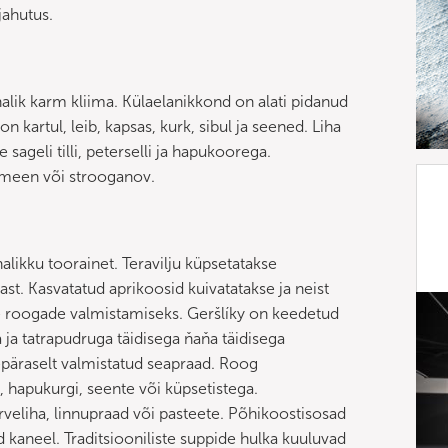
jahutus.
alik karm kliima. Külaelanikkond on alati pidanud
 kartul, leib, kapsas, kurk, sibul ja seened. Liha
e sageli tilli, peterselli ja hapukoorega.
elmeen või strooganov.
alikku toorainet. Teravilju küpsetatakse
ivast. Kasvatatud aprikoosid kuivatatakse ja neist
de roogade valmistamiseks. Geršlíky on keedetud
ja tatrapudruga täidisega ňaňa täidisega
epäraselt valmistatud seapraad. Roog
e, hapukurgi, seente või küpsetistega.
irveliha, linnupraad või pasteete. Põhikoostisosad
d kaneel. Traditsiooniliste suppide hulka kuuluvad