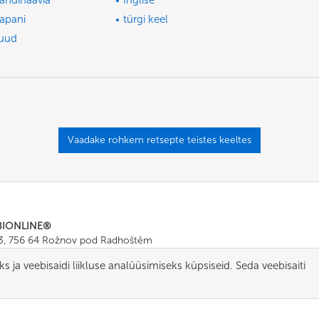
andinaavia
Inglise
apani
türgi keel
uud
Vaadake rohkem retsepte teistes keeltes
BIONLINE®
43, 756 64 Rožnov pod Radhoštěm
665 511
, Fax: +420 571 665 554
 ja veebisaidi liikluse analüüsimiseks küpsiseid. Seda veebisaiti
ombionline.com