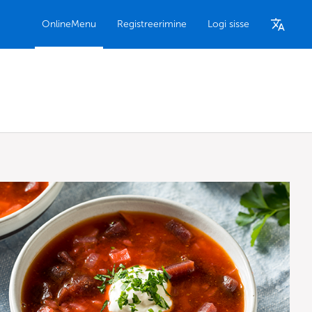
OnlineMenu
Registreerimine
Logi sisse