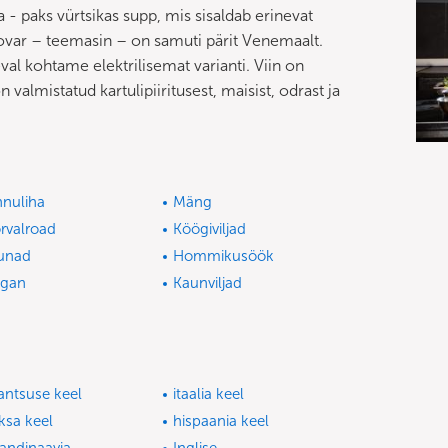
 - paks vürtsikas supp, mis sisaldab erinevat
movar – teemasin – on samuti pärit Venemaalt.
al kohtame elektrilisemat varianti. Viin on
valmistatud kartulipiiritusest, maisist, odrast ja
nnuliha
Mäng
rvalroad
Köögiviljad
unad
Hommikusöök
egan
Kaunviljad
antsuse keel
itaalia keel
ksa keel
hispaania keel