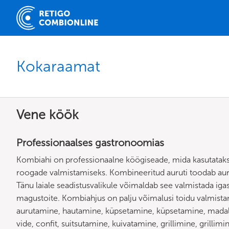
Kokaraamat
Vene köök
Professionaalses gastronoomias
Kombiahi on professionaalne köögiseade, mida kasutataks
roogade valmistamiseks. Kombineeritud auruti toodab a
Tänu laiale seadistusvalikule võimaldab see valmistada igasu
magustoite. Kombiahjus on palju võimalusi toidu valmist
aurutamine, hautamine, küpsetamine, küpsetamine, madala
vide, confit, suitsutamine, kuivatamine, grillimine, grillim