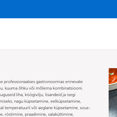
e professionaalses gastronoomias erinevate
uru, kuuma õhku või mõlema kombinatsiooni.
guseid liha, köögivilju, lisandeid ja isegi
amiseks, nagu küpsetamine, eelküpsetamine,
l temperatuuril või aeglane küpsetamine, sous-
ine, röstimine, praadimine, salaküttimine,