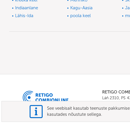
kreeka keel
Mehhiko
Sk
Indiaanlane
Kagu-Aasia
Ja
Lähis-Ida
poola keel
m
RETIGO COM
Láň 2310, PS 
Tel.:
+420 571 
See veebisait kasutab teenuste pakkumiseks
E-mail:
info@c
kasutades nõustute sellega.