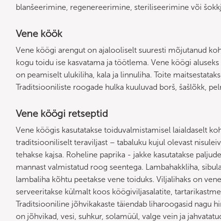
blanšeerimine, regenereerimine, steriliseerimine või šokk
Vene köök
Vene köögi arengut on ajalooliselt suuresti mõjutanud koh
kogu toidu ise kasvatama ja töötlema. Vene köögi aluseks on
on peamiselt ulukiliha, kala ja linnuliha. Toite maitsestataks
Traditsiooniliste roogade hulka kuuluvad borš, šašlõkk, p
Vene köögi retseptid
Vene köögis kasutatakse toiduvalmistamisel laialdaselt koh
traditsiooniliselt teraviljast – tabaluku kujul olevast nisule
tehakse kajsa. Roheline paprika - jakke kasutatakse palju
mannast valmistatud roog seentega. Lambahakkliha, sibula 
lambaliha kõhtu peetakse vene toiduks. Viljalihaks on ven
serveeritakse külmalt koos köögiviljasalatite, tartarikastm
Traditsiooniline jõhvikakaste täiendab liharoogasid nagu h
on jõhvikad, vesi, suhkur, solamüül, valge vein ja jahvatatu