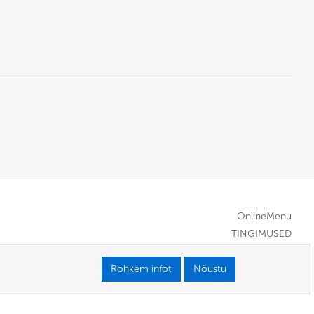
OnlineMenu
TINGIMUSED
Rohkem infot
Nõustu