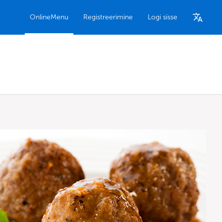
OnlineMenu
Registreerimine
Logi sisse