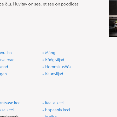
ge õlu. Huvitav on see, et see on poodides
nnuliha
Mäng
rvalroad
Köögiviljad
unad
Hommikusöök
egan
Kaunviljad
antsuse keel
itaalia keel
ksa keel
hispaania keel