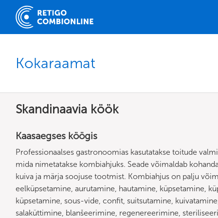
Kokaraamat
Skandinaavia köök
Kaasaegses köögis
Professionaalses gastronoomias kasutatakse toitude valmi
mida nimetatakse kombiahjuks. Seade võimaldab kohandatu
kuiva ja märja soojuse tootmist. Kombiahjus on palju või
eelküpsetamine, aurutamine, hautamine, küpsetamine, küp
küpsetamine, sous-vide, confit, suitsutamine, kuivatamine, 
salaküttimine, blanšeerimine, regenereerimine, steriliseer