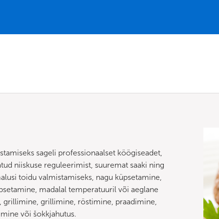
stamiseks sageli professionaalset köögiseadet,
d niiskuse reguleerimist, suuremat saaki ning
malusi toidu valmistamiseks, nagu küpsetamine,
setamine, madalal temperatuuril või aeglane
grillimine, grillimine, röstimine, praadimine,
imine või šokkjahutus.