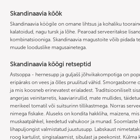
Skandinaavia köök
Skandinaavia köögile on omane lihtsus ja kohaliku toorai
kalatoidud, nagu tursk ja lõhe. Pearoad serveeritakse lisan
kombinatsiooniga. Skandinaavia magustoite võib pidada ter
muude looduslike magusainetega.
Skandinaavia köögi retseptid
Astsoppa - hernesupp ja guljašš jõhvikakompotiga on popu
eripäraks on vees ja õlles pruulitud vähid. Smorgasborne 
ja mis koosneb erinevatest erialadest. Traditsiooniliselt s
angerjas veinitarretis, kaaviarirullid, mate mullides, täidet
merikeel tomatil või suitsurinn tillikastmega. Norras servee
nimega fiskake. Aluseks on kondita hakkliha, maizena, mi
muskaatpähkel, keedetud vahukoor ja munad. Soomlaste le
lihapuljongist valmistatud juustusupp. Labskaust nimeta
roog kartulist, singisalaamist, sibulast ja peekonist. Külm