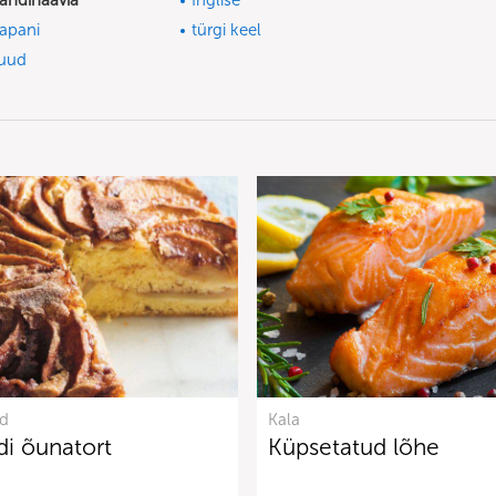
andinaavia
Inglise
apani
türgi keel
uud
d
Kala
i õunatort
Küpsetatud lõhe