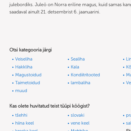
julebordiks. Juleö on Norra eriline magus, kuid samas kan
saadaval ainult 21. detsembrist 6. jaanuarini.
Otsi kategooria järgi
Veiseliha
Sealiha
Li
Hakkliha
Kala
Kõ
Magustoidud
Kondiitritooted
M
Taimetoidud
lambaliha
V
muud
Kas olete huvitatud teist tüüpi köögist?
tšehhi
slovaki
pr
hiina keel
vene keel
sa