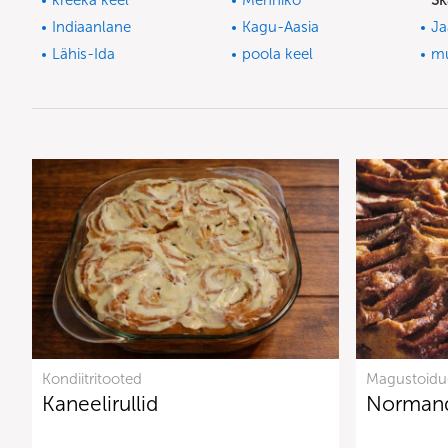
kreeka keel
Mehhiko
Sk
Indiaanlane
Kagu-Aasia
Ja
Lähis-Ida
poola keel
m
Kondiitritooted
Magustoidu
Kaneelirullid
Normand