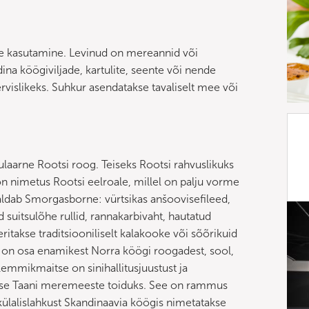
ne kasutamine. Levinud on mereannid või
dina köögiviljade, kartulite, seente või nende
vislikeks. Suhkur asendatakse tavaliselt mee või
laarne Rootsi roog. Teiseks Rootsi rahvuslikuks
on nimetus Rootsi eelroale, millel on palju vorme
isaldab Smorgasborne: vürtsikas anšoovisefileed,
ud suitsulõhe rullid, rannakarbivaht, hautatud
ritakse traditsiooniliselt kalakooke või sõõrikuid
s on osa enamikest Norra köögi roogadest, sool,
mmikmaitse on sinihallitusjuustust ja
takse Taani meremeeste toiduks. See on rammus
a külalislahkust Skandinaavia köögis nimetatakse